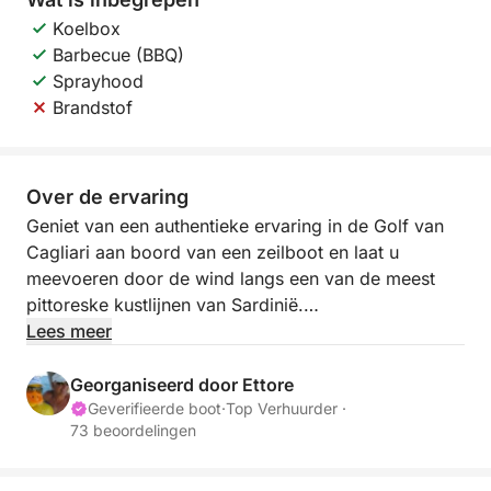
Koelbox
Barbecue (BBQ)
Sprayhood
Brandstof
Over de ervaring
Geniet van een authentieke ervaring in de Golf van
Cagliari aan boord van een zeilboot en laat u
meevoeren door de wind langs een van de meest
pittoreske kustlijnen van Sardinië.
Lees meer
Zeilen biedt een rustig en ontspannen tempo, perfect
voor wie even wil ontsnappen aan de dagelijkse
Georganiseerd door Ettore
sleur en zich volledig wil onderdompelen in de
Geverifieerde boot
·
Top Verhuurder ·
73 beoordelingen
natuur. Ver weg van het lawaai van motoren geniet u
van het geluid van de zee, de wind in de zeilen en
adembenemende uitzichten.