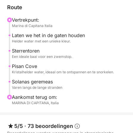
Route
Overdag vaart u langs de kust, langs witte kliffen en
Vertrekpunt:
verborgen baaien, met zwemstops in kristalhelder
Marina di Capitana Italia
water bij bijvoorbeeld Cala Fighera, Cala Mosca en
de Duivelszadel, een iconisch symbool van Cagliari.
Laten we het in de gaten houden
Helder water met een unieke kleur.
Het heldere water is perfect om te zwemmen,
snorkelen of gewoon te ontspannen.
Sterrentoren
Een ideale baai voor een zwemstop.
Aan boord kunt u ontspannen in de zon, genieten
Pisan Cove
van de zeebries en de zee in alle rust ervaren. Het
Kristalhelder water, ideaal om te ontspannen en te snorkelen.
tempo is flexibel en ontspannen, met voldoende tijd
Solanas geremeas
voor ontspanning en ontdekking.
Varen langs de lange stranden
Aankomst terug om:
Perfect voor stellen, gezinnen of kleine groepen, het
MARINA DI CAPITANA, Italia
is de ideale ervaring voor wie op zoek is naar
authenticiteit, natuur en vrijheid.
5/5
·
73 beoordelingen
Boek nu via Click&Boat en ontdek Cagliari vanaf het