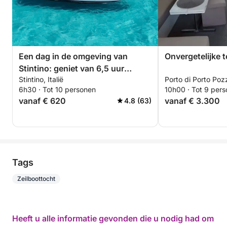
Een dag in de omgeving van
Onvergetelijke t
Stintino: geniet van 6,5 uur
Stintino, Italië
Porto di Porto Pozz
ontdekkingstocht aan boord van
6h30 · Tot 10 personen
10h00 · Tot 9 per
een 14 meter lange motorboot.
vanaf € 620
vanaf € 3.300
4.8 (63)
Tags
Zeilboottocht
Heeft u alle informatie gevonden die u nodig had om