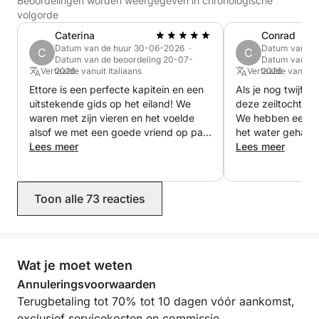
Beoordelingen worden weergegeven in chronologische
water.
volgorde
Caterina
Conrad
Datum van de huur 30-06-2026 ·
Datum van de
C
C
Datum van de beoordeling 20-07-
Datum van de
Vertaalde vanuit Italiaans
2026
Vertaalde vanuit 
2026
Ettore is een perfecte kapitein en een
Als je nog twijfel
uitstekende gids op het eiland! We
deze zeiltocht, d
waren met zijn vieren en het voelde
We hebben een fa
alsof we met een goede vriend op pad
het water gehad.
waren. Een echte aanrader, erg
Lees meer
brandschoon, com
Lees meer
behulpzaam en zeer ervaren.
onderhouden. Onz
deed er alles aan
dat iedereen veil
Toon alle 73 reacties
topvorm was. De 
adembenemend, 
in kristalhelder w
sfeer was perfec
ervaring niet ge
Wat je moet weten
we zullen zeker 
Annuleringsvoorwaarden
terugkomen! Veel
Terugbetaling tot 70% tot 10 dagen vóór aankomst,
hopen dat je de 
exclusief servicekosten en commissie.
volgeboekt bent! 