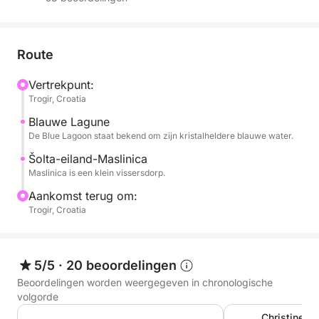
boot plaats aan maximaal 8 personen.
Hij is perfect voor spannende avonturen op het
water met familie en vrienden.
Route
Vertrekpunt:
De brandstof is niet inbegrepen in de prijs en dient
Trogir, Croatia
aan het einde van de huurperiode te worden betaald.
Blauwe Lagune
De Blue Lagoon staat bekend om zijn kristalheldere blauwe water.
Šolta-eiland-Maslinica
Maslinica is een klein vissersdorp.
Aankomst terug om:
Trogir, Croatia
5/5
·
20 beoordelingen
Beoordelingen worden weergegeven in chronologische
volgorde
Christine