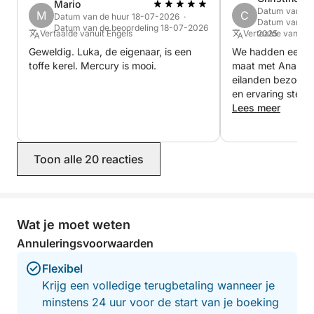
Mario
Datum van de
M
C
Datum van de huur 18-07-2026 ·
Datum van de
Datum van de beoordeling 18-07-2026
Vertaalde vanuit Engels
Vertaalde vanuit 
2025
Geweldig. Luka, de eigenaar, is een
We hadden een fa
toffe kerel. Mercury is mooi.
maat met Ana en 
eilanden bezochte
en ervaring steld
rustige, afgelege
Lees meer
bezoeken, ver we
talloze stops om
snorkelen, waaro
Toon alle 20 reacties
en het onderwat
voor Solta voor ee
lunch en Maslinic
wandelen en te g
traditionele scho
Wat je moet weten
vriendelijkheid en
Annuleringsvoorwaarden
nooit hoefden te
dag zowel ontspa
Flexibel
raden het van har
Krijg een volledige terugbetaling wanneer je
privécharter is o
minstens 24 uur voor de start van je boeking
prijs-kwaliteitver