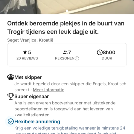
Ontdek beroemde plekjes in de buurt van
Trogir tijdens een leuk dagje uit.
Seget Vranjica, Kroatië
5
7
8h00
20 REVIEWS
PERSONEN
DUUR
Met skipper
Je wordt begeleid door een skipper die Engels, Kroatisch
spreekt
·
Meer informatie
Super eigenaar
Ana is een ervaren bootverhuurder met uitstekende
beoordelingen en is toegewijd aan het leveren van
kwaliteitsdiensten.
Flexibele annulering
Krijg een volledige terugbetaling wanneer je minstens 24
uur voor de start van je boeking annuleert (exclusief