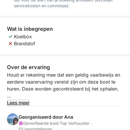
servicekosten en commissie).
Wat is inbegrepen
Koelbox
Brandstof
Over de ervaring
Houd er rekening mee dat een geldig vaarbewijs en
eerdere vaarervaring vereist zijn om deze boot te
huren. Deze worden gecontroleerd bij het ophalen.
De gloednieuwe Quicksilver 705 Open combineert
Lees meer
stijl, prestaties en veelzijdigheid.
Georganiseerd door Ana
Met zijn strakke design en ruime indeling biedt de
Geverifieerde boot
·
Top Verhuurder ·
53 beoordelingen