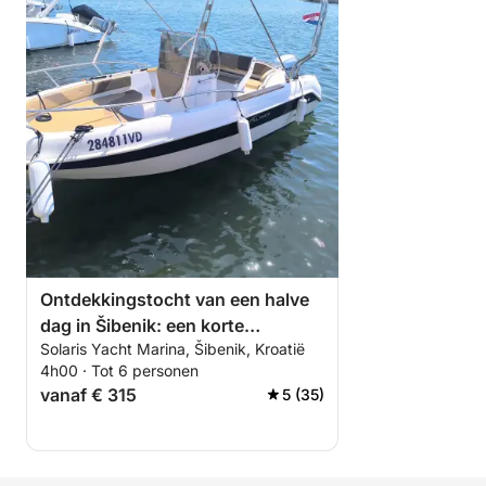
Ontdekkingstocht van een halve
dag in Šibenik: een korte
Solaris Yacht Marina, Šibenik, Kroatië
ontsnapping op een motorboot.
4h00 · Tot 6 personen
vanaf € 315
5 (35)