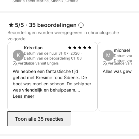
Solaris Yacht Marina, Šibenik, Croatia
5/5
·
35 beoordelingen
Beoordelingen worden weergegeven in chronologische
volgorde
Krisztian
michael
Datum van de huur 31-07-2026 ·
K
M
Datum van de
Datum van de beoordeling 01-08-
Datum van de
Vertaalde vanuit Engels
2026
Vertaalde vanuit 
We hebben een fantastische tijd
Alles was geweldi
gehad met Krešimir rond Šibenik. De
boot was mooi en schoon. De schipper
was vriendelijk en behulpzaam.
Dankjewel Krešimir!
Lees meer
Toon alle 35 reacties