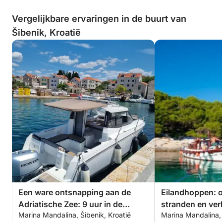
Vergelijkbare ervaringen in de buurt van
Šibenik, Kroatië
Een ware ontsnapping aan de
Eilandhoppen: o
Adriatische Zee: 9 uur in de
stranden en ve
Marina Mandalina, Šibenik, Kroatië
Marina Mandalina, 
ongerepte schoonheid van