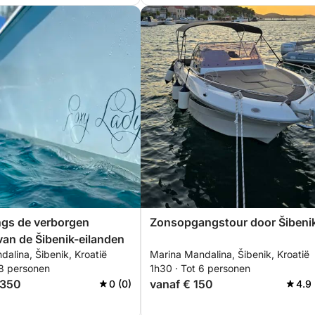
ngs de verborgen
Zonsopgangstour door Šibeni
 van de Šibenik-eilanden
alina, Šibenik, Kroatië
Marina Mandalina, Šibenik, Kroatië
 8 personen
1h30 · Tot 6 personen
.350
vanaf € 150
0 (0)
4.9 