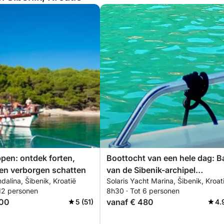
pen: ontdek forten,
Boottocht van een hele dag: B
en verborgen schatten
van de Sibenik-archipel
alina, Šibenik, Kroatië
Solaris Yacht Marina, Šibenik, Kroat
"Zwemmen, snorkelen, suppe
 12 personen
8h30 · Tot 6 personen
met lunch of diner in een lokal
900
vanaf € 480
5 (51)
4.
taverne