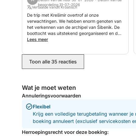
beoordeling 31-07-2026
Vertaalde vanuit Kroatisch
De trip met Krešimir overtrof al onze
verwachtingen. We hebben enorm genoten van
het verkennen van de archipel van Šibenik. De
boottocht was uitstekend georganiseerd en de
boot was schoon, comfortabel en perfect om te
Lees meer
ontspannen. De schipper was professioneel,
vriendelijk en behulpzaam, en dankzij zijn
ervaring was de hele ervaring veilig en
Toon alle 35 reacties
onvergetelijk.
Wat je moet weten
Annuleringsvoorwaarden
Flexibel
Krijg een volledige terugbetaling wanneer je 
boeking annuleert (exclusief servicekosten 
Herroepingsrecht voor deze boeking: