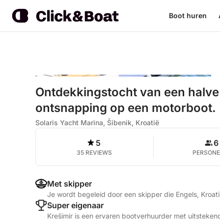
Boot huren
Ontdekkingstocht van een halve 
ontsnapping op een motorboot.
Solaris Yacht Marina, Šibenik, Kroatië
5
6
35 REVIEWS
PERSON
Met skipper
Je wordt begeleid door een skipper die Engels, Kroat
Super eigenaar
Krešimir is een ervaren bootverhuurder met uitsteken