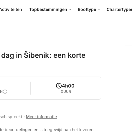
Activiteiten
Topbestemmingen
Boottype
Chartertype
dag in Šibenik: een korte
4h00
EN
DUUR
isch spreekt
·
Meer informatie
de beoordelingen en is toegewijd aan het leveren