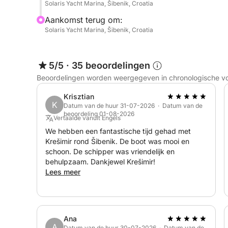
Solaris Yacht Marina, Šibenik, Croatia
Aankomst terug om:
Solaris Yacht Marina, Šibenik, Croatia
5/5
·
35 beoordelingen
Beoordelingen worden weergegeven in chronologische v
Krisztian
K
Datum van de huur 31-07-2026 · Datum van de
beoordeling 01-08-2026
Vertaalde vanuit Engels
We hebben een fantastische tijd gehad met
Krešimir rond Šibenik. De boot was mooi en
schoon. De schipper was vriendelijk en
behulpzaam. Dankjewel Krešimir!
Lees meer
Ana
A
Datum van de huur 30-07-2026 · Datum van de