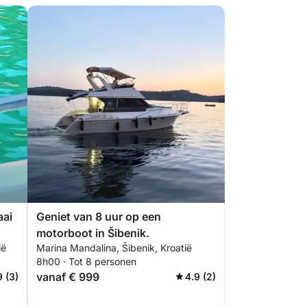
aai
Geniet van 8 uur op een
motorboot in Šibenik.
ië
Marina Mandalina, Šibenik, Kroatië
n"
8h00 · Tot 8 personen
e
vanaf € 999
9 (3)
4.9 (2)