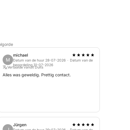
olgorde
michael
M
Datum van de huur 28-07-2026 · Datum van de
beoordeling 31-07-2026
Vertaalde vanuit Duits
Alles was geweldig. Prettig contact.
Jürgen
J
Datum van de huur 29-07-2026 · Datum van de