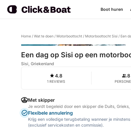
Boot huren
Home
/
Wat te doen
/
Motorboottocht
/
Motorboottocht Sisi
/
Een da
Een dag op Sisi op een motorboo
Sisi, Griekenland
4.8
8
1 REVIEWS
PERSON
Met skipper
Je wordt begeleid door een skipper die Duits, Grieks, 
Flexibele annulering
Krijg een volledige terugbetaling wanneer je minstens
(exclusief servicekosten en commissie).