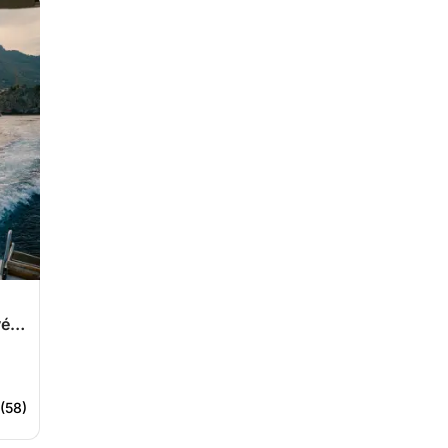
er,
et
 (58)