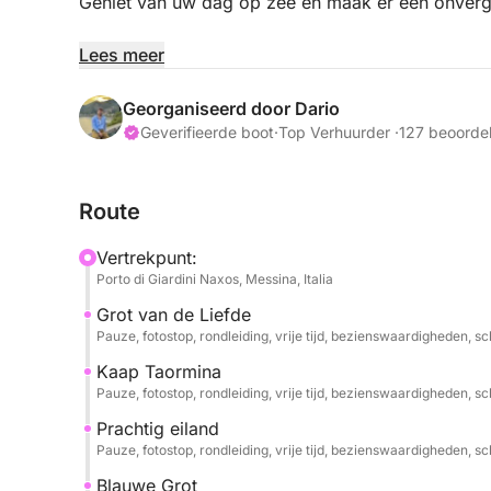
Geniet van uw dag op zee en maak er een onverge
Privétour langs de hele kust en de grotten. U krij
Lees meer
het adembenemende schouwspel dat het charmante
Georganiseerd door Dario
De tour is voor een privégroep van maximaal 6 p
Geverifieerde boot
·
Top Verhuurder ·
127 beoorde
Geniet van een privé en romantische sfeer die uw 
Route
maken. Bewonder de kust vanuit een uniek persp
het uitzicht op de Etna.
Vertrekpunt:
Porto di Giardini Naxos, Messina, Italia
Tijdens de cruise ontdekt u de meest fascineren
Grot van de Liefde
Grotta dell'Amore, Capo Taormina, Isola Bella, d
Pauze, fotostop, rondleiding, vrije tijd, bezienswaardigheden, 
U kunt zelf kiezen waar u ongeveer 1 uur wilt sto
Kaap Taormina
Pauze, fotostop, rondleiding, vrije tijd, bezienswaardigheden, 
kristalheldere water en te genieten van onze grat
Prachtig eiland
Pauze, fotostop, rondleiding, vrije tijd, bezienswaardigheden, 
Blauwe Grot