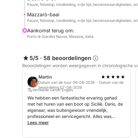
Pauze, fotostop, rondleiding, vrije tijd, bezienswaardigheden, 
Mazzarò-baai
Pauze, fotostop, rondleiding, vrije tijd, bezienswaardigheden, 
Aankomst terug om:
Porto di Giardini Naxos, Messina, Italia
5/5
·
58 beoordelingen
Beoordelingen worden weergegeven in chronologische v
Martin
Datum van de huur 06-08-2026 · Datum van de
beoordeling 07-08-2026
Vertaalde vanuit Engels
We hebben een fantastische ervaring gehad
met het huren van een boot op Sicilië. Dario, de
eigenaar, was buitengewoon vriendelijk,
professioneel en servicegericht. Alles was
precies zoals beloofd en het hele proces verliep
Lees meer
soepel en zonder problemen. Onze kapitein,
Mario, was geweldig. Hij was erg vriendelijk,