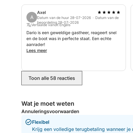
bood uitstekende service gedurende de hele
trip en zorgde ervoor dat we ons de hele tijd
Axel
veilig en comfortabel voelden. Hij was ook een
A
Datum van de huur 28-07-2026 · Datum van de
geweldige kapitein die de omgeving goed
beoordeling 28-07-2026
Vertaalde vanuit Engels
kende en de dag echt onvergetelijk maakte. We
raden deze bootverhuur van harte aan aan
Dario is een geweldige gastheer, reageert snel
iedereen die Sicilië bezoekt. Bedankt, Dario en
en de boot was in perfecte staat. Een echte
Mario, voor een onvergetelijke ervaring!
aanrader!
Lees meer
Toon alle 58 reacties
Wat je moet weten
Annuleringsvoorwaarden
Flexibel
Krijg een volledige terugbetaling wanneer je 