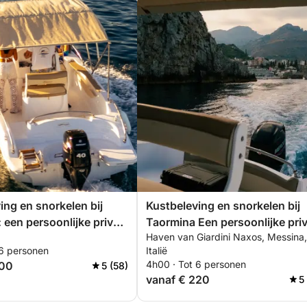
ing en snorkelen bij
Kustbeleving en snorkelen bij
 een persoonlijke privé-
Taormina Een persoonlijke privé-
Haven van Giardini Naxos, Messina,
oor kristalhelder water,
excursie door kristalhelder wat
 6 personen
Italië
 baaien en grotten met
baaien en verborgen grotten m
4h00 · Tot 6 personen
300
5 (58)
p de Etna.
uitzicht op de Etna.
vanaf € 220
5