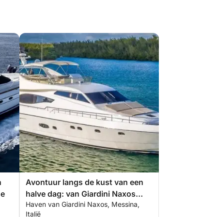
n
Avontuur langs de kust van een
se
halve dag: van Giardini Naxos
Haven van Giardini Naxos, Messina,
naar de Blauwe Grot en
Italië