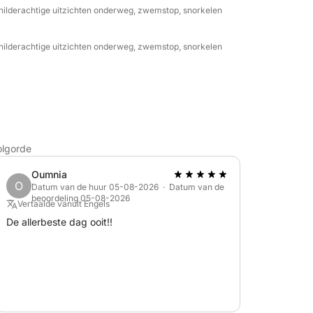
schilderachtige uitzichten onderweg, zwemstop, snorkelen
schilderachtige uitzichten onderweg, zwemstop, snorkelen
olgorde
Oumnia
O
Datum van de huur 05-08-2026 · Datum van de
beoordeling 05-08-2026
Vertaalde vanuit Engels
De allerbeste dag ooit!!