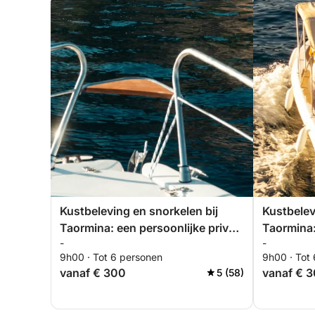
Kustbeleving en snorkelen bij
Kustbelev
Taormina: een persoonlijke privé-
Taormina:
-
-
excursie door kristalhelder water,
excursie d
9h00 · Tot 6 personen
9h00 · Tot
verborgen baaien en grotten met
verborgen
vanaf € 300
vanaf € 
5 (58)
uitzicht op de Etna.
uitzicht o