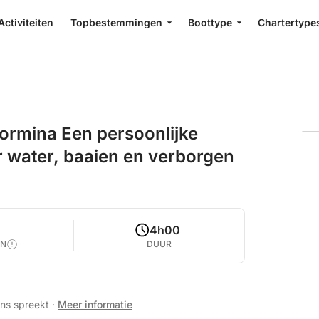
Activiteiten
Topbestemmingen
Boottype
Chartertype
aormina Een persoonlijke
r water, baaien en verborgen
4h00
EN
DUUR
ans spreekt
·
Meer informatie