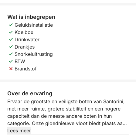
Wat is inbegrepen
Geluidsinstallatie
Koelbox
Drinkwater
Drankjes
Snorkeluitrusting
BTW
Brandstof
Over de ervaring
Ervaar de grootste en veiligste boten van Santorini,
met meer ruimte, grotere stabiliteit en een hogere
capaciteit dan de meeste andere boten in hun
categorie. Onze gloednieuwe vloot biedt plaats aan
maximaal 8 gasten en is ontworpen voor een
Lees meer