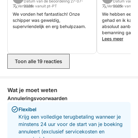
Datum van de beoordeling 27-07-
Datum van de 
geniet van het eiland in comfort, vrijheid en met
Vertaalde vanuit pt-PT
2026
Vertaalde vanuit 
2025
onvergetelijke uitzichten vanaf het water.
We vonden het fantastisch! Onze
We hebben een fan
schipper was geweldig,
gehad en ik kan ee
supervriendelijk en erg behulpzaam.
absoluut aanbevele
bemanning gaven
veiligheidsinstruc
Lees meer
kaart te lezen. H
boot was gemakkel
was precies zoals
Toon alle 19 reacties
schoon, in goede 
zonwering. We he
middag gehad me
Santorini en 's a
adembenemende 
Wat je moet weten
vanaf het water. 
Annuleringsvoorwaarden
Verena & Philip
Flexibel
Krijg een volledige terugbetaling wanneer je
minstens 24 uur voor de start van je boeking
annuleert (exclusief servicekosten en