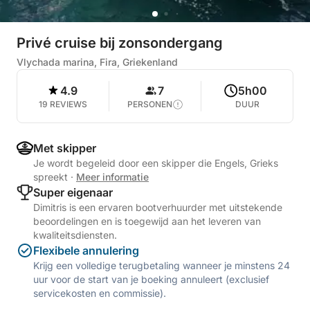
Privé cruise bij zonsondergang
Vlychada marina, Fira, Griekenland
4.9
7
5h00
19 REVIEWS
PERSONEN
DUUR
Met skipper
Je wordt begeleid door een skipper die Engels, Grieks
spreekt
·
Meer informatie
Super eigenaar
Dimitris is een ervaren bootverhuurder met uitstekende
beoordelingen en is toegewijd aan het leveren van
kwaliteitsdiensten.
Flexibele annulering
Krijg een volledige terugbetaling wanneer je minstens 24
uur voor de start van je boeking annuleert (exclusief
servicekosten en commissie).