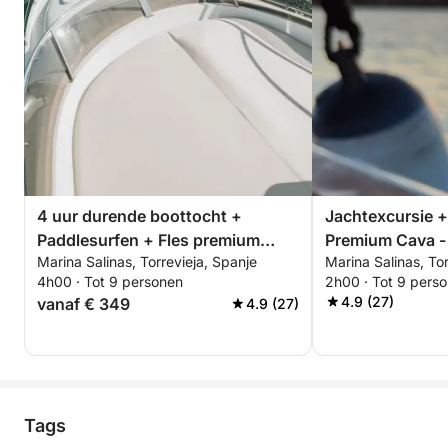
4 uur durende boottocht +
Jachtexcursie +
Paddlesurfen + Fles premium
Premium Cava -
Marina Salinas, Torrevieja, Spanje
Marina Salinas, Tor
Cava - ALL-INCLUSIVE
of zonsondergan
4h00 · Tot 9 personen
2h00 · Tot 9 pers
INCLUSIVE
4.9 (27)
vanaf € 349
4.9 (27)
Tags