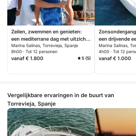
die anderen vaak missen.
Dit is niet zomaar tijd op het water – het is een
complete dagtrip waarbij elk uur voelt als een klein,
zonnig moment dat je je nog moet herinneren.
Zeilen, zwemmen en genieten:
Zonsondergang,
een mediterrane dag met uitzicht
een drijvende ee
Marina Salinas, Torrevieja, Spanje
Marina Salinas, Tor
op zee en sushi-momenten
Torrevieja
8h00 · Tot 12 personen
4h00 · Tot 12 per
vanaf € 1.800
vanaf € 1.000
5 (5)
Vergelijkbare ervaringen in de buurt van
Torrevieja, Spanje