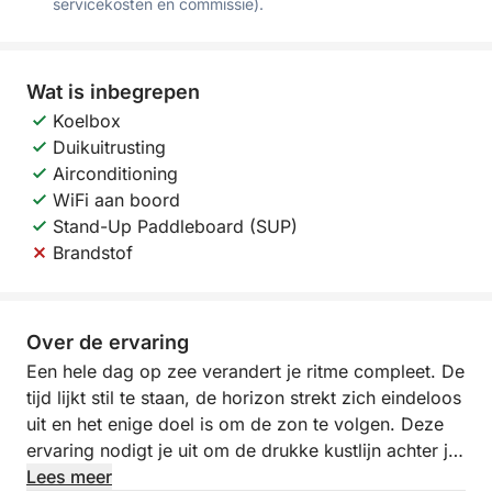
servicekosten en commissie).
Wat is inbegrepen
Koelbox
Duikuitrusting
Airconditioning
WiFi aan boord
Stand-Up Paddleboard (SUP)
Brandstof
Over de ervaring
Een hele dag op zee verandert je ritme compleet. De
tijd lijkt stil te staan, de horizon strekt zich eindeloos
uit en het enige doel is om de zon te volgen. Deze
ervaring nodigt je uit om de drukke kustlijn achter je
te laten en de Middellandse Zee op een rustigere,
Lees meer