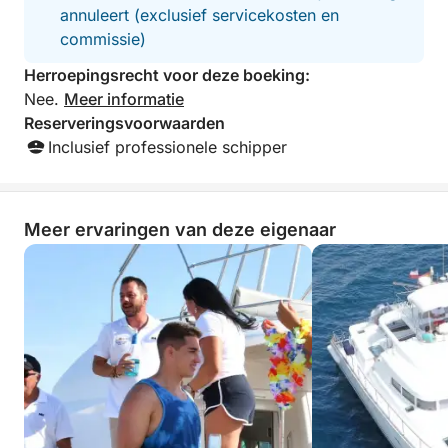
annuleert (exclusief servicekosten en
elke stop biedt iets anders, maar is even boeiend.
commissie)
* Zwem in afgelegen, kristalheldere baaien, ver weg
Herroepingsrecht voor deze boeking:
van de drukte
Nee.
Meer informatie
* Glij langs de kust op een stand-up paddleboard
Reserveringsvoorwaarden
* Ontdek het onderwaterleven met de meegeleverde
Inclusief professionele schipper
snorkeluitrusting
* Ontspan in comfort met de voorzieningen aan
boord die de dag naadloos laten verlopen
Meer ervaringen van deze eigenaar
Wat deze ervaring echt bijzonder maakt, is de
balans. Het is niet gehaast, niet te gestructureerd –
gewoon een zorgvuldig begeleide dag waarbij alles
geregeld is, maar niets geforceerd aanvoelt. Met een
ervaren lokale schipper aan het roer word je naar de
beste plekjes op de juiste momenten gebracht,
waarbij je optimaal profiteert van het veranderende
licht, de zeeomstandigheden en verborgen pareltjes