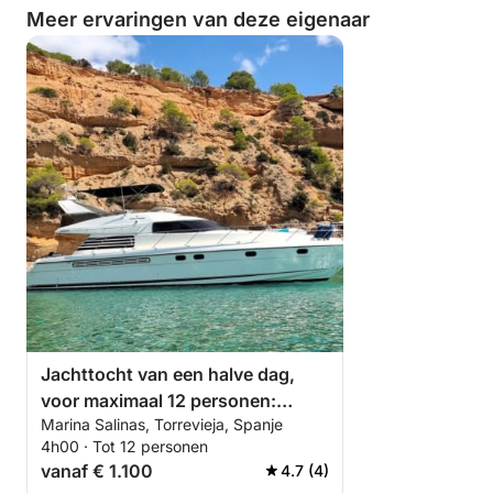
Meer ervaringen van deze eigenaar
Jachttocht van een halve dag,
voor maximaal 12 personen:
Marina Salinas, Torrevieja, Spanje
ontdek de zee vanuit Torrevieja.
4h00 · Tot 12 personen
vanaf € 1.100
4.7 (4)