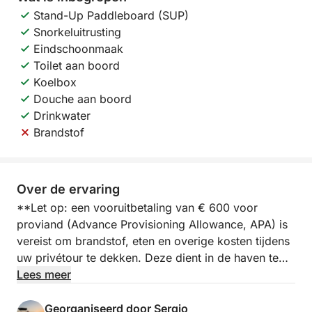
Stand-Up Paddleboard (SUP)
Snorkeluitrusting
Eindschoonmaak
Toilet aan boord
Koelbox
Douche aan boord
Drinkwater
Brandstof
Over de ervaring
**Let op: een vooruitbetaling van € 600 voor
proviand (Advance Provisioning Allowance, APA) is
vereist om brandstof, eten en overige kosten tijdens
uw privétour te dekken. Deze dient in de haven te
worden betaald.**
Lees meer
Ga aan boord voor een dagvullende jachttocht
Georganiseerd door Sergio