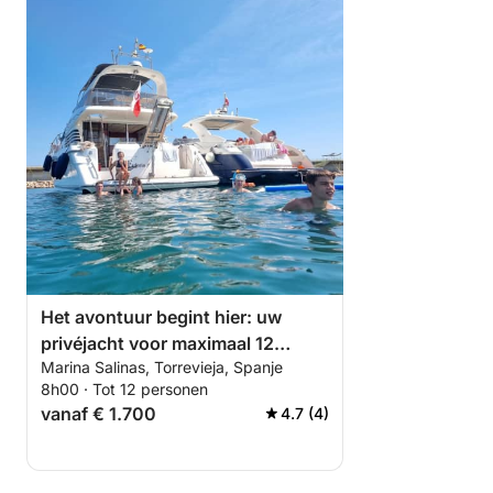
Het avontuur begint hier: uw
privéjacht voor maximaal 12
Marina Salinas, Torrevieja, Spanje
personen, voor een tocht van 8
8h00 · Tot 12 personen
uur, vertrekkend vanuit Marina
vanaf € 1.700
4.7 (4)
Salinas in Torrevieja.