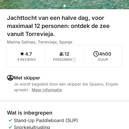
Jachttocht van een halve dag, voor
maximaal 12 personen: ontdek de zee
vanuit Torrevieja.
Marina Salinas, Torrevieja, Spanje
4.7
12
4h00
4 REVIEWS
PERSONEN
DUUR
Met skipper
Je wordt begeleid door een skipper die Spaans, Engels
spreekt
·
Meer informatie
Wat is inbegrepen
Stand-Up Paddleboard (SUP)
Snorkeluitrusting