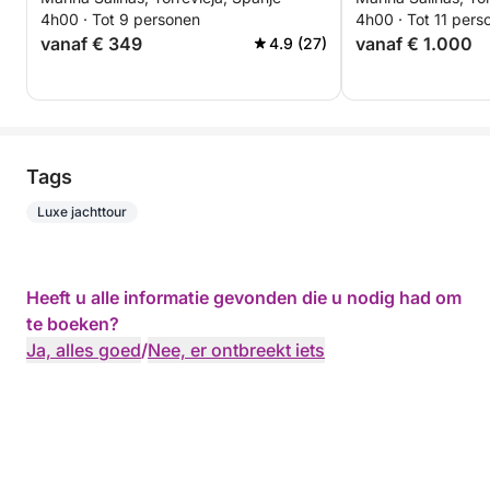
Cava - ALL-INCLUSIVE
4h00 · Tot 9 personen
4h00 · Tot 11 pers
vanaf € 349
vanaf € 1.000
4.9 (27)
Tags
Luxe jachttour
Heeft u alle informatie gevonden die u nodig had om
te boeken?
Ja, alles goed
/
Nee, er ontbreekt iets