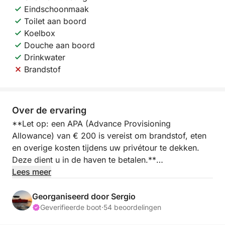
Eindschoonmaak
Toilet aan boord
Koelbox
Douche aan boord
Drinkwater
Brandstof
Over de ervaring
**Let op: een APA (Advance Provisioning
Allowance) van € 200 is vereist om brandstof, eten
en overige kosten tijdens uw privétour te dekken.
Deze dient u in de haven te betalen.**
Lees meer
Vertrek vanuit Marina Salinas in Torrevieja aan boord
van een elegant privéjacht, ontworpen voor een
Georganiseerd door Sergio
perfect dagje uit. Vier uur lang vaart u langs de
Geverifieerde boot
·
54 beoordelingen
pittoreske kustlijn en geniet u van de vrijheid en het