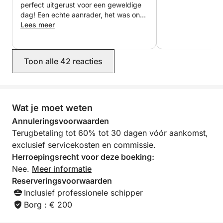
zonsondergang. Terwijl we langs de kust varen, zie
perfect uitgerust voor een geweldige
dag! Een echte aanrader, het was onze
je de lucht langzaam veranderen in levendige
favoriete dag van de vakantie.
Lees meer
kleuren, wat de perfecte setting creëert voor
ontspanning en bezinning.
Toon alle 42 reacties
Deze zeiltocht van 4 uur bij zonsondergang is de
perfecte manier om de dag af te sluiten. Stap aan
boord, pak je handdoek en zonnebrandcrème en
laat je meevoeren door de rust van de zee tot het
Wat je moet weten
donker wordt.
Annuleringsvoorwaarden
Terugbetaling tot 60% tot 30 dagen vóór aankomst,
Boek nu je zonsondergangavontuur en beleef de
exclusief servicekosten en commissie.
Middellandse Zee als nooit tevoren! We kijken ernaar
Herroepingsrecht voor deze boeking:
uit je aan boord te verwelkomen.
Nee.
Meer informatie
Reserveringsvoorwaarden
-------------------------------
Inclusief professionele schipper
-------------------------------
Borg : € 200
De kosten voor de schipper zijn inclusief: schipper,
eindschoonmaak en brandstof.