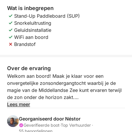
Wat is inbegrepen
Stand-Up Paddleboard (SUP)
Snorkeluitrusting
Geluidsinstallatie
WiFi aan boord
Brandstof
Over de ervaring
Welkom aan boord! Maak je klaar voor een
onvergetelijke zonsondergangtocht waarbij je de
magie van de Middellandse Zee kunt ervaren terwijl
de zon onder de horizon zakt.
Lees meer
Deze zeiltocht bij zonsondergang is een unieke kans
om te ontspannen, te genieten van het kalme water
Georganiseerd door Néstor
en de adembenemende uitzichten te bewonderen
Geverifieerde boot
·
Top Verhuurder ·
55 beoordelingen