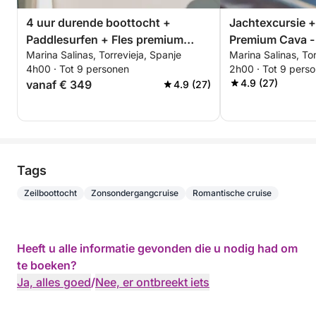
4 uur durende boottocht +
Jachtexcursie +
Paddlesurfen + Fles premium
Premium Cava -
Marina Salinas, Torrevieja, Spanje
Marina Salinas, Tor
Cava - ALL-INCLUSIVE
of zonsondergan
4h00 · Tot 9 personen
2h00 · Tot 9 pers
INCLUSIVE
4.9 (27)
vanaf € 349
4.9 (27)
Tags
Zeilboottocht
Zonsondergangcruise
Romantische cruise
Heeft u alle informatie gevonden die u nodig had om
te boeken?
Ja, alles goed
/
Nee, er ontbreekt iets