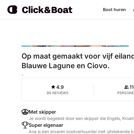
Boot huren
Op maat gemaakt voor vijf eiland
Blauwe Lagune en Ciovo.
-
4.9
11
96 REVIEWS
PERSON
Met skipper
Je wordt begeleid door een skipper die Engels, Kroat
Super eigenaar
Ana is een ervaren bootverhuurder met uitstekende b