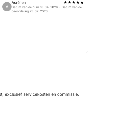
Aurélien
qualité générale du bateau et de la prestation.
A
Datum van de huur 18-04-2026 · Datum van de
Nous recommandons cette équipe sans la
beoordeling 25-07-2026
moindre hésitation à tous les plaisanciers
souhaitant louer un bateau à Trogir. Vous
pouvez leur faire confiance les yeux fermés. Un
grand merci à Zlatco, Ana et Evan pour leur
gentillesse, leur disponibilité et leur
professionnalisme. Nous reviendrons avec
grand plaisir !
t, exclusief servicekosten en commissie.