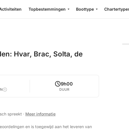
Activiteiten
Topbestemmingen
Boottype
Chartertype
en: Hvar, Brac, Solta, de
9h00
EN
DUUR
isch spreekt
·
Meer informatie
eoordelingen en is toegewijd aan het leveren van