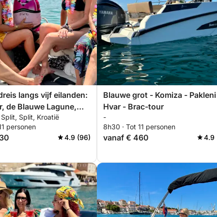
reis langs vijf eilanden:
Blauwe grot - Komiza - Pakleni
r, de Blauwe Lagune,
Hvar - Brac-tour
plit, Split, Kroatië
-
Ciovo.
11 personen
8h30 · Tot 11 personen
430
vanaf € 460
4.9 (96)
4.9 