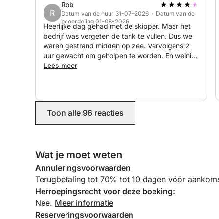
Rob
R
Datum van de huur 31-07-2026 · Datum van de
beoordeling 01-08-2026
Heerlijke dag gehad met de skipper. Maar het
bedrijf was vergeten de tank te vullen. Dus we
waren gestrand midden op zee. Vervolgens 2
uur gewacht om geholpen te worden. En weinig
opheldering over de extra benzine die gevraagd
Lees meer
werd aan het einde
Toon alle 96 reacties
Wat je moet weten
Annuleringsvoorwaarden
Terugbetaling tot 70% tot 10 dagen vóór aankoms
Herroepingsrecht voor deze boeking:
Nee.
Meer informatie
Reserveringsvoorwaarden