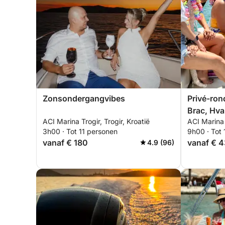
Zonsondergangvibes
Privé-rond
Brac, Hva
ACI Marina Trogir, Trogir, Kroatië
ACI Marina S
Solta en 
3h00 · Tot 11 personen
9h00 · Tot 
vanaf € 180
vanaf € 
4.9 (96)