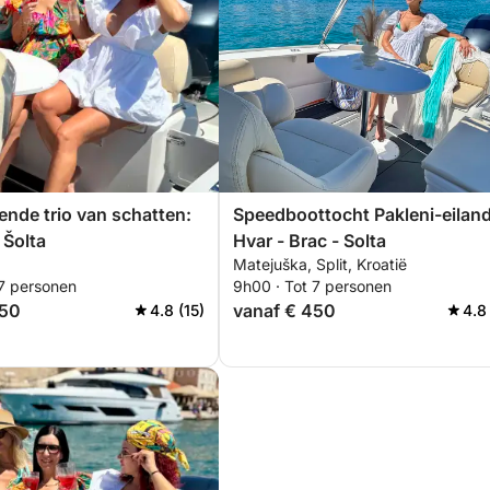
ende trio van schatten:
Speedboottocht Pakleni-eiland
 Šolta
Hvar - Brac - Solta
Matejuška, Split, Kroatië
 7 personen
9h00 · Tot 7 personen
450
vanaf € 450
4.8 (15)
4.8