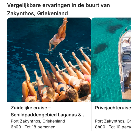
Vergelijkbare ervaringen in de buurt van
Zakynthos, Griekenland
Zuidelijke cruise –
Privéjachtcruise
Schildpaddengebied Laganas &
Port Zakynthos, Griekenland
Port Zakynthos, G
Keri-grotten
6h00 · Tot 18 personen
8h00 · Tot 10 per