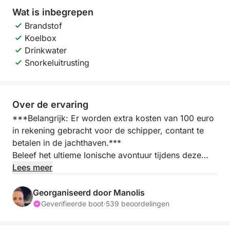
Wat is inbegrepen
Brandstof
Koelbox
Drinkwater
Snorkeluitrusting
Over de ervaring
***Belangrijk: Er worden extra kosten van 100 euro
in rekening gebracht voor de schipper, contant te
betalen in de jachthaven.***
Beleef het ultieme Ionische avontuur tijdens deze
uitgebreide boottocht. Vaar langs de
Lees meer
indrukwekkende kliffen van Zakynthos en bewonder
het iconische strand Navagio (Scheepswrak), glijd
Georganiseerd door Manolis
diep de levendige Blauwe Grotten in, ontspan aan de
Geverifieerde boot
·
539 beoordelingen
oevers van het strand Salinas (Makris Gialos) en
ontdek de historische ruïnes en natuurlijke bogen