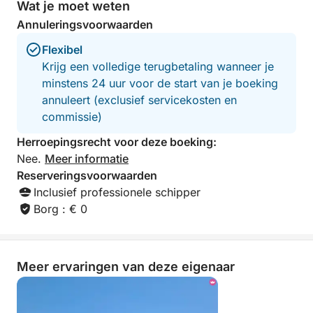
Wat je moet weten
our boat, he was telling us the names
Annuleringsvoorwaarden
of all the different places we stopped
at and he took our photos for me
Flexibel
which was wonderful for me to capture
Krijg een volledige terugbetaling wanneer je
the memories of the 3 of us together!
Thank you so much for such a
minstens 24 uur voor de start van je boeking
wonderful time, will definitely book
annuleert (exclusief servicekosten en
again in the future and I would
commissie)
definitely highly recommend!
Herroepingsrecht voor deze boeking:
Nee.
Meer informatie
Reserveringsvoorwaarden
Inclusief professionele schipper
Borg : € 0
Meer ervaringen van deze eigenaar