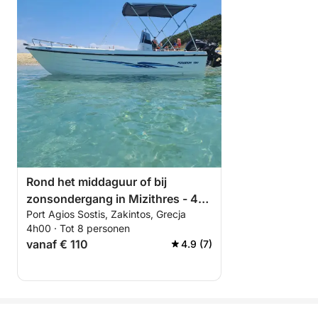
Rond het middaguur of bij
zonsondergang in Mizithres - 4
Port Agios Sostis, Zakintos, Grecja
uur durende boottocht met
4h00 · Tot 8 personen
schildpadden spotten,
vanaf € 110
4.9 (7)
Marathonisi-eiland, Keri-grotten
en Mizithres-strand.