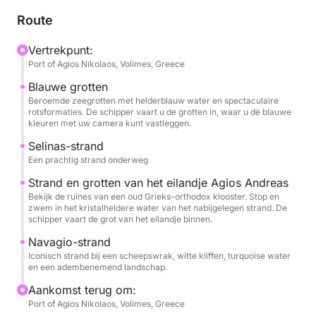
van St. Andres.
Route
📍 Hoogtepunten en route van de tour: Strand
Vertrekpunt:
Port of Agios Nikolaos, Volimes, Greece
Navagio (Scheepswrak): Vaar naar de
wereldberoemde Smokkelaarsbaai en bewonder de
Blauwe grotten
torenhoge kalkstenen kliffen en het roestende
Beroemde zeegrotten met helderblauw water en spectaculaire
rotsformaties. De schipper vaart u de grotten in, waar u de blauwe
scheepswrak van de MV Panagiotis. De boot stopt
kleuren met uw camera kunt vastleggen.
vlak voor de kust voor onvergetelijke fotomomenten
Selinas-strand
in deze dramatische, kristalheldere baai.
Een prachtig strand onderweg
Strand en grotten van het eilandje Agios Andreas
De Blauwe Grotten: Vaar langs de ruige noordkust
Bekijk de ruïnes van een oud Grieks-orthodox klooster. Stop en
en verken de fascinerende Blauwe Grotten. Kleinere
zwem in het kristalheldere water van het nabijgelegen strand. De
boten glijden rechtstreeks de bogen in, waar het
schipper vaart de grot van het eilandje binnen.
zonlicht perfect weerkaatst op het water en de
Navagio-strand
grotten verlicht in gloeiende tinten saffier en
Iconisch strand bij een scheepswrak, witte kliffen, turquoise water
en een adembenemend landschap.
turkoois.
Aankomst terug om:
Salinas Beach: Anker aan bij de prachtige
Port of Agios Nikolaos, Volimes, Greece