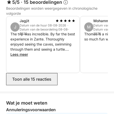
5/5
·
15 beoordelingen
sightseeing of het ontdekken van verborgen
Beoordelingen worden weergegeven in chronologische
pareltjes van het eiland, deze cruise biedt de
volgorde
perfecte manier om in uw eigen tempo van de
Jagjit
Mohammad
schoonheid van Zakynthos te genieten.
Datum van de huur 08-08-2026 ·
Datum van de
J
M
Datum van de beoordeling 08-08-
Datum van de
2026
2026
The trip was incredible. By far the best
Thomas is a nice
Houd er rekening mee dat vertrektijden, duur en
experience in Zante. Thoroughly
so much fun with 
stops in overleg met de eigenaar kunnen worden
enjoyed seeing the caves, swimming
aangepast. Veiligheid en het bieden van de best
through them and seeing a turtle.
mogelijke ervaring staan bij ons altijd voorop.
Thomas was brilliant. Highly
Lees meer
recommend the trip, Thomas and the
boat. Simply Amazing!! Jag Elton
Toon alle 15 reacties
Wat je moet weten
Annuleringsvoorwaarden