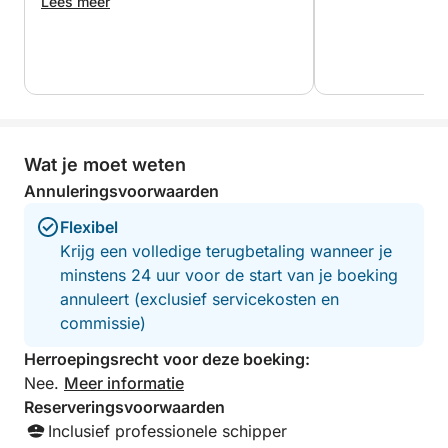
watersportcentrum (afhankelijk van beschikbaarheid
Lees meer
en tegen een meerprijs).
Wat deze ervaring echt uniek maakt, is de perfecte
balans tussen comfort, ontdekking en exclusiviteit.
Of u nu iets te vieren hebt, de omgeving verkent of
gewoon even wilt ontsnappen aan de drukte van
Wat je moet weten
alledag, deze privéjachtcruise is uw uitnodiging om
Annuleringsvoorwaarden
Zakynthos vanuit het meest magische perspectief te
beleven: vanaf de zee.
Flexibel
Krijg een volledige terugbetaling wanneer je
minstens 24 uur voor de start van je boeking
annuleert (exclusief servicekosten en
commissie)
Herroepingsrecht voor deze boeking:
Nee.
Meer informatie
Reserveringsvoorwaarden
Inclusief professionele schipper