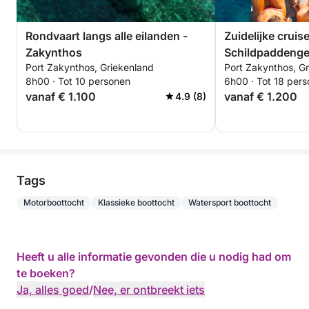
Rondvaart langs alle eilanden -
Zuidelijke cruise
Zakynthos
Schildpaddenge
Port Zakynthos, Griekenland
Port Zakynthos, G
Keri-grotten
8h00 · Tot 10 personen
6h00 · Tot 18 per
vanaf € 1.100
vanaf € 1.200
4.9 (8)
Tags
Motorboottocht
Klassieke boottocht
Watersport boottocht
Heeft u alle informatie gevonden die u nodig had om
te boeken?
Ja, alles goed
/
Nee, er ontbreekt iets