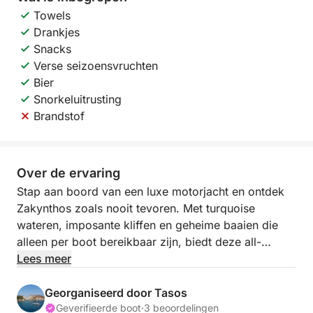
Towels
Drankjes
Snacks
Verse seizoensvruchten
Bier
Snorkeluitrusting
Brandstof
Over de ervaring
Stap aan boord van een luxe motorjacht en ontdek
Zakynthos zoals nooit tevoren. Met turquoise
wateren, imposante kliffen en geheime baaien die
alleen per boot bereikbaar zijn, biedt deze all-
inclusive cruise de ultieme privé-ontsnapping – waar
Lees meer
alles voor u geregeld is en elk detail is ontworpen
voor uw plezier.
Georganiseerd door Tasos
Geverifieerde boot
·
3 beoordelingen