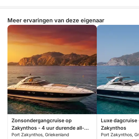
Meer ervaringen van deze eigenaar
Zonsondergangcruise op
Luxe dagcruise 
Zakynthos - 4 uur durende all-
Zakynthos
Port Zakynthos, Griekenland
Port Zakynthos, G
inclusive privé-ontsnapping