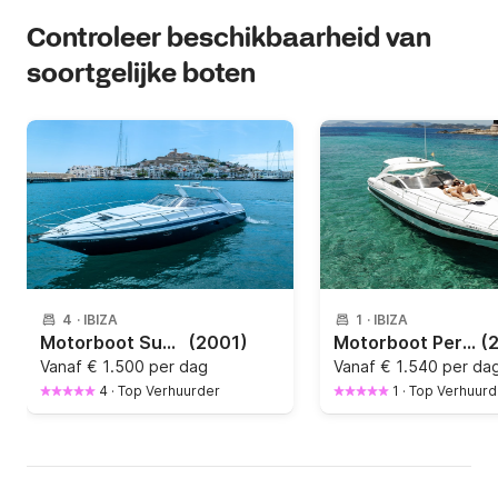
Controleer beschikbaarheid van
soortgelijke boten
4
·
IBIZA
1
·
IBIZA
Motorboot Sunseeker Camargue 46
(2001)
Motorboot Pershing Pershing 37 700pk
(
Vanaf
€ 1.500 per dag
Vanaf
€ 1.540 per da
4
·
Top Verhuurder
1
·
Top Verhuurd