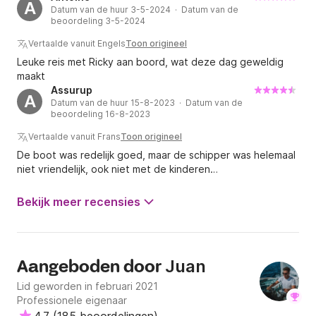
A
Datum van de huur 3-5-2024 · Datum van de
beoordeling 3-5-2024
Vertaalde vanuit Engels
Toon origineel
Leuke reis met Ricky aan boord, wat deze dag geweldig
maakt
Assurup
A
Datum van de huur 15-8-2023 · Datum van de
beoordeling 16-8-2023
Vertaalde vanuit Frans
Toon origineel
De boot was redelijk goed, maar de schipper was helemaal
niet vriendelijk, ook niet met de kinderen…
Bekijk meer recensies
Juan
Aangeboden door
Lid geworden in februari 2021
Professionele eigenaar