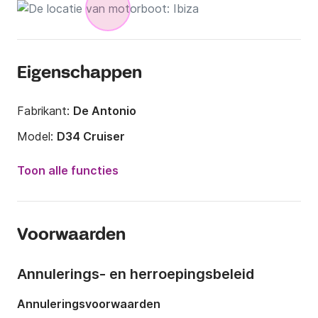
Eigenschappen
Fabrikant:
De Antonio
Model:
D34 Cruiser
Motorkracht:
600pk
Toon alle functies
Lengte:
12m
Jaar:
2019
Voorwaarden
Capaciteit aan boord:
11 personen
Aantal hutten:
2
Annulerings- en herroepingsbeleid
Aantal slaapplaatsen:
4
Annuleringsvoorwaarden
Aantal badkamers:
1