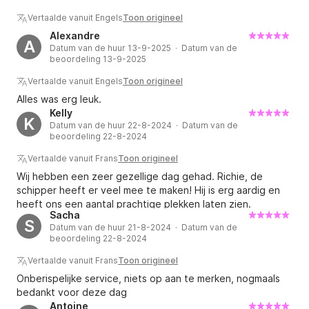
Vertaalde vanuit Engels
Toon origineel
Alexandre
A
Datum van de huur 13-9-2025 · Datum van de
beoordeling 13-9-2025
Vertaalde vanuit Engels
Toon origineel
Alles was erg leuk.
Kelly
K
Datum van de huur 22-8-2024 · Datum van de
beoordeling 22-8-2024
Vertaalde vanuit Frans
Toon origineel
Wij hebben een zeer gezellige dag gehad. Richie, de
schipper heeft er veel mee te maken! Hij is erg aardig en
heeft ons een aantal prachtige plekken laten zien.
Sacha
S
Datum van de huur 21-8-2024 · Datum van de
beoordeling 22-8-2024
Vertaalde vanuit Frans
Toon origineel
Onberispelijke service, niets op aan te merken, nogmaals
bedankt voor deze dag
Antoine