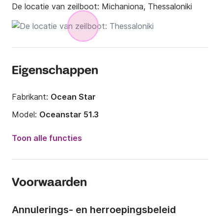
De locatie van zeilboot:
Michaniona, Thessaloniki
Eigenschappen
Fabrikant:
Ocean Star
Model:
Oceanstar 51.3
Jaar:
2025
Toon alle functies
Capaciteit aan boord:
12 personen
Aantal hutten:
5
Voorwaarden
Aantal slaapplaatsen:
12
Aantal badkamers:
5
Annulerings- en herroepingsbeleid