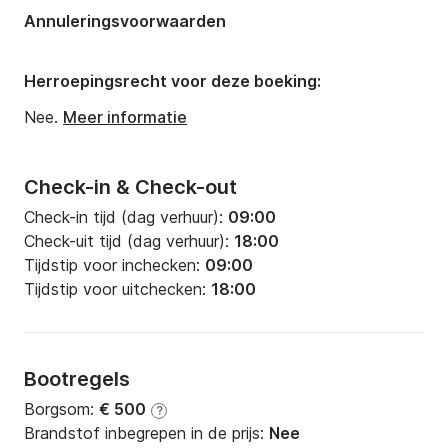
Lengte:
15.5m
Annuleringsvoorwaarden
Breedte:
5m
Diepgang:
1.9m
Herroepingsrecht voor deze boeking:
Motorkracht:
110pk
Nee.
Meer informatie
Check-in & Check-out
Check-in tijd (dag verhuur):
09:00
Check-uit tijd (dag verhuur):
18:00
Tijdstip voor inchecken:
09:00
Tijdstip voor uitchecken:
18:00
Bootregels
Borgsom:
€ 500
?
Brandstof inbegrepen in de prijs:
Nee