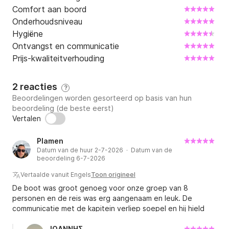
Comfort aan boord
Onderhoudsniveau
Hygiëne
Ontvangst en communicatie
Prijs-kwaliteitverhouding
2 reacties
?
Beoordelingen worden gesorteerd op basis van hun
beoordeling (de beste eerst)
Vertalen
Plamen
Datum van de huur 2-7-2026 · Datum van de
beoordeling 6-7-2026
Vertaalde vanuit Engels
Toon origineel
De boot was groot genoeg voor onze groep van 8
personen en de reis was erg aangenaam en leuk. De
communicatie met de kapitein verliep soepel en hij hield
rekening met onze wensen wat betreft de route en het
aanmeren, voor zover de weersomstandigheden dat
ΙΩΑΝΝΗΣ