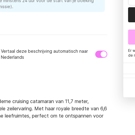
e minstens 24 uur voor de start van je boeking
issie).
Er 
Vertaal deze beschrijving automatisch naar
de 
Nederlands
rne cruising catamaran van 11,7 meter, 
 zeilervaring. Met haar royale breedte van 6,6 
uime leefruimtes, perfect om te ontspannen voor 