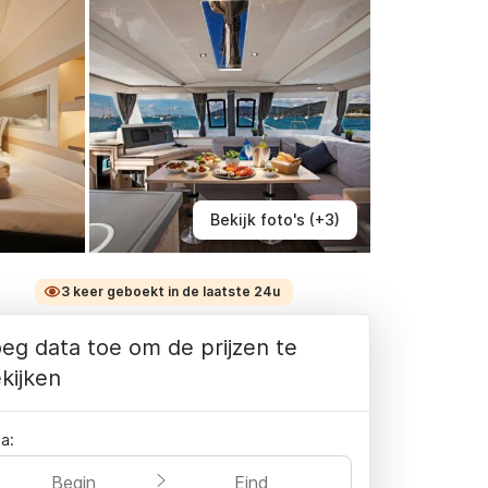
Bekijk foto's (+3)
3 keer geboekt in de laatste 24u
eg data toe om de prijzen te
kijken
a:
Begin
Eind