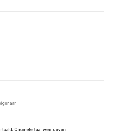
 eigenaar
rtaald.
Originele taal weergeven