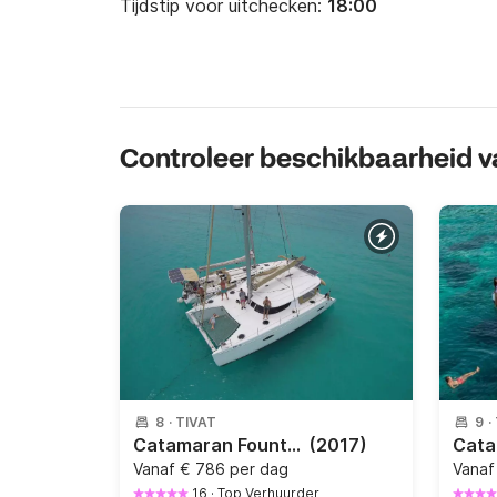
Tijdstip voor uitchecken:
18:00
Controleer beschikbaarheid v
8
·
TIVAT
9
·
Catamaran Fountaine Pajot Lipari 41 12m
(2017)
Vanaf
€ 786 per dag
Vana
16
·
Top Verhuurder