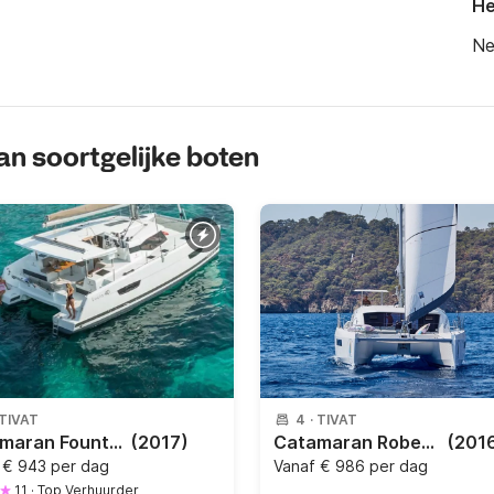
He
Ne
an soortgelijke boten
TIVAT
4
·
TIVAT
Catamaran Fountaine Pajot Fountaine Pajot Lucia 40 — Spacious Catamaran in K 12m
(2017)
Catamaran Robertson & Caine Leopard 40 12.2m
(201
f
€ 943 per dag
Vanaf
€ 986 per dag
11
·
Top Verhuurder