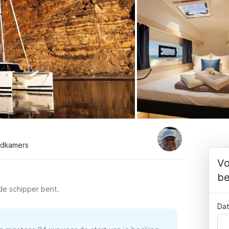
adkamers
Vo
be
 de schipper bent.
Dat