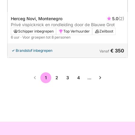
Herceg Novi, Montenegro
5.0
(2)
Privé vispicknick en rondleiding door de Blauwe Grot
Schipper inbegrepen
Top Verhuurder
Zeilboot
6 uur
· Voor groepen tot 8 personen
€ 350
Brandstof inbegrepen
Vanaf
1
2
3
4
…