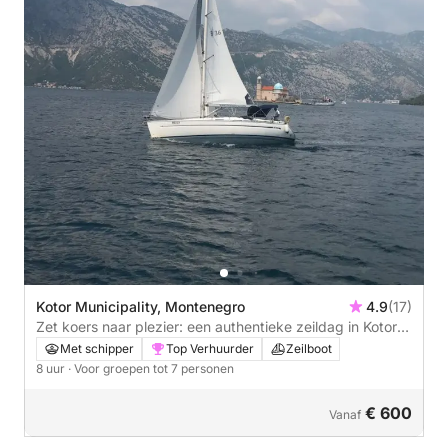
Kotor Municipality, Montenegro
4.9
(17)
Zet koers naar plezier: een authentieke zeildag in Kotor
op een zeilboot.
Met schipper
Top Verhuurder
Zeilboot
8 uur
· Voor groepen tot 7 personen
€ 600
Vanaf