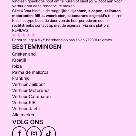
vind een goedkope boot om te huren of biedt jouw boot aan voor
verhuur om deze rendabel te maken.
Click&Boat biedt je de mogelijkheid
jachten, sloepen, zeilboten,
motorboten, RIB's, woonboten, catamarans en jetski's
te huren.
Kies het type boot, de duur van de huurperiode en neem
rechtstreeks contact op met de eigenaar via ons platform.
REVIEWS
Beoordeling:
4.9 / 5
berekend op basis van 712391 reviews
BESTEMMINGEN
Griekenland
Kroatië
Ibiza
Palma de mallorca
Frankrijk
Verhuur Zeilboot
Verhuur Motorboot
Verhuur Catamaran
Verhuur RIB
Verhuur Jacht
Alle merken
VOLG ONS
f