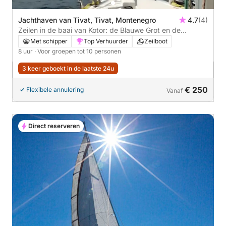
Jachthaven van Tivat, Tivat, Montenegro
4.7
(4)
Zeilen in de baai van Kotor: de Blauwe Grot en de
historische kust
Met schipper
Top Verhuurder
Zeilboot
8 uur
· Voor groepen tot 10 personen
3 keer geboekt in de laatste 24u
€ 250
Flexibele annulering
Vanaf
Direct reserveren