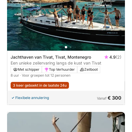
Jachthaven van Tivat, Tivat, Montenegro
4.9
(2)
Een unieke zeilervaring langs de kust van Tivat
Met schipper
Top Verhuurder
Zeilboot
8 uur
· Voor groepen tot 12 personen
3 keer geboekt in de laatste 24u
€ 300
Flexibele annulering
Vanaf