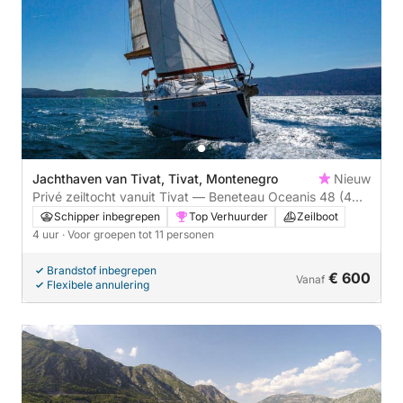
Jachthaven van Tivat, Tivat, Montenegro
Nieuw
Privé zeiltocht vanuit Tivat — Beneteau Oceanis 48 (4
uur)
Schipper inbegrepen
Top Verhuurder
Zeilboot
4 uur
· Voor groepen tot 11 personen
Brandstof inbegrepen
€ 600
Vanaf
Flexibele annulering