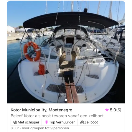
Kotor Municipality, Montenegro
5.0
(5)
Beleef Kotor als nooit tevoren vanaf een zeilboot.
Met schipper
Top Verhuurder
Zeilboot
8 uur
· Voor groepen tot 9 personen