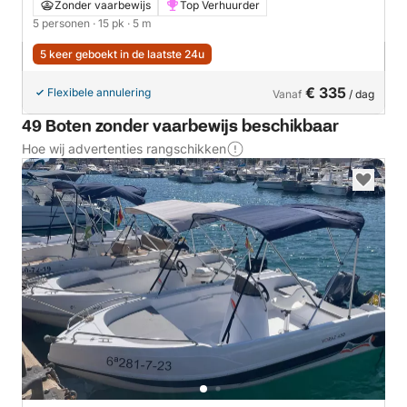
15pk
Zonder vaarbewijs
Top Verhuurder
5 personen
· 15 pk
· 5 m
5 keer geboekt in de laatste 24u
€ 335
Flexibele annulering
Vanaf
/ dag
49 Boten zonder vaarbewijs beschikbaar
Hoe wij advertenties rangschikken