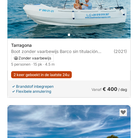
Tarragona
Boot zonder vaarbewijs Barco sin titulación
(2021)
Tarragona 15pk
Zonder vaarbewijs
5 personen
· 15 pk
· 4.5 m
2 keer geboekt in de laatste 24u
Brandstof inbegrepen
€ 400
Vanaf
/ dag
Flexibele annulering