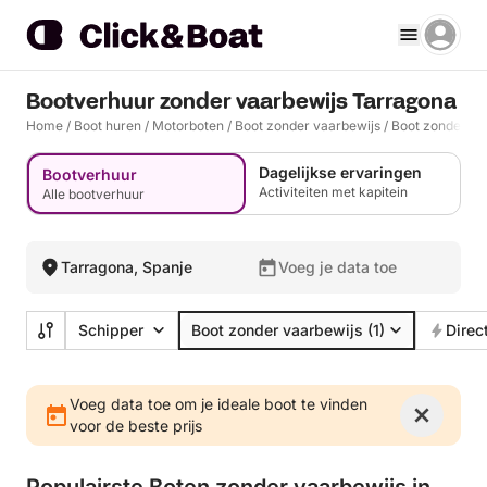
Bootverhuur zonder vaarbewijs Tarragona
Home
/
Boot huren
/
Motorboten
/
Boot zonder vaarbewijs
/
Boot zonder va
Dagelijkse ervaringen
Bootverhuur
Activiteiten met kapitein
Alle bootverhuur
Tarragona, Spanje
Voeg je data toe
Schipper
Boot zonder vaarbewijs
(1)
Direc
Voeg data toe om je ideale boot te vinden
voor de beste prijs