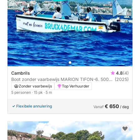
Cambrils
4.8
(4)
Boot zonder vaarbewijs MARION TIFON-6. 500
(2025)
CLASSIC 15pk
Zonder vaarbewijs
Top Verhuurder
5 personen
· 15 pk
· 5 m
€ 650
Flexibele annulering
Vanaf
/ dag