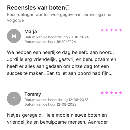
Recensies van boten
Beoordelingen worden weergegeven in chronologische
volgorde
Marja
M
Datum van de beoordeling 20-10-2024 ·
Datum van de huur 16-10-2024
We hebben een heerlijke dag beleefd aan boord.
Jordi is erg vriendelijk, gastvrij en behulpzaam en
heeft er alles aan gedaan om onze dag tot een
succes te maken. Een toilet aan boord had fijn
geweest en de motor rookte nogal, dat kwam
doordat wij net voor het geplande onderhoud
hebben gevaren in een maand dat normaal
Tommy
T
Datum van de beoordeling 12-08-2023 ·
gesproken niemand dat doet. 😃 We gaan zeker
Datum van de huur 12-08-2023
vaker varen met Jordi en zijn er zeker van dat het
dan verholpen is. Het was hoe dan ook slechts een
Netjes geregeld. Hele mooie nieuwe boten en
detail en in het geheel was de ervaring ontzettend
vriendelijke en behulpzame mensen. Aanrader
goed, nogmaals hartelijk dank Jordi en tot de