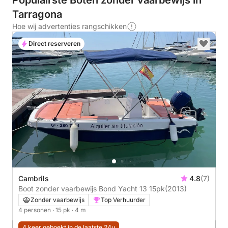
Populairste Boten zonder vaarbewijs in
Tarragona
Hoe wij advertenties rangschikken
Direct reserveren
Cambrils
4.8
(7)
Boot zonder vaarbewijs Bond Yacht 13 15pk
(2013)
Zonder vaarbewijs
Top Verhuurder
4 personen
· 15 pk
· 4 m
4 keer geboekt in de laatste 24u