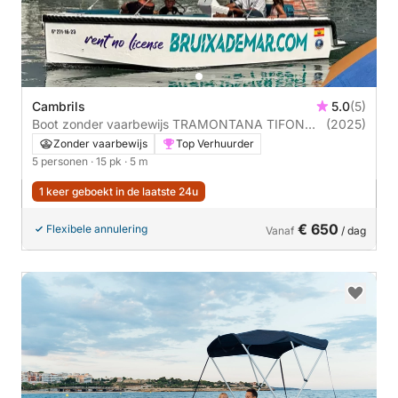
Cambrils
5.0
(5)
Boot zonder vaarbewijs TRAMONTANA TIFON
(2025)
500 CLASSIC OPEN 15pk
Zonder vaarbewijs
Top Verhuurder
5 personen
· 15 pk
· 5 m
1 keer geboekt in de laatste 24u
€ 650
Flexibele annulering
Vanaf
/ dag