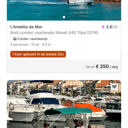
L'Ametlla de Mar
3.6
(3)
Boot zonder vaarbewijs Mareti 440 15pk
(2018)
Zonder vaarbewijs
4 personen
· 15 pk
· 4.5 m
1 keer geboekt in de laatste 24u
€ 250
Vanaf
/ dag