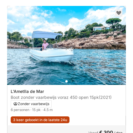
L'Ametlla de Mar
Boot zonder vaarbewijs voraz 450 open 15pk
(2021)
Zonder vaarbewijs
6 personen
· 15 pk
· 4.5 m
3 keer geboekt in de laatste 24u
€ 300
Vanaf
/ dag