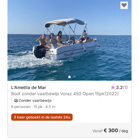
L'Ametlla de Mar
3.2
(1)
Boot zonder vaarbewijs Voraz 450 Open 15pk
(2022)
Zonder vaarbewijs
6 personen
· 15 pk
· 4.5 m
3 keer geboekt in de laatste 24u
€ 300
Vanaf
/ dag