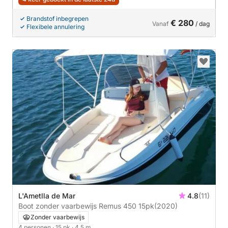
Brandstof inbegrepen
€ 280
Vanaf
/ dag
Flexibele annulering
L'Ametlla de Mar
4.8
(11)
Boot zonder vaarbewijs Remus 450 15pk
(2020)
Zonder vaarbewijs
4 personen
· 15 pk
· 4.5 m