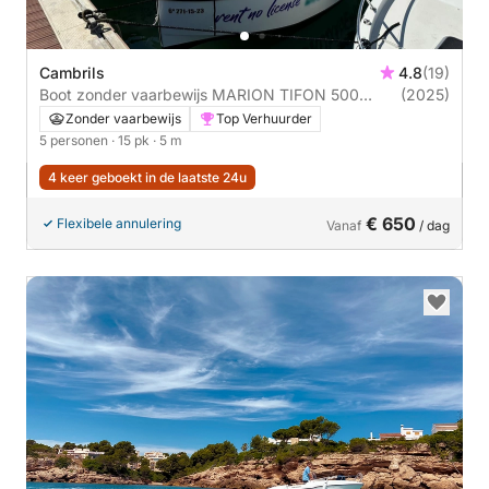
Cambrils
4.8
(19)
Boot zonder vaarbewijs MARION TIFON 500
(2025)
CLASSIC 15pk
Zonder vaarbewijs
Top Verhuurder
5 personen
· 15 pk
· 5 m
4 keer geboekt in de laatste 24u
€ 650
Flexibele annulering
Vanaf
/ dag