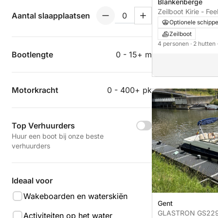
Blankenberge
Zeilboot Kirie - Fe
Aantal slaapplaatsen
PTE 10m
Optionele schipp
Zeilboot
4 personen
· 2 hutten
Bootlengte
0 - 15+ m
Motorkracht
0 - 400+ pk
Top Verhuurders
Huur een boot bij onze beste
verhuurders
Ideaal voor
Wakeboarden en waterskiën
Gent
GLASTRON GS229 
Activiteiten op het water