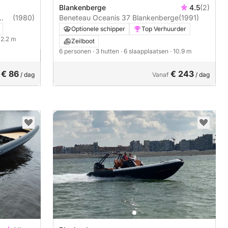
Blankenberge
4.5
(2)
(1980)
Beneteau Oceanis 37 Blankenberge
(1991)
Optionele schipper
Top Verhuurder
 12.2 m
Zeilboot
6 personen
· 3 hutten
· 6 slaapplaatsen
· 10.9 m
€ 86
€ 243
/ dag
Vanaf
/ dag