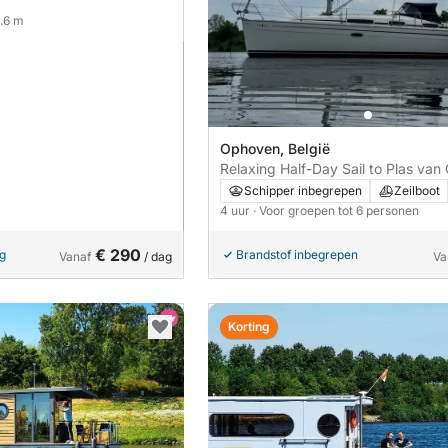
5.6 m
Ophoven, België
Relaxing Half-Day Sail to Plas van
Schipper inbegrepen
Zeilboot
4 uur
· Voor groepen tot 6 personen
€ 290
ng
Brandstof inbegrepen
Vanaf
/ dag
Va
Korting