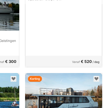
 Geistingen
€ 300
€ 520
naf
Vanaf
/ dag
Korting