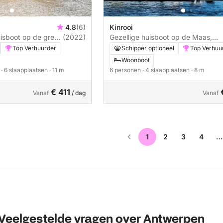
4.8
(6)
Kinrooi
isboot op de grens
(2022)
Gezellige huisboot op de Maas,
 Nederland
Nederland/Belgie
Top Verhuurder
Schipper optioneel
Top Verhuu
Woonboot
n
· 6 slaapplaatsen
· 11 m
6 personen
· 4 slaapplaatsen
· 8 m
€ 411
Vanaf
/ dag
Vanaf
1
2
3
4
…
Veelgestelde vragen over Antwerpen