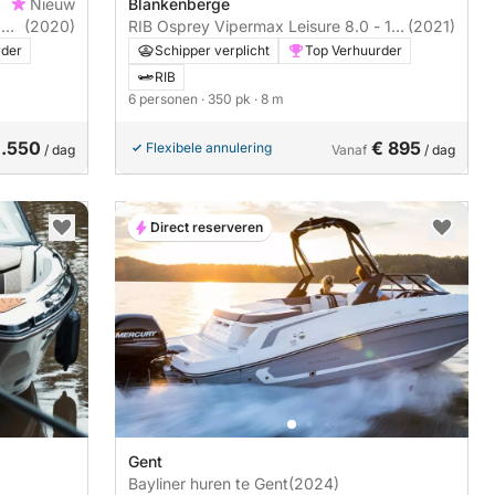
Nieuw
Blankenberge
x
(2020)
RIB Osprey Vipermax Leisure 8.0 - 1 x
(2021)
350pk
rder
Schipper verplicht
Top Verhuurder
RIB
6 personen
· 350 pk
· 8 m
1.550
€ 895
Flexibele annulering
/ dag
Vanaf
/ dag
Direct reserveren
Gent
Bayliner huren te Gent
(2024)