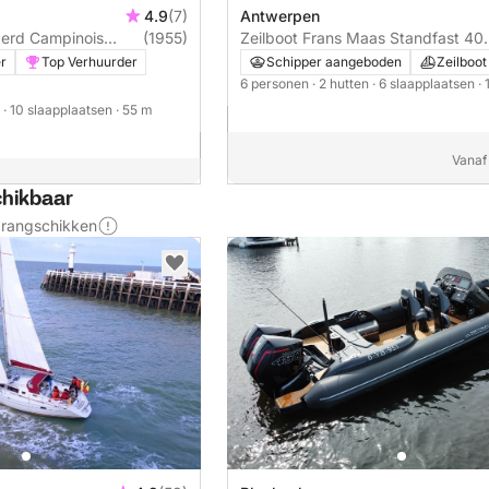
4.9
(7)
Antwerpen
erd Campinois
(1955)
Zeilboot Frans Maas Standfast 40
12m
er
Top Verhuurder
Schipper aangeboden
Zeilboot
6 personen
· 2 hutten
· 6 slaapplaatsen
·
n
· 10 slaapplaatsen
· 55 m
Vanaf
chikbaar
s rangschikken