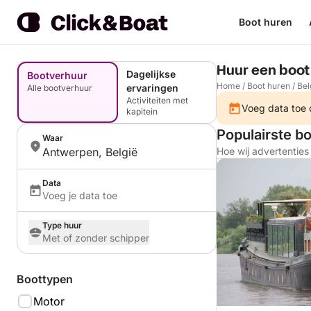
Boot huren
Huur een boot
Dagelijkse
Bootverhuur
Home
/
Boot huren
/
Bel
ervaringen
Alle bootverhuur
Activiteiten met
Voeg data toe o
kapitein
Populairste b
Waar
Antwerpen, België
Hoe wij advertentie
Data
Voeg je data toe
Type huur
Met of zonder schipper
Boottypen
Motor