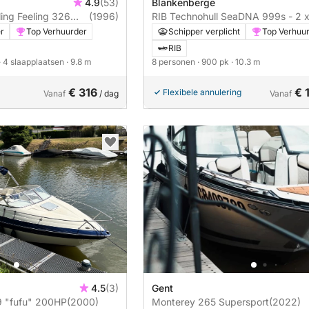
4.9
(53)
Blankenberge
eling Feeling 326
(1996)
RIB Technohull SeaDNA 999s - 2 
450pk
er
Top Verhuurder
Schipper verplicht
Top Verhuu
RIB
· 4 slaapplaatsen
· 9.8 m
8 personen
· 900 pk
· 10.3 m
€ 316
€ 
Flexibele annulering
Vanaf
/ dag
Vanaf
4.5
(3)
Gent
"fufu" 200HP
(2000)
Monterey 265 Supersport
(2022)