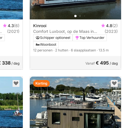
4.3
(6)
Kinrooi
4.8
(2)
(2021)
Comfort Luxboot, op de Maas in
(2023)
Belische / Nederlands[**#**]
er
Schipper optioneel
Top Verhuurder
Woonboot
12 personen
· 2 hutten
· 6 slaapplaatsen
· 13.5 m
€ 338
€ 495
/ dag
Vanaf
/ dag
Korting