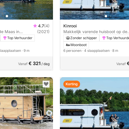
4.7
(4)
Kinrooi
de Maas in
(2021)
Makkelijk varende huisboot op de
Maas. Belgie/Nederland
Top Verhuurder
Zonder schipper
Top Verhuurd
Woonboot
 slaapplaatsen
· 9 m
6 personen
· 4 slaapplaatsen
· 8 m
€ 321
Vanaf
/ dag
Vanaf
Korting