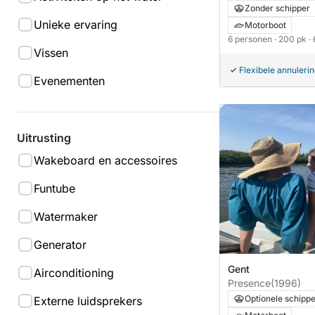
Zonder schipper
Unieke ervaring
Motorboot
6 personen
· 200 pk
·
Vissen
Flexibele annuleri
Evenementen
Uitrusting
Wakeboard en accessoires
Funtube
Watermaker
Generator
Gent
Airconditioning
Presence
(1996)
Optionele schipp
Externe luidsprekers