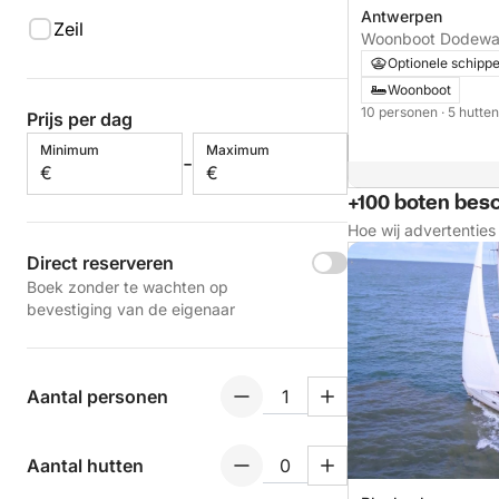
Antwerpen
Zeil
Woonboot Dodewa
90pk
Optionele schipp
Woonboot
10 personen
· 5 hutte
Prijs per dag
Minimum
Maximum
-
€
€
+100 boten bes
Hoe wij advertentie
Direct reserveren
Boek zonder te wachten op
bevestiging van de eigenaar
Aantal personen
Aantal hutten