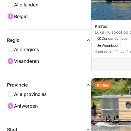
Alle landen
België
Kinrooi
Luxe Huisboot op 
Nederland/Belgie
Zonder schipper
Regio
Woonboot
Alle regio's
4 personen
· 1 hut
· 4
Vlaanderen
Provincie
Korting
Alle provincies
Antwerpen
Stad