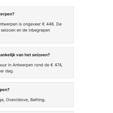
werpen?
Antwerpen is ongeveer € 448. De
t seizoen en de inbegrepen
ankelijk van het seizoen?
rhuur in Antwerpen rond de € 474,
per dag.
rpen?
e, Oven/stove, Bathing.