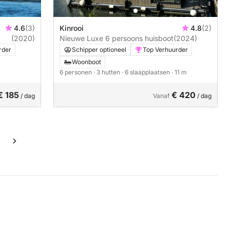
4.6
(3)
Kinrooi
4.8
(2)
(2020)
Nieuwe Luxe 6 persoons huisboot
(2024)
rder
Schipper optioneel
Top Verhuurder
Woonboot
6 personen
· 3 hutten
· 6 slaapplaatsen
· 11 m
€ 185
€ 420
/ dag
Vanaf
/ dag