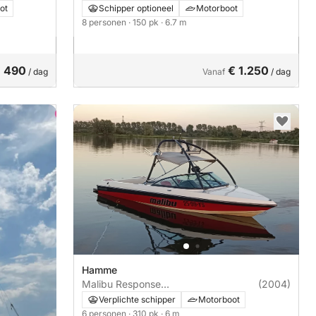
ot
Schipper optioneel
Motorboot
8 personen
· 150 pk
· 6.7 m
 490
€ 1.250
/ dag
Vanaf
/ dag
Hamme
Malibu Response
(2004)
Wakeboard/Waterski
Verplichte schipper
Motorboot
6 personen
· 310 pk
· 6 m