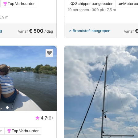
Top Verhuurder
Schipper aangeboden
Motorbo
10 personen
· 300 pk
· 7.5 m
 6.9 m
€ 500
€
ng
Brandstof inbegrepen
Vanaf
/ dag
Vanaf
4.7
(6)
er
Top Verhuurder