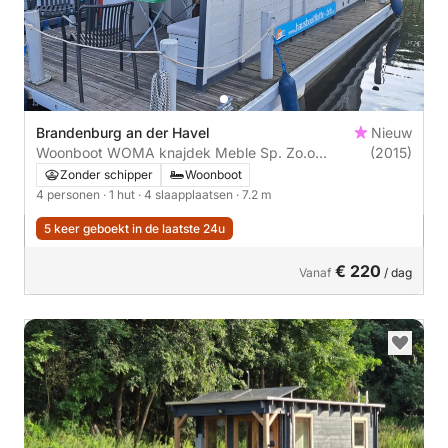
Brandenburg an der Havel
Nieuw
Woonboot WOMA knajdek Meble Sp. Zo.o
(2015)
Hausboot
Zonder schipper
Woonboot
4 personen
· 1 hut
· 4 slaapplaatsen
· 7.2 m
5 keer geboekt in de laatste 24u
€ 220
Vanaf
/ dag