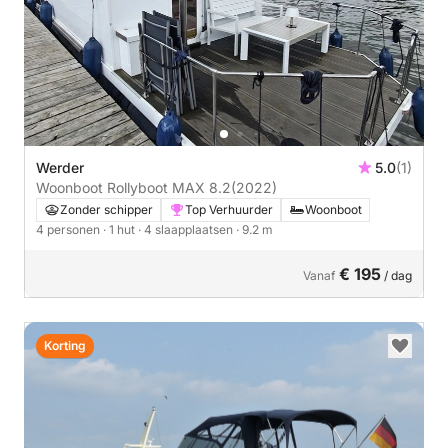
Werder
5.0
(1)
Woonboot Rollyboot MAX 8.2
(2022)
Zonder schipper
Top Verhuurder
Woonboot
4 personen
· 1 hut
· 4 slaapplaatsen
· 9.2 m
€ 195
Vanaf
/ dag
Korting