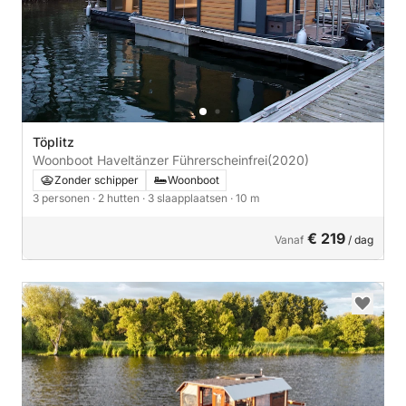
Töplitz
Woonboot Haveltänzer Führerscheinfrei
(2020)
Zonder schipper
Woonboot
3 personen
· 2 hutten
· 3 slaapplaatsen
· 10 m
€ 219
Vanaf
/ dag