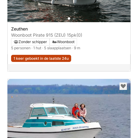
Zeuthen
Woonboot Pirate 915 (ZEU) 15pk
(0)
Zonder schipper
Woonboot
5 personen
· 1 hut
· 5 slaapplaatsen
· 9 m
1 keer geboekt in de laatste 24u