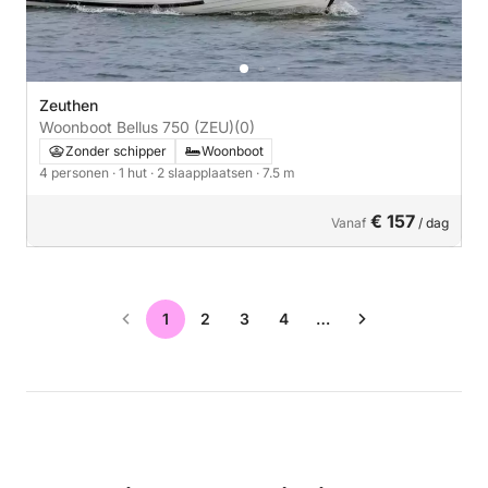
Zeuthen
Woonboot Bellus 750 (ZEU)
(0)
Zonder schipper
Woonboot
4 personen
· 1 hut
· 2 slaapplaatsen
· 7.5 m
€ 157
Vanaf
/ dag
1
2
3
4
…