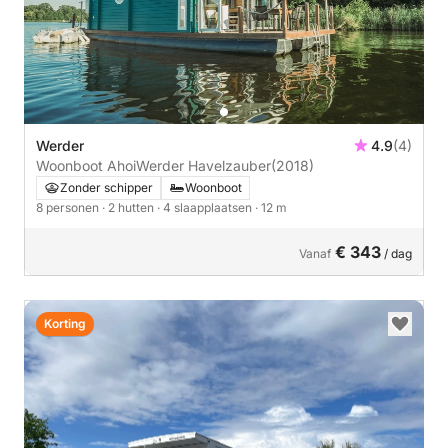
Werder
4.9
(4)
Woonboot AhoiWerder Havelzauber
(2018)
Zonder schipper
Woonboot
8 personen
· 2 hutten
· 4 slaapplaatsen
· 12 m
€ 343
Vanaf
/ dag
Korting