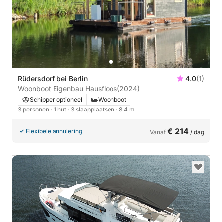
Rüdersdorf bei Berlin
4.0
(1)
Woonboot Eigenbau Hausfloos
(2024)
Schipper optioneel
Woonboot
3 personen
· 1 hut
· 3 slaapplaatsen
· 8.4 m
€ 214
Flexibele annulering
Vanaf
/ dag