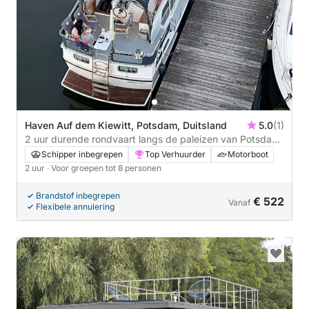
Haven Auf dem Kiewitt, Potsdam, Duitsland
5.0
(1)
2 uur durende rondvaart langs de paleizen van Potsdam
over het water voor 5 personen
Schipper inbegrepen
Top Verhuurder
Motorboot
2 uur
· Voor groepen tot 8 personen
Brandstof inbegrepen
€ 522
Vanaf
Flexibele annulering