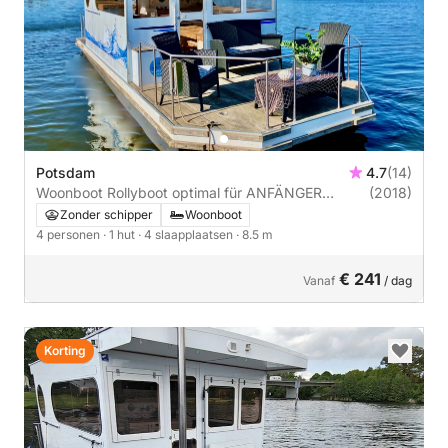
Potsdam
4.7
(14)
Woonboot Rollyboot optimal für ANFÄNGER
(2018)
Rollyboot 1
Zonder schipper
Woonboot
4 personen
· 1 hut
· 4 slaapplaatsen
· 8.5 m
€ 241
Vanaf
/ dag
Korting