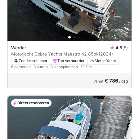
Werder
4.8
(5)
Motorjacht Cobra Yachts Maestro 42 85pk
(2024)
Zonder schipper
Top Verhuurder
Motor Yacht
6 personen
· 3 hutten
· 6 slaapplaatsen
· 12.5 m
€ 786
Vanaf
/ dag
Direct reserveren