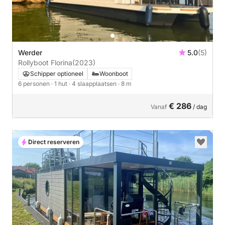
Werder
5.0
(5)
Rollyboot Florina
(2023)
Schipper optioneel
Woonboot
6 personen
· 1 hut
· 4 slaapplaatsen
· 8 m
€ 286
Vanaf
/ dag
Direct reserveren