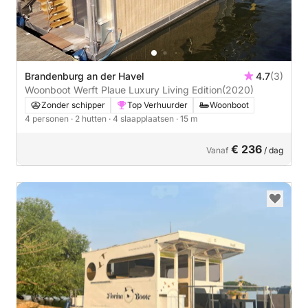
Brandenburg an der Havel
4.7
(3)
Woonboot Werft Plaue Luxury Living Edition
(2020)
Zonder schipper
Top Verhuurder
Woonboot
4 personen
· 2 hutten
· 4 slaapplaatsen
· 15 m
€ 236
Vanaf
/ dag