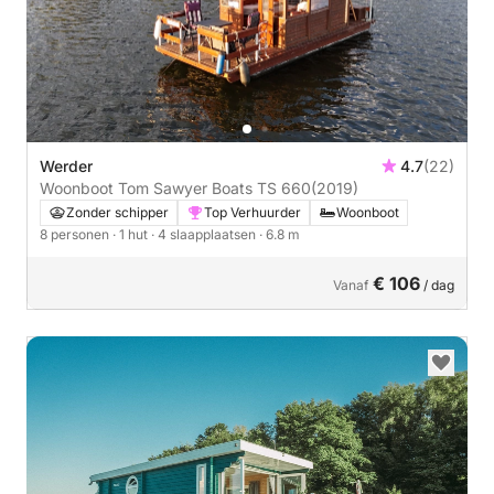
Werder
4.7
(22)
Woonboot Tom Sawyer Boats TS 660
(2019)
Zonder schipper
Top Verhuurder
Woonboot
8 personen
· 1 hut
· 4 slaapplaatsen
· 6.8 m
€ 106
Vanaf
/ dag