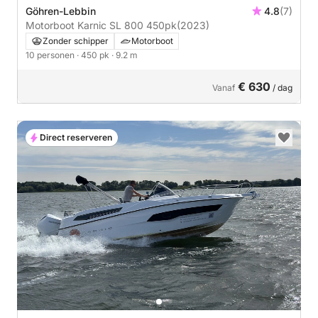
Göhren-Lebbin
4.8
(7)
Motorboot Karnic SL 800 450pk
(2023)
Zonder schipper
Motorboot
10 personen
· 450 pk
· 9.2 m
€ 630
Vanaf
/ dag
Direct reserveren