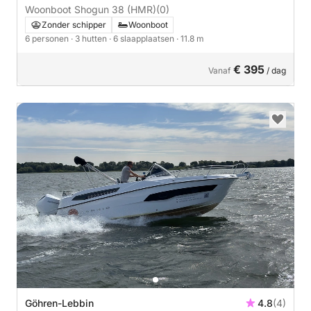
Woonboot Shogun 38 (HMR)
(0)
Zonder schipper
Woonboot
6 personen
· 3 hutten
· 6 slaapplaatsen
· 11.8 m
€ 395
Vanaf
/ dag
Göhren-Lebbin
4.8
(4)