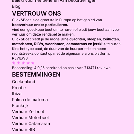
Beleid voor het beheren van beoordelingen
Blog
VERTROUW ONS
Click&Boat is de grootste in Europa op het gebied van
bootverhuur onder particulieren.
vind een goedkope boot om te huren of biedt jouw boot aan voor
verhuur om deze rendabel te maken.
Click&Boat biedt je de mogelijkheid
jachten, sloepen, zeilboten,
motorboten, RIB's, woonboten, catamarans en jetski's
te huren.
Kies het type boot, de duur van de huurperiode en neem
rechtstreeks contact op met de eigenaar via ons platform.
REVIEWS
Beoordeling:
4.9 / 5
berekend op basis van 713471 reviews
BESTEMMINGEN
Griekenland
Kroatië
Ibiza
Palma de mallorca
Frankrijk
Verhuur Zeilboot
Verhuur Motorboot
Verhuur Catamaran
Verhuur RIB