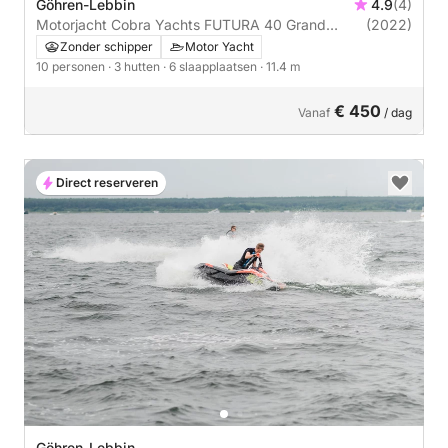
Göhren-Lebbin
4.9
(4)
Motorjacht Cobra Yachts FUTURA 40 Grand
(2022)
Horizon 80pk
Zonder schipper
Motor Yacht
10 personen
· 3 hutten
· 6 slaapplaatsen
· 11.4 m
€ 450
Vanaf
/ dag
Direct reserveren
Göhren-Lebbin