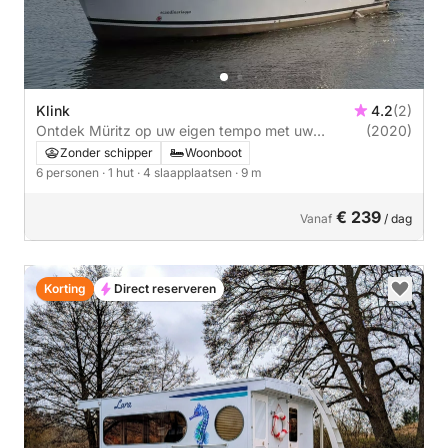
Klink
4.2
(2)
Ontdek Müritz op uw eigen tempo met uw
(2020)
Scandinavi
Zonder schipper
Woonboot
6 personen
· 1 hut
· 4 slaapplaatsen
· 9 m
€ 239
Vanaf
/ dag
Korting
Direct reserveren