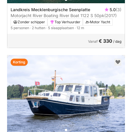
Landkreis Mecklenburgische Seenplatte
5.0
(3)
Motorjacht River Boating River Boat 1122 S 50pk
(2017)
Zonder schipper
Top Verhuurder
Motor Yacht
5 personen
· 2 hutten
· 5 slaapplaatsen
· 12 m
€ 330
Vanaf
/ dag
Korting