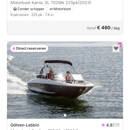
Motorboot Karnic SL 702Mk 225pk
(2023)
Zonder schipper
Motorboot
8 personen
· 225 pk
· 7.8 m
€ 460
Vanaf
/ dag
Direct reserveren
Göhren-Lebbin
4.8
(17)