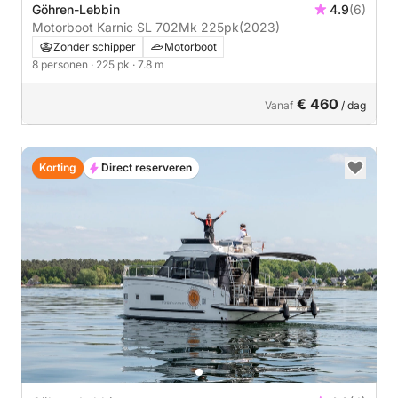
Göhren-Lebbin
4.9
(6)
Motorboot Karnic SL 702Mk 225pk
(2023)
Zonder schipper
Motorboot
8 personen
· 225 pk
· 7.8 m
€ 460
Vanaf
/ dag
Korting
Direct reserveren