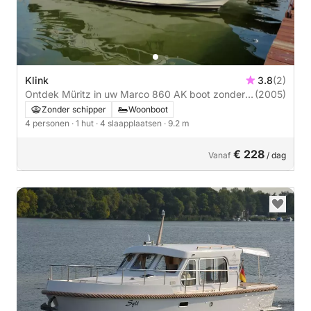
Klink
3.8
(2)
Ontdek Müritz in uw Marco 860 AK boot zonder
(2005)
vaar
Zonder schipper
Woonboot
4 personen
· 1 hut
· 4 slaapplaatsen
· 9.2 m
€ 228
Vanaf
/ dag