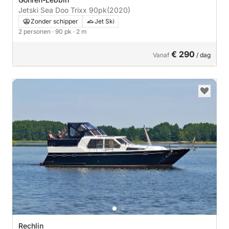
Jetski Sea Doo Trixx 90pk
(2020)
Zonder schipper
Jet Ski
2 personen
· 90 pk
· 2 m
€ 290
Vanaf
/ dag
Rechlin