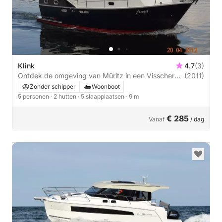
Klink
4.7
(3)
Ontdek de omgeving van Müritz in een Visscher
(2011)
Yac
Zonder schipper
Woonboot
5 personen
· 2 hutten
· 5 slaapplaatsen
· 9 m
€ 285
Vanaf
/ dag