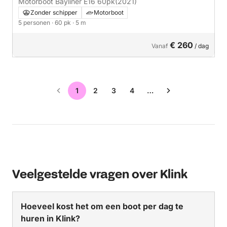
Motorboot Bayliner E16 60pk
(2021)
Zonder schipper
Motorboot
5 personen
· 60 pk
· 5 m
€ 260
Vanaf
/ dag
1
2
3
4
…
Veelgestelde vragen over Klink
Hoeveel kost het om een boot per dag te
huren in Klink?