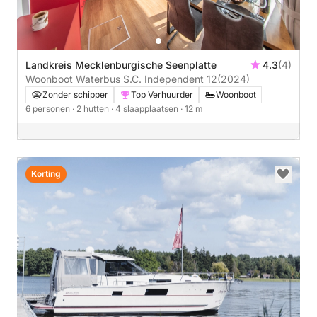
Landkreis Mecklenburgische Seenplatte
4.3
(4)
Woonboot Waterbus S.C. Independent 12
(2024)
Zonder schipper
Top Verhuurder
Woonboot
6 personen
· 2 hutten
· 4 slaapplaatsen
· 12 m
Korting