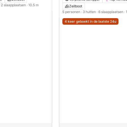
· 2 slaapplaatsen
· 10.5 m
Zeilboot
5 personen
· 3 hutten
· 6 slaapplaatsen
· 
4 keer geboekt in de laatste 24u