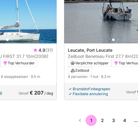
4.9
(31)
Leucate, Port Leucate
U FIRST 31.7 10m
(2006)
Zeilboot Beneteau First 27.7 8m
(2
Top Verhuurder
Verplichte schipper
Top Verhuu
Zeilboot
· 6 slaapplaatsen
· 9.5 m
4 personen
· 1 hut
· 8.3 m
Brandstof inbegrepen
€ 207
Vanaf
ng
Vanaf
/ dag
Flexibele annulering
1
2
3
4
…