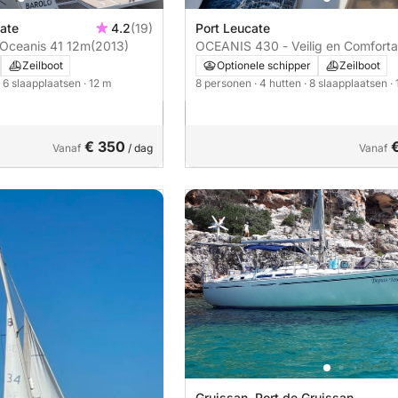
cate
4.2
(19)
Port Leucate
 Oceanis 41 12m
(2013)
OCEANIS 430 - Veilig en Comforta
Schip
Zeilboot
Optionele schipper
Zeilboot
· 6 slaapplaatsen
· 12 m
8 personen
· 4 hutten
· 8 slaapplaatsen
·
€ 350
Vanaf
/ dag
Vanaf
Gruissan, Port de Gruissan