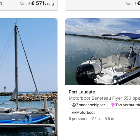
€ 571
ng
Vanaf
/ dag
Vanaf
Port Leucate
Motorboot Beneteau Flyer 550 op
115pk
Zonder schipper
Top Verhuurd
Motorboot
6 personen
· 115 pk
· 5.5 m