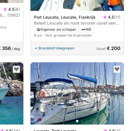
4.5
(8)
bel
(1992)
Port Leucate, Leucate, Frankrijk
4.5
(11)
Beleef Leucate als nooit tevoren vanaf een
 13 m
motorboot.
Eigenaar als schipper
RIB
8 uur
· Voor groepen tot 6 personen
€ 356
€ 200
Brandstof inbegrepen
/ dag
Vanaf
4.8
(38)
Leucate, Port Leucate
4.6
(4)