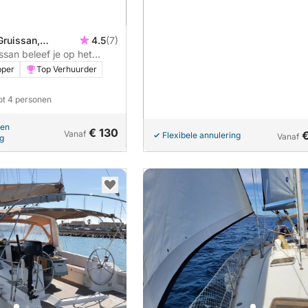
Gruissan,
4.5
(7)
ssan beleef je op het
agtocht op een zeilboot.
pper
Top Verhuurder
tot 4 personen
pen
€ 130
Vanaf
Flexibele annulering
Vanaf
ng