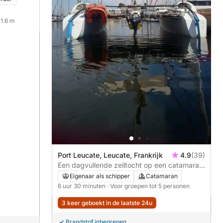
11.6 m
Port Leucate, Leucate, Frankrijk
4.9
(39)
Een dagvullende zeiltocht op een catamaran
in Port Leucate.
Eigenaar als schipper
Catamaran
6 uur 30 minuten
· Voor groepen tot 5 personen
3 keer geboekt in de laatste 24u
Brandstof inbegrepen