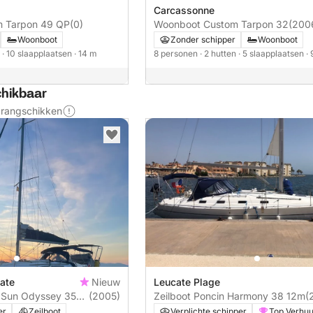
Carcassonne
 Tarpon 49 QP
(0)
Woonboot Custom Tarpon 32
(200
Woonboot
Zonder schipper
Woonboot
n
· 10 slaapplaatsen
· 14 m
8 personen
· 2 hutten
· 5 slaapplaatsen
· 
chikbaar
s rangschikken
cate
Nieuw
Leucate Plage
 Sun Odyssey 35
(2005)
Zeilboot Poncin Harmony 38 12m
(
er
Zeilboot
Verplichte schipper
Top Verhuu