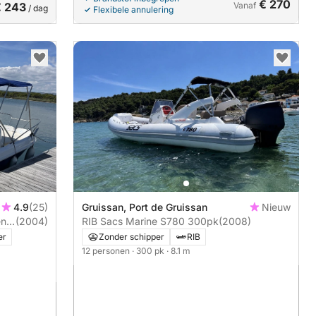
€ 270
€ 243
Vanaf
/ dag
Flexibele annulering
4.9
(25)
Gruissan, Port de Gruissan
Nieuw
en
(2004)
RIB Sacs Marine S780 300pk
(2008)
er
Zonder schipper
RIB
12 personen
· 300 pk
· 8.1 m