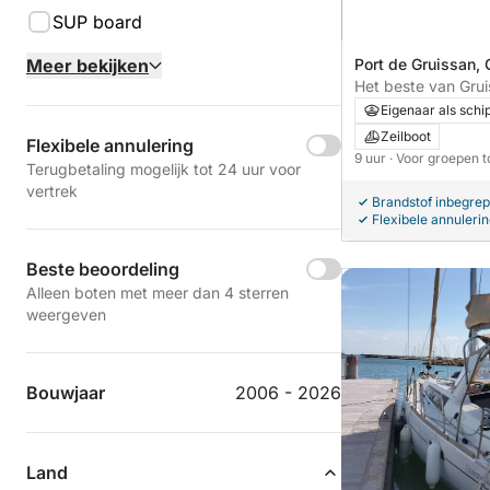
SUP board
Port de Gruissan, 
Meer bekijken
Frankrijk
Het beste van Grui
water: een privé-d
Eigenaar als schi
Zeilboot
Flexibele annulering
9 uur
· Voor groepen 
Terugbetaling mogelijk tot 24 uur voor
vertrek
Brandstof inbegre
Flexibele annuleri
Beste beoordeling
Alleen boten met meer dan 4 sterren
weergeven
Bouwjaar
2006 - 2026
Land