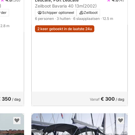
)
Zeilboot Bavaria 40 13m
(2002)
rder
Schipper optioneel
Zeilboot
6 personen
· 3 hutten
· 6 slaapplaatsen
· 12.5 m
 12.8 m
2 keer geboekt in de laatste 24u
€ 350
€ 300
/ dag
Vanaf
/ dag