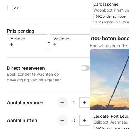
Carcassonne
Zeil
Woonboot Premium
Zonder schipper
10 personen
· 5 hutte
Prijs per dag
+100 boten bes
Minimum
Maximum
-
€
€
Hoe wij advertentie
Direct reserveren
Boek zonder te wachten op
bevestiging van de eigenaar
Aantal personen
Leucate, Port Leu
Aantal hutten
Zeilboot Jeanneau
11m
Verplichte schipp