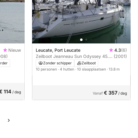
Nieuw
Leucate, Port Leucate
4.3
(6)
008)
Zeilboot Jeanneau Sun Odyssey 45.2
(2001)
14m
rder
Zonder schipper
Zeilboot
10 personen
· 4 hutten
· 10 slaapplaatsen
· 13.8 m
€ 114
/ dag
€ 357
Vanaf
/ dag