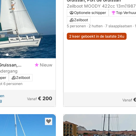
Zeilboot MOODY 422cc 13m
(1987
Optionele schipper
Top Verhuu
Zeilboot
5 personen
· 2 hutten
· 7 slaapplaatsen
·
2 keer geboekt in de laatste 24u
Gruissan,
Nieuw
ondergang
pper
Zeilboot
ot 6 personen
pen
€ 200
Vanaf
Vanaf
ng