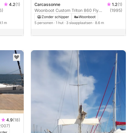
4.2
(1)
Carcassonne
1.2
(1)
6)
Woonboot Custom Triton 860 Fly
(1995)
(Carcassonne) 28cv 28pk
Zonder schipper
Woonboot
9.1 m
5 personen
· 1 hut
· 3 slaapplaatsen
· 8.6 m
4.9
(18)
2007)
rder