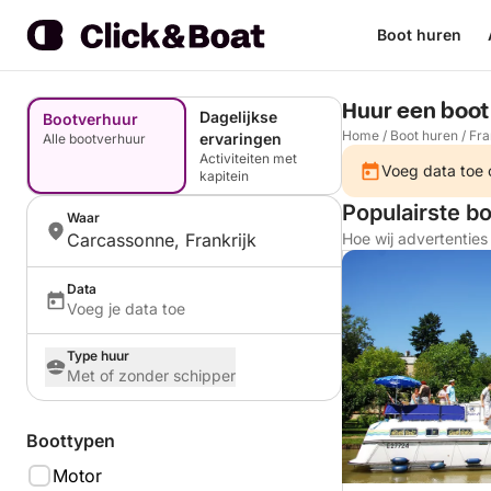
Boot huren
Huur een boot
Dagelijkse
Bootverhuur
Home
/
Boot huren
/
Fra
ervaringen
Alle bootverhuur
Activiteiten met
Voeg data toe o
kapitein
Populairste b
Waar
Carcassonne, Frankrijk
Hoe wij advertentie
Data
Voeg je data toe
Type huur
Met of zonder schipper
Boottypen
Motor