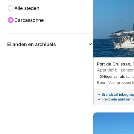
Alle steden
Carcassonne
Eilanden en archipels
Port de Gruissan, 
Frankrijk
Aperitief bij zons
Eigenaar als schi
6 uur
· Voor groepen t
Brandstof inbegre
Flexibele annuleri