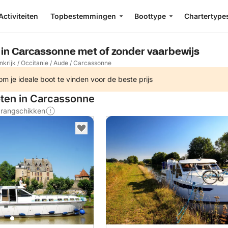
Activiteiten
Topbestemmingen
Boottype
Chartertype
 in Carcassonne met of zonder vaarbewijs
nkrijk
/
Occitanie
/
Aude
/
Carcassonne
m je ideale boot te vinden voor de beste prijs
oten in Carcassonne
s rangschikken