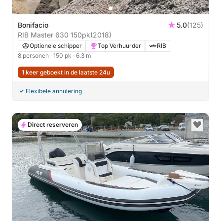
Bonifacio
5.0
(125)
RIB Master 630 150pk
(2018)
Optionele schipper
Top Verhuurder
RIB
8 personen
· 150 pk
· 6.3 m
1 keer geboekt in de laatste 24u
Flexibele annulering
Direct reserveren