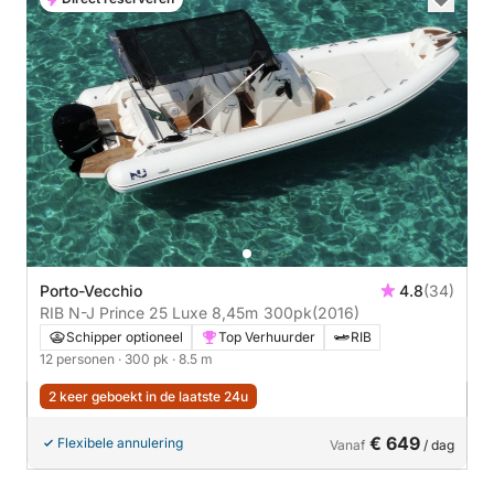
Porto-Vecchio
4.8
(34)
RIB N-J Prince 25 Luxe 8,45m 300pk
(2016)
Schipper optioneel
Top Verhuurder
RIB
12 personen
· 300 pk
· 8.5 m
2 keer geboekt in de laatste 24u
€ 649
Flexibele annulering
Vanaf
/ dag