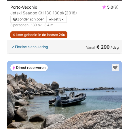
Porto-Vecchio
5.0
(9)
Jetski Seadoo Gti 130 130pk
(2018)
Zonder schipper
Jet Ski
3 personen
· 130 pk
· 3.4 m
4 keer geboekt in de laatste 24u
€ 290
Flexibele annulering
Vanaf
/ dag
Direct reserveren