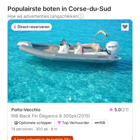
Populairste boten in Corse-du-Sud
Hoe wij advertenties rangschikken
Direct reserveren
Porto-Vecchio
5.0
(21)
RIB Black Fin Élégance 8 300pk
(2015)
Optionele schipper
Top Verhuurder
RIB
14 personen
· 300 pk
· 8 m
3 keer geboekt in de laatste 24u