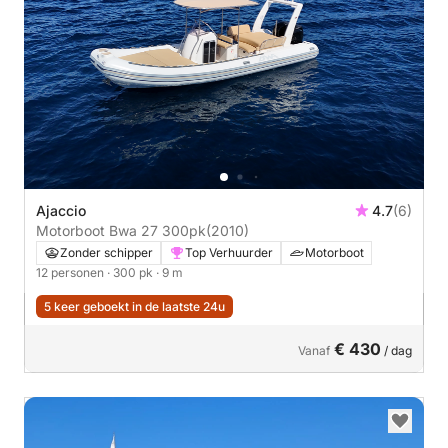
Ajaccio
4.7
(6)
Motorboot Bwa 27 300pk
(2010)
Zonder schipper
Top Verhuurder
Motorboot
12 personen
· 300 pk
· 9 m
5 keer geboekt in de laatste 24u
€ 430
Vanaf
/ dag