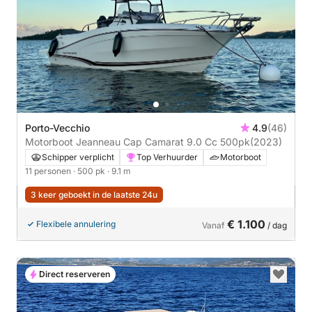
Porto-Vecchio
4.9
(46)
Motorboot Jeanneau Cap Camarat 9.0 Cc 500pk
(2023)
Schipper verplicht
Top Verhuurder
Motorboot
11 personen
· 500 pk
· 9.1 m
3 keer geboekt in de laatste 24u
€ 1.100
Flexibele annulering
Vanaf
/ dag
Direct reserveren