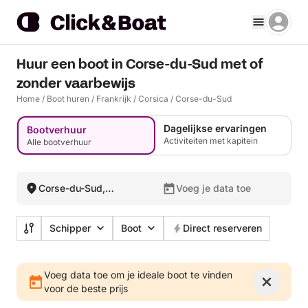
Huur een boot in Corse-du-Sud met of
zonder vaarbewijs
Home
/
Boot huren
/
Frankrijk
/
Corsica
/
Corse-du-Sud
Dagelijkse ervaringen
Bootverhuur
Activiteiten met kapitein
Alle bootverhuur
Corse-du-Sud,
Voeg je data toe
Frankrijk
Schipper
Boot
Direct reserveren
Voeg data toe om je ideale boot te vinden
voor de beste prijs