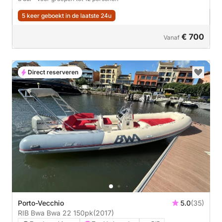
5 keer geboekt in de laatste 24u
€ 700
Vanaf
Direct reserveren
Porto-Vecchio
5.0
(35)
RIB Bwa Bwa 22 150pk
(2017)