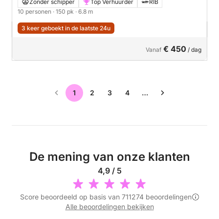
Zonder schipper
Top Verhuurder
RIB
10 personen
· 150 pk
· 6.8 m
3 keer geboekt in de laatste 24u
€ 450
Vanaf
/ dag
1
2
3
4
…
De mening van onze klanten
4,9 / 5
Score beoordeeld op basis van 711274 beoordelingen
Alle beoordelingen bekijken