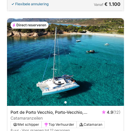
€ 1.100
Flexibele annulering
Vanaf
Direct reserveren
Port de Porto Vecchio, Porto-Vecchio,
4.9
(12)
Frankrijk
Catamaranzeilen
Met schipper
Top Verhuurder
Catamaran
8 uur
· Voor groepen tot 12 personen