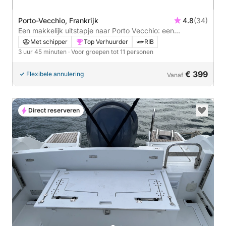
Porto-Vecchio, Frankrijk
4.8
(34)
Een makkelijk uitstapje naar Porto Vecchio: een
boottocht van 3 uur en 45 minuten met een motorboot.
Met schipper
Top Verhuurder
RIB
3 uur 45 minuten
· Voor groepen tot 11 personen
€ 399
Flexibele annulering
Vanaf
Direct reserveren