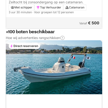
Frankrijk
Zeiltocht bij zonsondergang op een catamaran.
Met schipper
Top Verhuurder
Catamaran
3 uur 30 minuten
· Voor groepen tot 12 personen
€ 500
Vanaf
+100 boten beschikbaar
Hoe wij advertenties rangschikken
Direct reserveren