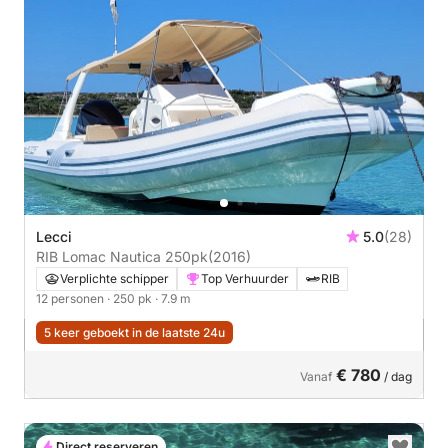
Lecci
5.0
(28)
RIB Lomac Nautica 250pk
(2016)
Verplichte schipper
Top Verhuurder
RIB
12 personen
· 250 pk
· 7.9 m
5 keer geboekt in de laatste 24u
€ 780
Vanaf
/ dag
Direct reserveren