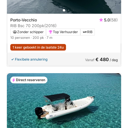
Porto-Vecchio
5.0
(58)
RIB Bsc 70 200pk
(2016)
Zonder schipper
Top Verhuurder
RIB
10 personen
· 200 pk
· 7 m
1 keer geboekt in de laatste 24u
€ 480
Flexibele annulering
Vanaf
/ dag
Direct reserveren