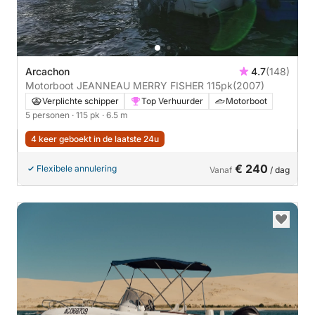
Arcachon
4.7
(148)
Motorboot JEANNEAU MERRY FISHER 115pk
(2007)
Verplichte schipper
Top Verhuurder
Motorboot
5 personen
· 115 pk
· 6.5 m
4 keer geboekt in de laatste 24u
€ 240
Flexibele annulering
Vanaf
/ dag