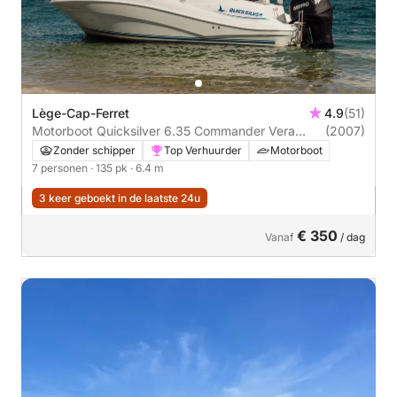
Lège-Cap-Ferret
4.9
(51)
Motorboot Quicksilver 6.35 Commander Vera
(2007)
135pk
Zonder schipper
Top Verhuurder
Motorboot
7 personen
· 135 pk
· 6.4 m
3 keer geboekt in de laatste 24u
€ 350
Vanaf
/ dag