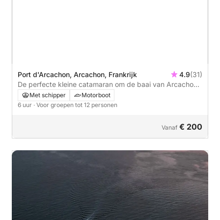
Port d'Arcachon, Arcachon, Frankrijk
4.9
(31)
De perfecte kleine catamaran om de baai van Arcachon
te verkennen met vrienden of familie, voor een leuke of
Met schipper
Motorboot
juist ontspannen dag! Aarzel niet langer en stap aan
6 uur
· Voor groepen tot 12 personen
boord van de Summertime ⚓️🐚
€ 200
Vanaf