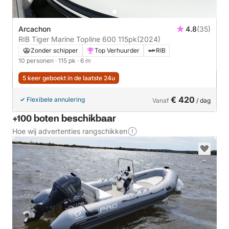
Arcachon
4.8
(35)
RIB Tiger Marine Topline 600 115pk
(2024)
Zonder schipper
Top Verhuurder
RIB
10 personen
· 115 pk
· 6 m
5 keer geboekt in de laatste 24u
€ 420
Flexibele annulering
Vanaf
/ dag
+100 boten beschikbaar
Hoe wij advertenties rangschikken