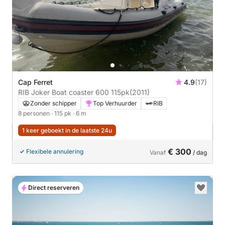
Cap Ferret
4.9
(17)
RIB Joker Boat coaster 600 115pk
(2011)
Zonder schipper
Top Verhuurder
RIB
8 personen
· 115 pk
· 6 m
1 keer geboekt in de laatste 24u
€ 300
Flexibele annulering
Vanaf
/ dag
Direct reserveren