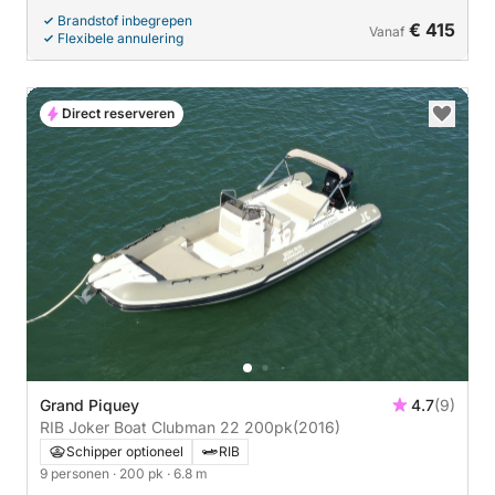
Brandstof inbegrepen
€ 415
Vanaf
Flexibele annulering
Direct reserveren
Grand Piquey
4.7
(9)
RIB Joker Boat Clubman 22 200pk
(2016)
Schipper optioneel
RIB
9 personen
· 200 pk
· 6.8 m