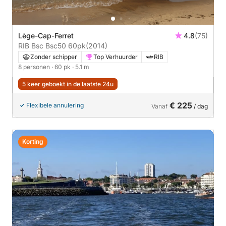
Lège-Cap-Ferret
4.8
(75)
RIB Bsc Bsc50 60pk
(2014)
Zonder schipper
Top Verhuurder
RIB
8 personen
· 60 pk
· 5.1 m
5 keer geboekt in de laatste 24u
€ 225
Flexibele annulering
Vanaf
/ dag
Korting