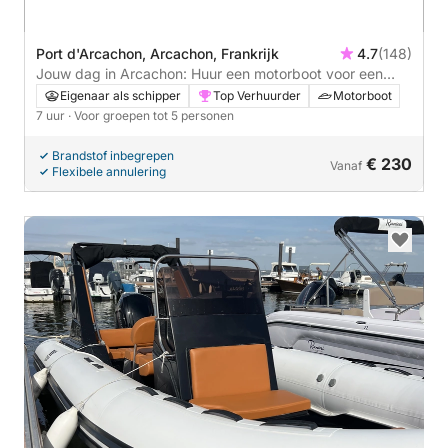
Port d'Arcachon, Arcachon, Frankrijk
4.7
(148)
Jouw dag in Arcachon: Huur een motorboot voor een
boottocht om de baai te ontdekken.
Eigenaar als schipper
Top Verhuurder
Motorboot
7 uur
· Voor groepen tot 5 personen
Brandstof inbegrepen
€ 230
Vanaf
Flexibele annulering