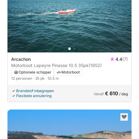
Arcachon
4.4
(7)
Motorboot Lapeyre Pinasse 10.5 35pk
(1952)
Optionele schipper
Motorboot
12 personen
· 35 pk
· 10.5 m
Brandstof inbegrepen
€ 610
Vanaf
/ dag
Flexibele annulering