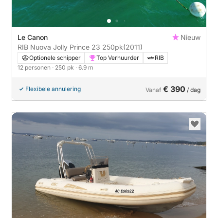
Le Canon
Nieuw
RIB Nuova Jolly Prince 23 250pk
(2011)
Optionele schipper
Top Verhuurder
RIB
12 personen
· 250 pk
· 6.9 m
€ 390
Flexibele annulering
Vanaf
/ dag