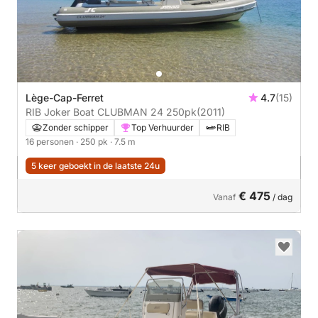
Lège-Cap-Ferret
4.7
(15)
RIB Joker Boat CLUBMAN 24 250pk
(2011)
Zonder schipper
Top Verhuurder
RIB
16 personen
· 250 pk
· 7.5 m
5 keer geboekt in de laatste 24u
€ 475
Vanaf
/ dag