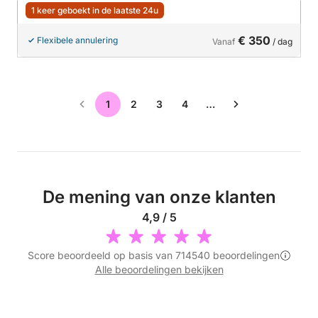
1 keer geboekt in de laatste 24u
€ 350
Flexibele annulering
Vanaf
/ dag
1
2
3
4
…
De mening van onze klanten
4,9 / 5
Score beoordeeld op basis van 714540 beoordelingen
Alle beoordelingen bekijken