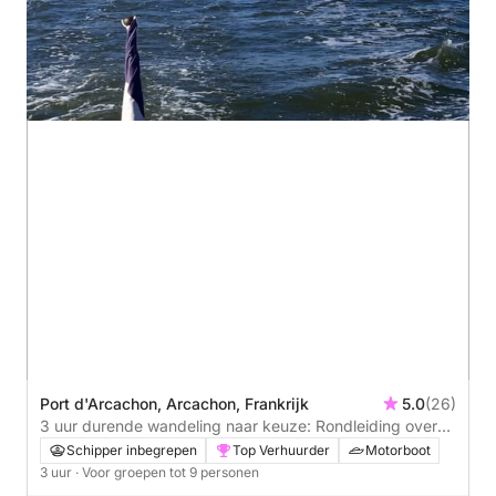
Port d'Arcachon, Arcachon, Frankrijk
5.0
(26)
3 uur durende wandeling naar keuze: Rondleiding over
het Vogeleiland en Cap Ferret of Banc d'Arguin en Dune
Schipper inbegrepen
Top Verhuurder
Motorboot
du Pilat
3 uur
· Voor groepen tot 9 personen