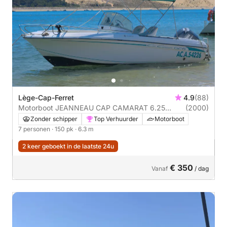
Lège-Cap-Ferret
4.9
(88)
Motorboot JEANNEAU CAP CAMARAT 6.25
(2000)
OPEN 150pk
Zonder schipper
Top Verhuurder
Motorboot
7 personen
· 150 pk
· 6.3 m
2 keer geboekt in de laatste 24u
€ 350
Vanaf
/ dag