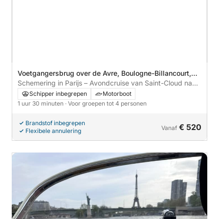
Voetgangersbrug over de Avre, Boulogne-Billancourt,
Frankrijk
Schemering in Parijs – Avondcruise van Saint-Cloud naar
het Louvre
Schipper inbegrepen
Motorboot
1 uur 30 minuten
· Voor groepen tot 4 personen
Brandstof inbegrepen
€ 520
Vanaf
Flexibele annulering