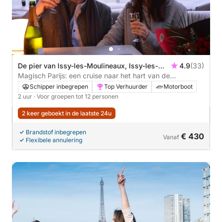
De pier van Issy-les-Moulineaux, Issy-les-
4.9
(33)
Moulineaux, Paris
Magisch Parijs: een cruise naar het hart van de
geschiedenis en iconische monumenten
Schipper inbegrepen
Top Verhuurder
Motorboot
2 uur
· Voor groepen tot 12 personen
2 keer geboekt in de laatste 24u
Brandstof inbegrepen
€ 430
Vanaf
Flexibele annulering