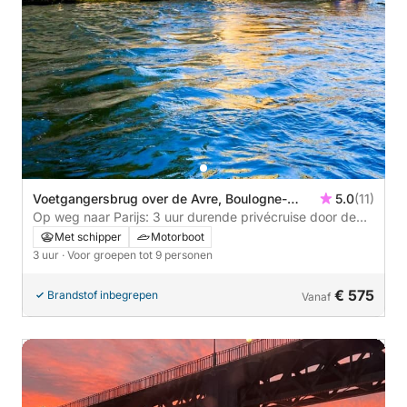
Voetgangersbrug over de Avre, Boulogne-
5.0
(11)
Billancourt, Frankrijk
Op weg naar Parijs: 3 uur durende privécruise door de
Lichtstad
Met schipper
Motorboot
3 uur
· Voor groepen tot 9 personen
€ 575
Brandstof inbegrepen
Vanaf