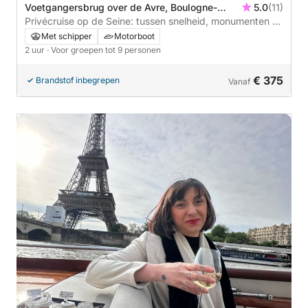
Voetgangersbrug over de Avre, Boulogne-
5.0
(11)
Billancourt, Frankrijk
Privécruise op de Seine: tussen snelheid, monumenten en
ontspanning
Met schipper
Motorboot
2 uur
· Voor groepen tot 9 personen
€ 375
Brandstof inbegrepen
Vanaf