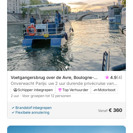
Voetgangersbrug over de Avre, Boulogne-
4.9
(4)
Billancourt, Frankrijk
Onverwacht Parijs: uw 2 uur durende privécruise van
Boulogne naar La Liberté
Schipper inbegrepen
Top Verhuurder
Motorboot
2 uur
· Voor groepen tot 12 personen
Brandstof inbegrepen
€ 360
Vanaf
Flexibele annulering