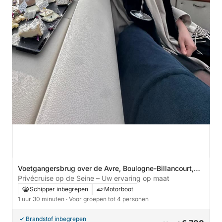
Voetgangersbrug over de Avre, Boulogne-Billancourt,
Frankrijk
Privécruise op de Seine – Uw ervaring op maat
Schipper inbegrepen
Motorboot
1 uur 30 minuten
· Voor groepen tot 4 personen
Brandstof inbegrepen