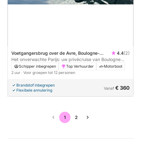
Voetgangersbrug over de Avre, Boulogne-
4.4
(2)
Billancourt, Frankrijk
Het onverwachte Parijs: uw privécruise van Boulogne
naar Liberty
Schipper inbegrepen
Top Verhuurder
Motorboot
2 uur
· Voor groepen tot 12 personen
Brandstof inbegrepen
€ 360
Vanaf
Flexibele annulering
1
2