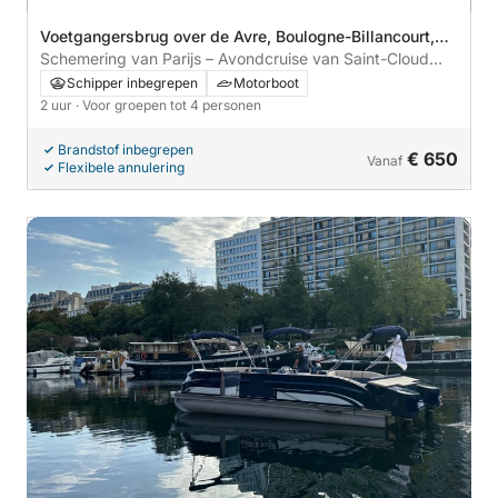
Voetgangersbrug over de Avre, Boulogne-Billancourt,
Frankrijk
Schemering van Parijs – Avondcruise van Saint-Cloud
naar Notre-Dame
Schipper inbegrepen
Motorboot
2 uur
· Voor groepen tot 4 personen
Brandstof inbegrepen
€ 650
Vanaf
Flexibele annulering