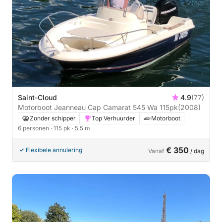
Saint-Cloud
4.9
(77)
Motorboot Jeanneau Cap Camarat 545 Wa 115pk
(2008)
Zonder schipper
Top Verhuurder
Motorboot
6 personen
· 115 pk
· 5.5 m
€ 350
Flexibele annulering
Vanaf
/ dag