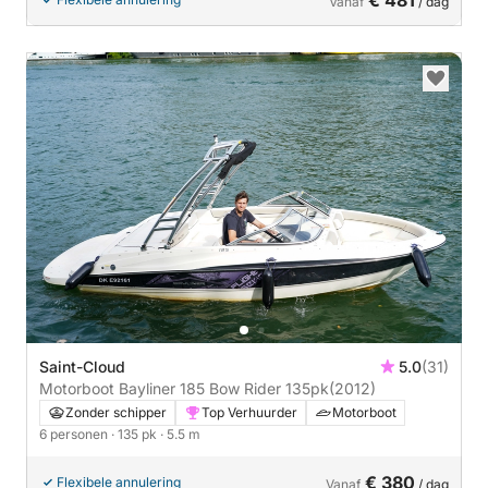
€ 481
Vanaf
/ dag
Saint-Cloud
5.0
(31)
Motorboot Bayliner 185 Bow Rider 135pk
(2012)
Zonder schipper
Top Verhuurder
Motorboot
6 personen
· 135 pk
· 5.5 m
€ 380
Flexibele annulering
Vanaf
/ dag