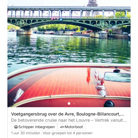
Voetgangersbrug over de Avre, Boulogne-Billancourt,
Frankrijk
De betoverende cruise naar het Louvre – Vertrek vanuit
Saint-Cloud
Schipper inbegrepen
Motorboot
1 uur 30 minuten
· Voor groepen tot 4 personen