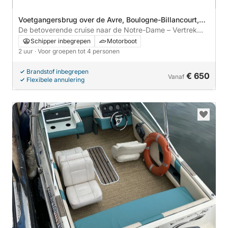
Voetgangersbrug over de Avre, Boulogne-Billancourt,
Frankrijk
De betoverende cruise naar de Notre-Dame – Vertrek
vanuit Saint-Cloud
Schipper inbegrepen
Motorboot
2 uur
· Voor groepen tot 4 personen
Brandstof inbegrepen
€ 650
Vanaf
Flexibele annulering