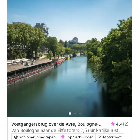
Voetgangersbrug over de Avre, Boulogne-
4.4
(2)
Billancourt, Frankrijk
Van Boulogne naar de Eiffeltoren: 2,5 uur Parijse rust.
Schipper inbegrepen
Top Verhuurder
Motorboot