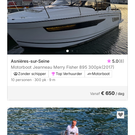
Asnières-sur-Seine
5.0
(8)
Motorboot Jeanneau Merry Fisher 895 300pk
(2017)
Zonder schipper
Top Verhuurder
Motorboot
10 personen
· 300 pk
· 9 m
€ 650
Vanaf
/ dag