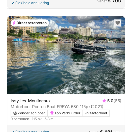
€ 700
Vanaf
Flexibele annulering
Direct reserveren
Issy-les-Moulineaux
5.0
(85)
Motorboot Ponton Boat FREYA 580 115pk
(2021)
Zonder schipper
Top Verhuurder
Motorboot
9 personen
· 115 pk
· 5.8 m
Flexibele annulering