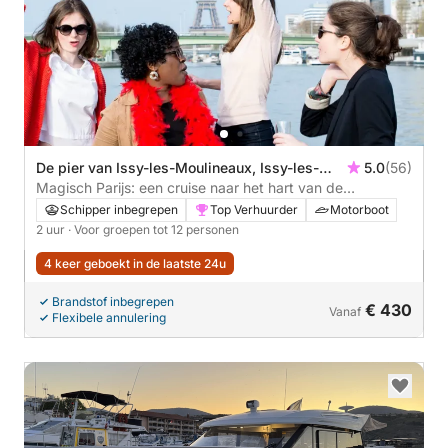
De pier van Issy-les-Moulineaux, Issy-les-
5.0
(56)
Moulineaux, Paris
Magisch Parijs: een cruise naar het hart van de
geschiedenis en iconische monumenten
Schipper inbegrepen
Top Verhuurder
Motorboot
2 uur
· Voor groepen tot 12 personen
4 keer geboekt in de laatste 24u
Brandstof inbegrepen
€ 430
Vanaf
Flexibele annulering