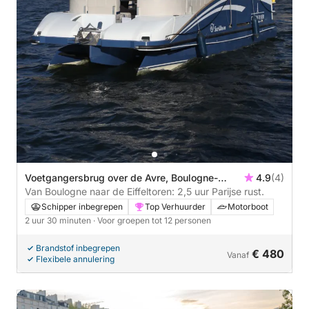
Voetgangersbrug over de Avre, Boulogne-
4.9
(4)
Billancourt, Frankrijk
Van Boulogne naar de Eiffeltoren: 2,5 uur Parijse rust.
Schipper inbegrepen
Top Verhuurder
Motorboot
2 uur 30 minuten
· Voor groepen tot 12 personen
Brandstof inbegrepen
€ 480
Vanaf
Flexibele annulering