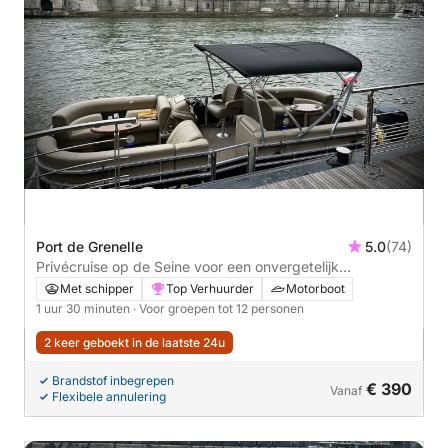
Port de Grenelle
5.0
(74)
Privécruise op de Seine voor een onvergetelijk
vrijgezellenfeest! - 1u30
Met schipper
Top Verhuurder
Motorboot
1 uur 30 minuten
· Voor groepen tot 12 personen
2 keer geboekt in de laatste 24u
Brandstof inbegrepen
€ 390
Vanaf
Flexibele annulering