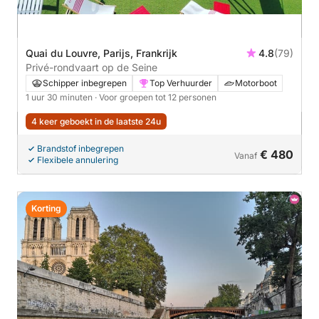
Quai du Louvre, Parijs, Frankrijk
4.8
(79)
Privé-rondvaart op de Seine
Schipper inbegrepen
Top Verhuurder
Motorboot
1 uur 30 minuten
· Voor groepen tot 12 personen
4 keer geboekt in de laatste 24u
Brandstof inbegrepen
€ 480
Vanaf
Flexibele annulering
Korting