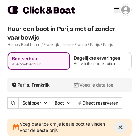
Huur een boot in Parijs met of zonder
vaarbewijs
Home
/
Boot huren
/
Frankrijk
/
Île-de-France
/
Parijs
/
Parijs
Dagelijkse ervaringen
Bootverhuur
Activiteiten met kapitein
Alle bootverhuur
Parijs, Frankrijk
Voeg je data toe
Schipper
Boot
Direct reserveren
Voeg data toe om je ideale boot te vinden
voor de beste prijs