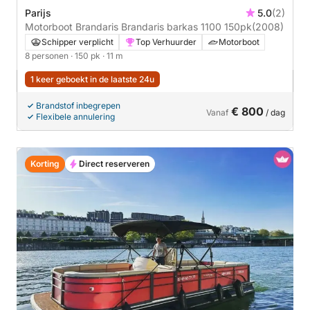
Parijs
5.0
(2)
Motorboot Brandaris Brandaris barkas 1100 150pk
(2008)
Schipper verplicht
Top Verhuurder
Motorboot
8 personen
· 150 pk
· 11 m
1 keer geboekt in de laatste 24u
Brandstof inbegrepen
€ 800
Vanaf
/ dag
Flexibele annulering
Korting
Direct reserveren