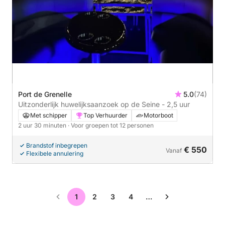
Port de Grenelle
5.0
(74)
Uitzonderlijk huwelijksaanzoek op de Seine - 2,5 uur
Met schipper
Top Verhuurder
Motorboot
2 uur 30 minuten
· Voor groepen tot 12 personen
Brandstof inbegrepen
€ 550
Vanaf
Flexibele annulering
1
2
3
4
…