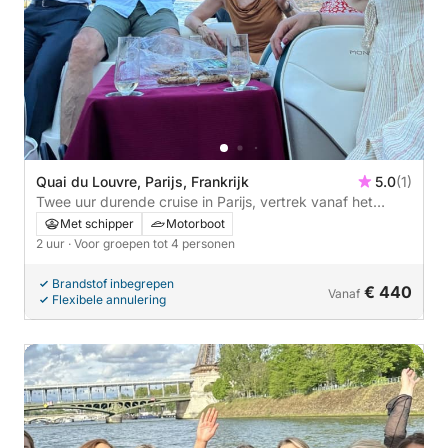
Quai du Louvre, Parijs, Frankrijk
5.0
(1)
Twee uur durende cruise in Parijs, vertrek vanaf het
stadhuis.
Met schipper
Motorboot
2 uur
· Voor groepen tot 4 personen
Brandstof inbegrepen
€ 440
Vanaf
Flexibele annulering