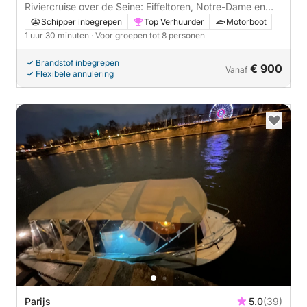
Riviercruise over de Seine: Eiffeltoren, Notre-Dame en
monumenten van Parijs
Schipper inbegrepen
Top Verhuurder
Motorboot
1 uur 30 minuten
· Voor groepen tot 8 personen
Brandstof inbegrepen
€ 900
Vanaf
Flexibele annulering
Parijs
5.0
(39)