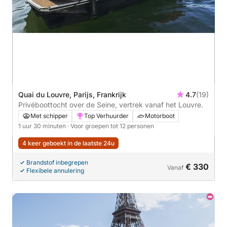
Quai du Louvre, Parijs, Frankrijk
4.7
(19)
Privéboottocht over de Seine, vertrek vanaf het Louvre.
Met schipper
Top Verhuurder
Motorboot
1 uur 30 minuten
· Voor groepen tot 12 personen
4 keer geboekt in de laatste 24u
Brandstof inbegrepen
€ 330
Vanaf
Flexibele annulering