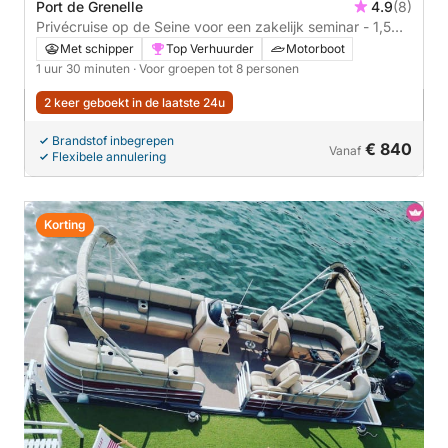
Port de Grenelle
4.9
(8)
Privécruise op de Seine voor een zakelijk seminar - 1,5
uur
Met schipper
Top Verhuurder
Motorboot
1 uur 30 minuten
· Voor groepen tot 8 personen
2 keer geboekt in de laatste 24u
Brandstof inbegrepen
€ 840
Vanaf
Flexibele annulering
Korting