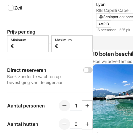
Lyon
Zeil
RIB Capelli Capell
225pk
Schipper optione
RIB
16 personen
· 225 pk
·
Prijs per dag
Minimum
Maximum
-
€
€
10 boten besch
Hoe wij advertentie
Direct reserveren
Boek zonder te wachten op
bevestiging van de eigenaar
Aantal personen
Aantal hutten