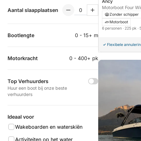
Ancy
Motorboot Four Wi
Aantal slaapplaatsen
Zonder schipper
Motorboot
6 personen
· 225 pk
· 
Bootlengte
0 - 15+ m
Flexibele annuleri
Motorkracht
0 - 400+ pk
Top Verhuurders
Huur een boot bij onze beste
verhuurders
Ideaal voor
Wakeboarden en waterskiën
Activiteiten op het water