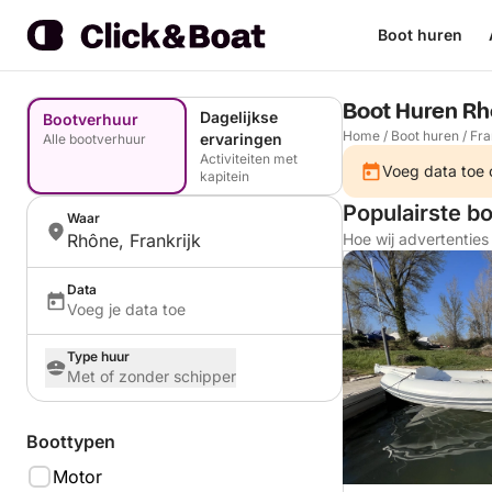
Boot huren
Boot Huren R
Dagelijkse
Bootverhuur
Home
/
Boot huren
/
Fra
ervaringen
Alle bootverhuur
Activiteiten met
Voeg data toe o
kapitein
Populairste b
Waar
Rhône, Frankrijk
Hoe wij advertentie
Data
Voeg je data toe
Type huur
Met of zonder schipper
Boottypen
Motor