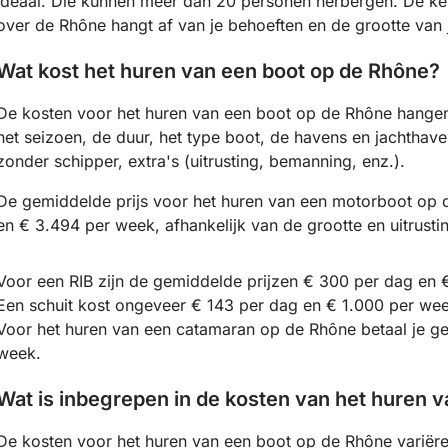
ideaal. Die kunnen meer dan 20 personen herbergen. De keu
over de Rhône hangt af van je behoeften en de grootte van 
Wat kost het huren van een boot op de Rhône?
De kosten voor het huren van een boot op de Rhône hangen 
het seizoen, de duur, het type boot, de havens en jachthave
zonder schipper, extra's (uitrusting, bemanning, enz.).
De gemiddelde prijs voor het huren van een motorboot op 
en € 3.494 per week, afhankelijk van de grootte en uitrusti
Voor een RIB zijn de gemiddelde prijzen € 300 per dag en 
Een schuit kost ongeveer € 143 per dag en € 1.000 per we
Voor het huren van een catamaran op de Rhône betaal je g
week.
Wat is inbegrepen in de kosten van het huren 
De kosten voor het huren van een boot op de Rhône variëre