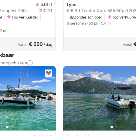
5.0
(7)
Lyon
i Tempest 700
(2022)
RIB 3d Tender Xpro 535 60pk
(202
el
Top Verhuurder
Zonder schipper
Top Verhuurd
6 personen
· 60 pk
· 5.4 m
 7 m
€ 550
Vanaf
/ dag
Vanaf
ikbaar
s rangschikken