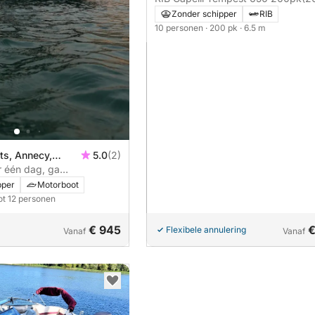
Zonder schipper
RIB
10 personen
· 200 pk
· 6.5 m
ts, Annecy,
5.0
(2)
r één dag, ga
erken het meer van
pper
Motorboot
ot 12 personen
€ 945
€
Flexibele annulering
Vanaf
Vanaf