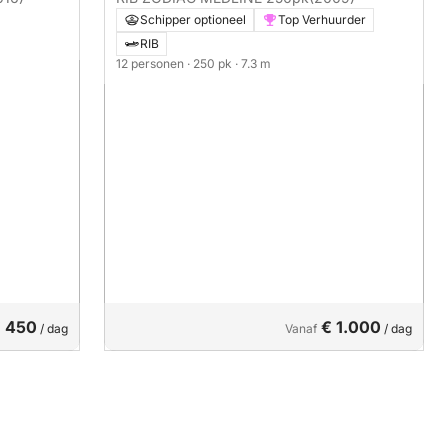
Schipper optioneel
Top Verhuurder
RIB
12 personen
· 250 pk
· 7.3 m
 450
€ 1.000
/ dag
Vanaf
/ dag