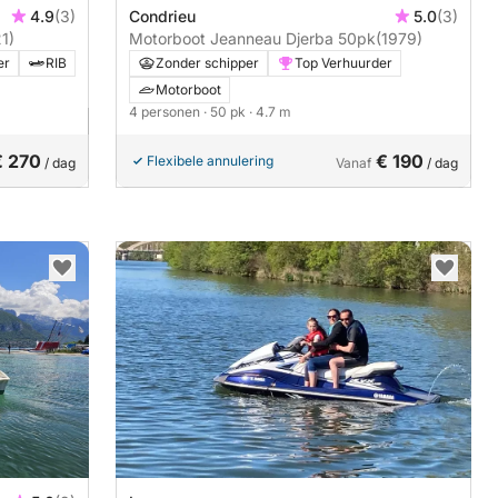
4.9
(3)
Condrieu
5.0
(3)
1)
Motorboot Jeanneau Djerba 50pk
(1979)
er
RIB
Zonder schipper
Top Verhuurder
Motorboot
4 personen
· 50 pk
· 4.7 m
€ 270
€ 190
Flexibele annulering
/ dag
Vanaf
/ dag