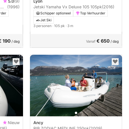
5.0
(9)
Lyon
(1996)
Jetski Yamaha Vx Deluxe 105 105pk
(2016)
rder
Schipper optioneel
Top Verhuurder
Jet Ski
3 personen
· 105 pk
· 3 m
€ 190
€ 650
/ dag
Vanaf
/ dag
Nieuw
Ancy
016)
RIB ZODIAC MEDLINE 250pk
(2009)