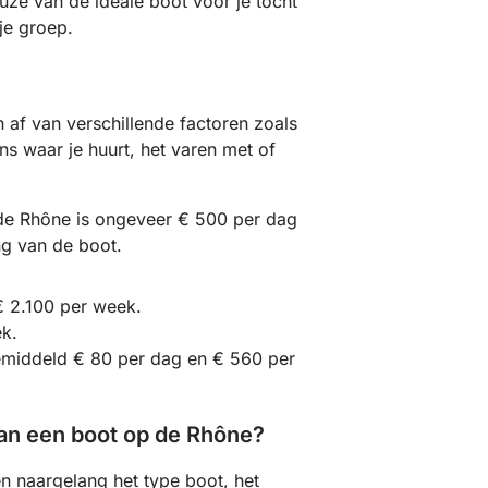
ze van de ideale boot voor je tocht
je groep.
af van verschillende factoren zoals
ns waar je huurt, het varen met of
de Rhône is ongeveer € 500 per dag
ng van de boot.
€ 2.100 per week.
ek.
emiddeld € 80 per dag en € 560 per
van een boot op de Rhône?
n naargelang het type boot, het