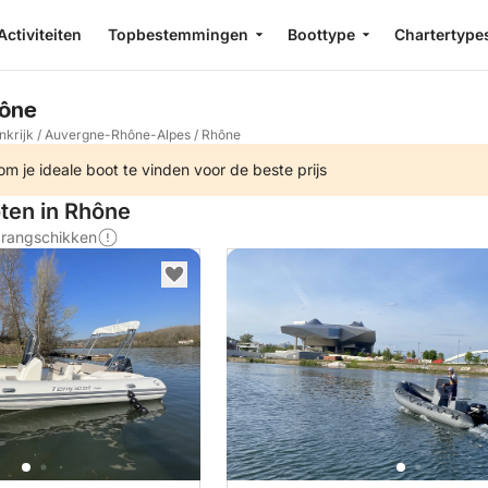
Activiteiten
Topbestemmingen
Boottype
Chartertype
hône
nkrijk
/
Auvergne-Rhône-Alpes
/
Rhône
m je ideale boot te vinden voor de beste prijs
oten in Rhône
s rangschikken