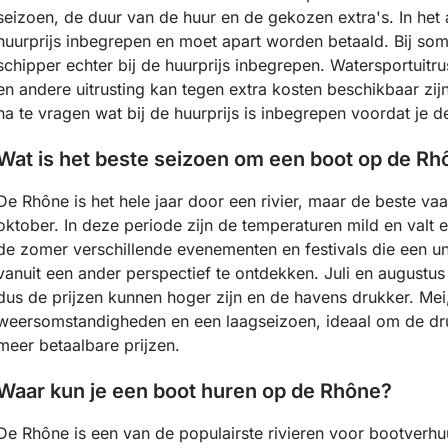
seizoen, de duur van de huur en de gekozen extra's. In het 
huurprijs inbegrepen en moet apart worden betaald. Bij so
schipper echter bij de huurprijs inbegrepen. Watersportuitru
en andere uitrusting kan tegen extra kosten beschikbaar zijn
na te vragen wat bij de huurprijs is inbegrepen voordat je d
Wat is het beste seizoen om een boot op de Rh
De Rhône is het hele jaar door een rivier, maar de beste va
oktober. In deze periode zijn de temperaturen mild en valt 
de zomer verschillende evenementen en festivals die een u
vanuit een ander perspectief te ontdekken. Juli en august
dus de prijzen kunnen hoger zijn en de havens drukker. Me
weersomstandigheden en een laagseizoen, ideaal om de dru
meer betaalbare prijzen.
Waar kun je een boot huren op de Rhône?
De Rhône is een van de populairste rivieren voor bootverhuu