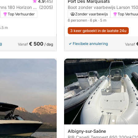
4.9
(45)
Port Des Marquisats
nns 180 Horizon V6
(2005)
Boot zonder vaarbewijs Larson 150
225ch avec grand taud 225pk
6pk
Top Verhuurder
Zonder vaarbewijs
Top Verhuu
6 personen
· 6 pk
· 5 m
5.5 m
3 keer geboekt in de laatste 24u
€ 500
ng
Flexibele annulering
Vanaf
/ dag
Vanaf
Albigny-sur-Saône
RIB Capelli Tempest 650 200pk
(2