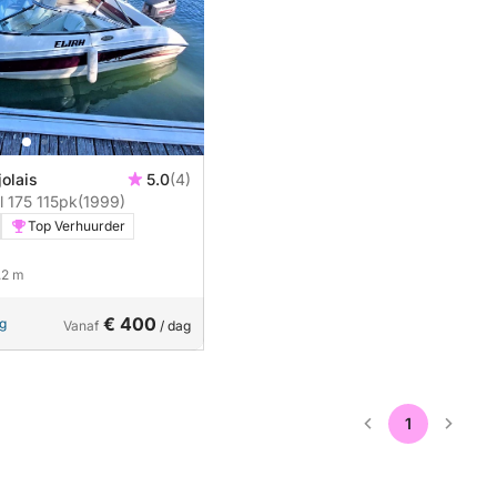
jolais
5.0
(4)
Motorboot Seaswirl 175 115pk
(1999)
Top Verhuurder
5.2 m
€ 400
ng
Vanaf
/ dag
1