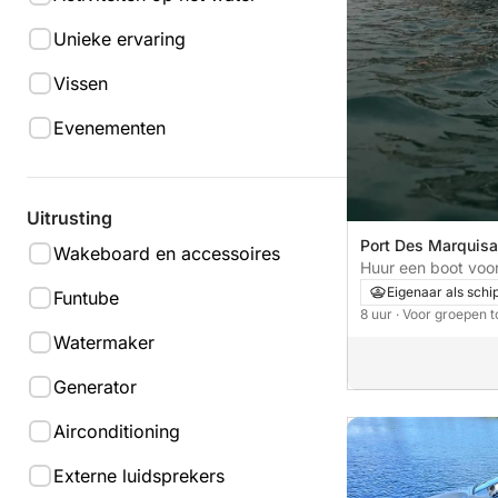
Unieke ervaring
Vissen
Evenementen
Uitrusting
Port Des Marquisa
Wakeboard en accessoires
Frankrijk
Huur een boot voo
wakeboarden en v
Eigenaar als schi
Funtube
Annecy.
8 uur
· Voor groepen t
Watermaker
Generator
Airconditioning
Externe luidsprekers