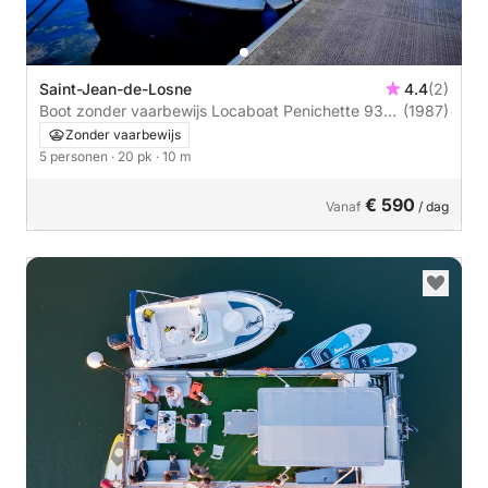
Saint-Jean-de-Losne
4.4
(2)
Boot zonder vaarbewijs Locaboat Penichette 930
(1987)
20pk
Zonder vaarbewijs
5 personen
· 20 pk
· 10 m
€ 590
Vanaf
/ dag