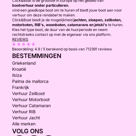
Click&Boat is de grootste in Europa op het gebied van
bootverhuur onder particulieren.
vind een goedkope boot om te huren of biedt jouw boot aan voor
verhuur om deze rendabel te maken.
Click&Boat biedt je de mogelijkheid
jachten, sloepen, zeilboten,
motorboten, RIB's, woonboten, catamarans en jetski's
te huren.
Kies het type boot, de duur van de huurperiode en neem
rechtstreeks contact op met de eigenaar via ons platform.
REVIEWS
Beoordeling:
4.9 / 5
berekend op basis van 712391 reviews
BESTEMMINGEN
Griekenland
Kroatië
Ibiza
Palma de mallorca
Frankrijk
Verhuur Zeilboot
Verhuur Motorboot
Verhuur Catamaran
Verhuur RIB
Verhuur Jacht
Alle merken
VOLG ONS