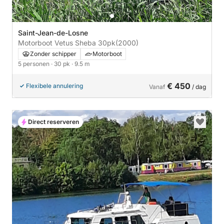
Saint-Jean-de-Losne
Motorboot Vetus Sheba 30pk
(2000)
Zonder schipper
Motorboot
5 personen
· 30 pk
· 9.5 m
€ 450
Flexibele annulering
Vanaf
/ dag
Direct reserveren