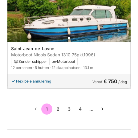
Saint-Jean-de-Losne
Motorboot Nicols Sedan 1310 75pk
(1996)
Zonder schipper
Motorboot
12 personen
· 5 hutten
· 12 slaapplaatsen
· 13.1 m
€ 750
Flexibele annulering
Vanaf
/ dag
1
2
3
4
…