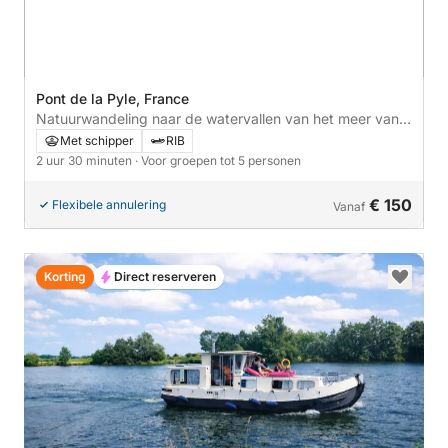
Pont de la Pyle, France
Natuurwandeling naar de watervallen van het meer van
Vouglans: zwemmen en aperitief!
Met schipper
RIB
2 uur 30 minuten
· Voor groepen tot 5 personen
€ 150
Flexibele annulering
Vanaf
Korting
Direct reserveren