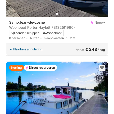
Saint-Jean-de-Losne
Nieuw
Woonboot Porter Haylett FB1325
(1990)
Zonder schipper
Woonboot
8 personen
· 3 hutten
· 8 slaapplaatsen
· 13.2 m
€ 243
Flexibele annulering
Vanaf
/ dag
Korting
Direct reserveren