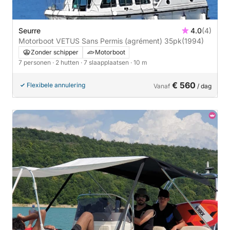
Seurre
4.0
(4)
Motorboot VETUS Sans Permis (agrément) 35pk
(1994)
Zonder schipper
Motorboot
7 personen
· 2 hutten
· 7 slaapplaatsen
· 10 m
€ 560
Flexibele annulering
Vanaf
/ dag