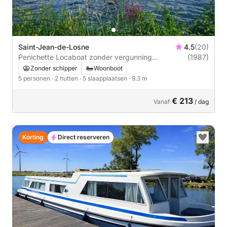
Saint-Jean-de-Losne
4.5
(20)
Penichette Locaboat zonder vergunning
(1987)
Bourgondië
Zonder schipper
Woonboot
5 personen
· 2 hutten
· 5 slaapplaatsen
· 9.3 m
€ 213
Vanaf
/ dag
Korting
Direct reserveren