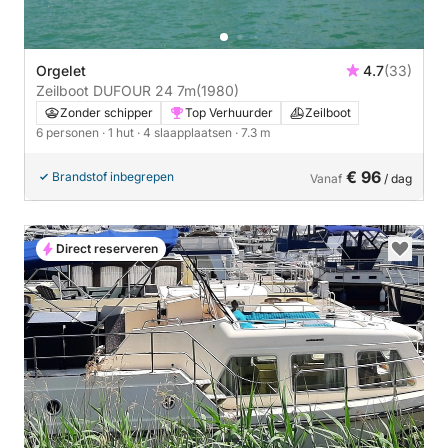
Orgelet
4.7
(33)
Zeilboot DUFOUR 24 7m
(1980)
Zonder schipper
Top Verhuurder
Zeilboot
6 personen
· 1 hut
· 4 slaapplaatsen
· 7.3 m
€ 96
Brandstof inbegrepen
Vanaf
/ dag
Direct reserveren