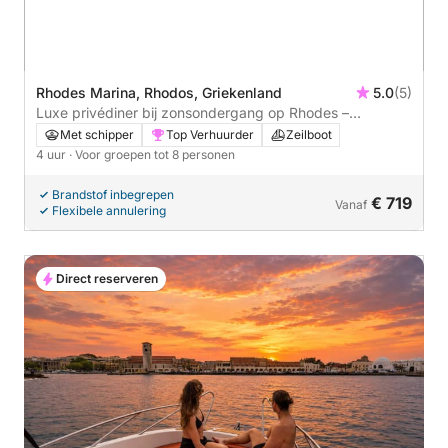
Rhodes Marina, Rhodos, Griekenland
5.0
(5)
Luxe privédiner bij zonsondergang op Rhodes –
Mediterraans-Aziatische zeevruchtenhotpot
Met schipper
Top Verhuurder
Zeilboot
4 uur
· Voor groepen tot 8 personen
Brandstof inbegrepen
€ 719
Vanaf
Flexibele annulering
Direct reserveren