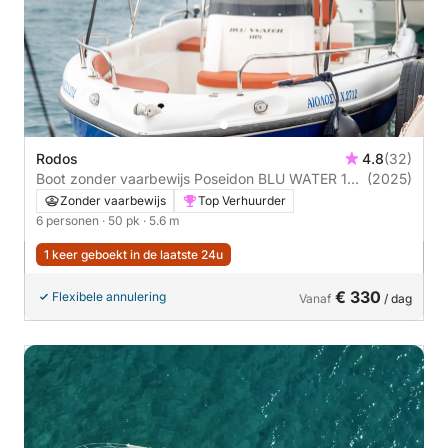
Rodos
4.8
(32)
Boot zonder vaarbewijs Poseidon BLU WATER 185
(2025)
50pk
Zonder vaarbewijs
Top Verhuurder
6 personen
· 50 pk
· 5.6 m
1 keer geboekt in de laatste 24u
€ 330
Flexibele annulering
Vanaf
/ dag