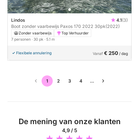
Lindos
4.1
(3)
Boot zonder vaarbewijs Paxos 170 2022 30pk
(2022)
Zonder vaarbewijs
Top Verhuurder
7 personen
· 30 pk
· 5.1 m
€ 250
Flexibele annulering
Vanaf
/ dag
1
2
3
4
…
De mening van onze klanten
4,9 / 5