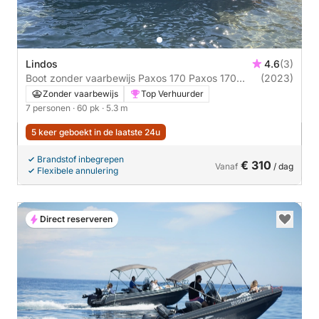
Lindos
4.6
(3)
Boot zonder vaarbewijs Paxos 170 Paxos 170
(2023)
60pk
Zonder vaarbewijs
Top Verhuurder
7 personen
· 60 pk
· 5.3 m
5 keer geboekt in de laatste 24u
Brandstof inbegrepen
€ 310
Vanaf
/ dag
Flexibele annulering
Direct reserveren