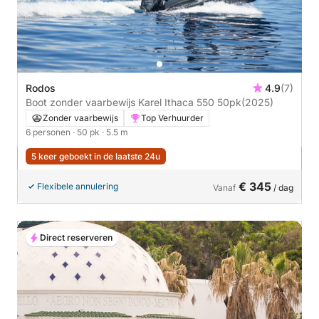
Rodos
4.9
(7)
Boot zonder vaarbewijs Karel Ithaca 550 50pk
(2025)
Zonder vaarbewijs
Top Verhuurder
6 personen
· 50 pk
· 5.5 m
5 keer geboekt in de laatste 24u
€ 345
Flexibele annulering
Vanaf
/ dag
Direct reserveren