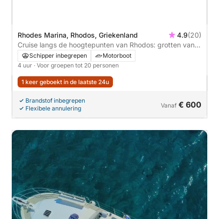
Rhodes Marina, Rhodos, Griekenland
4.9
(20)
Cruise langs de hoogtepunten van Rhodos: grotten van
Kalithea, Oasis Bay en Kalami Beach – 4 uur durend
Schipper inbegrepen
Motorboot
avontuur
4 uur
· Voor groepen tot 20 personen
1 keer geboekt in de laatste 24u
Brandstof inbegrepen
€ 600
Vanaf
Flexibele annulering