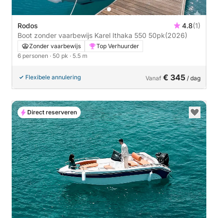
Rodos
4.8
(1)
Boot zonder vaarbewijs Karel Ithaka 550 50pk
(2026)
Zonder vaarbewijs
Top Verhuurder
6 personen
· 50 pk
· 5.5 m
€ 345
Flexibele annulering
Vanaf
/ dag
Direct reserveren