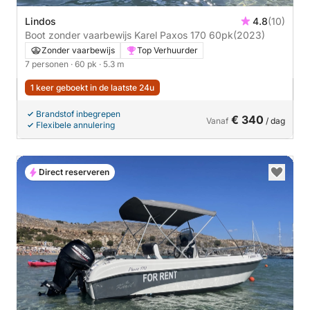
Lindos
4.8
(10)
Boot zonder vaarbewijs Karel Paxos 170 60pk
(2023)
Zonder vaarbewijs
Top Verhuurder
7 personen
· 60 pk
· 5.3 m
1 keer geboekt in de laatste 24u
Brandstof inbegrepen
€ 340
Vanaf
/ dag
Flexibele annulering
Direct reserveren