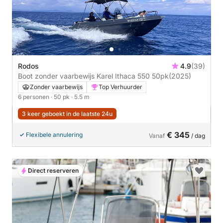
Rodos
4.9
(39)
Boot zonder vaarbewijs Karel Ithaca 550 50pk
(2025)
Zonder vaarbewijs
Top Verhuurder
6 personen
· 50 pk
· 5.5 m
3 keer geboekt in de laatste 24u
€ 345
Flexibele annulering
Vanaf
/ dag
Direct reserveren