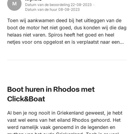
M
Datum van de beoordeling 22-08-2023 ·
Datum van de huur 08-08-2023
Toen wij aankwamen deed bij het uitleggen van de
boot de motor het niet goed, dus konden wij die dag
helaas niet varen. Spiros heeft het goed en heel
netjes voor ons opgelost en is verplaatst naar een
andere dag. Goeie communicatie! Wij hebben een
top dag gehad op een mooie boot, in een mooie
omgeving, zeker aan te raden!
Boot huren in Rhodos met
Click&Boat
Al ben je nog nooit in Griekenland geweest, je hebt
vast wel eens van het eiland Rhodos gehoord. Het
werd namelijk vaak genoemd in de legenden en