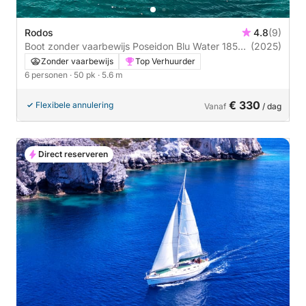
Rodos
4.8
(9)
Boot zonder vaarbewijs Poseidon Blu Water 185
(2025)
50pk
Zonder vaarbewijs
Top Verhuurder
6 personen
· 50 pk
· 5.6 m
€ 330
Flexibele annulering
Vanaf
/ dag
Direct reserveren