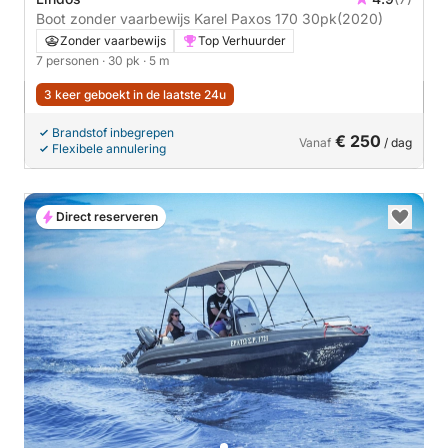
Boot zonder vaarbewijs Karel Paxos 170 30pk
(2020)
Zonder vaarbewijs
Top Verhuurder
7 personen
· 30 pk
· 5 m
3 keer geboekt in de laatste 24u
Brandstof inbegrepen
€ 250
Vanaf
/ dag
Flexibele annulering
Direct reserveren