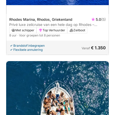
Rhodes Marina, Rhodos, Griekenland
5.0
(5)
Privé luxe zeilcruise van een hele dag op Rhodes –
gastronomische mediterrane en Aziatische lunch & luxe
Met schipper
Top Verhuurder
Zeilboot
diner, cocktails & champagne
8 uur
· Voor groepen tot 8 personen
Brandstof inbegrepen
€ 1.350
Vanaf
Flexibele annulering