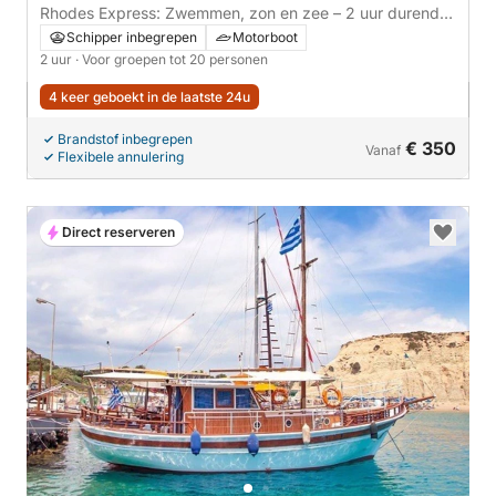
Rhodes Express: Zwemmen, zon en zee – 2 uur durende
ontsnapping
Schipper inbegrepen
Motorboot
2 uur
· Voor groepen tot 20 personen
4 keer geboekt in de laatste 24u
Brandstof inbegrepen
€ 350
Vanaf
Flexibele annulering
Direct reserveren