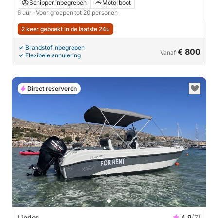
– Kalami Beach (6 uur avontuur)
Schipper inbegrepen
Motorboot
6 uur
· Voor groepen tot 20 personen
2 keer geboekt in de laatste 24u
Brandstof inbegrepen
€ 800
Vanaf
Flexibele annulering
Direct reserveren
Lindos
4.9
(7)