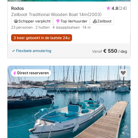
Rodos
4.8
(24)
Zeilboot Traditional Wooden Boat 14m
(2003)
Schipper verplicht
Top Verhuurder
Zeilboot
23 personen
· 2 hutten
· 4 slaapplaatsen
· 14 m
3 keer geboekt in de laatste 24u
€ 550
Flexibele annulering
Vanaf
/ dag
Direct reserveren