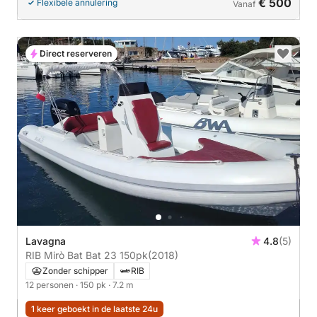
€ 500
Flexibele annulering
Vanaf
Direct reserveren
Lavagna
4.8
(5)
RIB Mirò Bat Bat 23 150pk
(2018)
Zonder schipper
RIB
12 personen
· 150 pk
· 7.2 m
1 keer geboekt in de laatste 24u