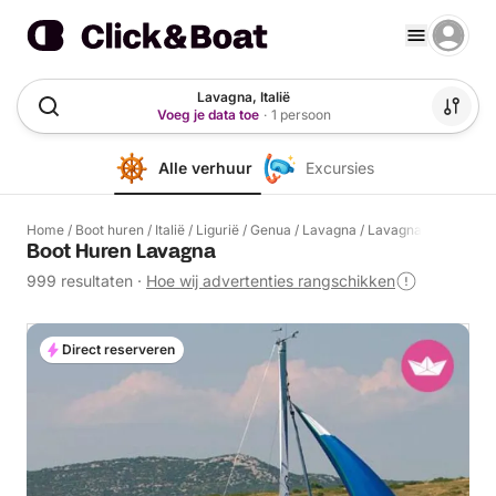
Lavagna, Italië
Voeg je data toe
·
1 persoon
Alle verhuur
Excursies
Home
/
Boot huren
/
Italië
/
Ligurië
/
Genua
/
Lavagna
/
Lavagna
Boot Huren Lavagna
999 resultaten
·
Hoe wij advertenties rangschikken
Direct reserveren