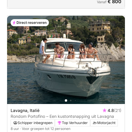
€ 800
Vanaf
Direct reserveren
Lavagna, Italië
4.8
(21)
Rondom Portofino – Een kustontsnapping uit Lavagna
Schipper inbegrepen
Top Verhuurder
Motorjacht
8 uur
· Voor groepen tot 12 personen