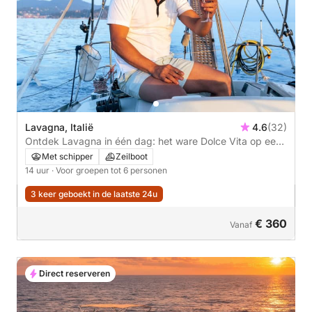
Lavagna, Italië
4.6
(32)
Ontdek Lavagna in één dag: het ware Dolce Vita op een
zeilboot.
Met schipper
Zeilboot
14 uur
· Voor groepen tot 6 personen
3 keer geboekt in de laatste 24u
€ 360
Vanaf
Direct reserveren