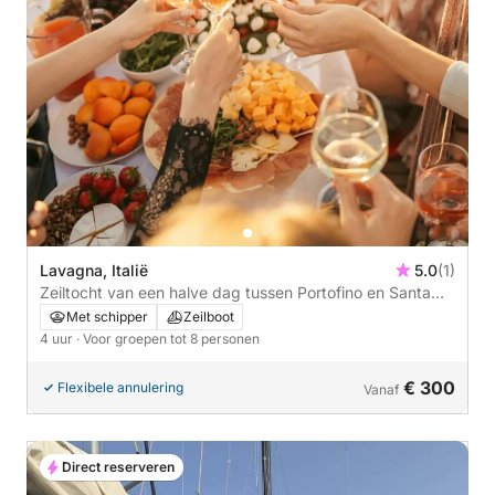
Lavagna, Italië
5.0
(1)
Zeiltocht van een halve dag tussen Portofino en Santa
Margherita met aperitief en wijnproeverij.
Met schipper
Zeilboot
4 uur
· Voor groepen tot 8 personen
€ 300
Flexibele annulering
Vanaf
Direct reserveren