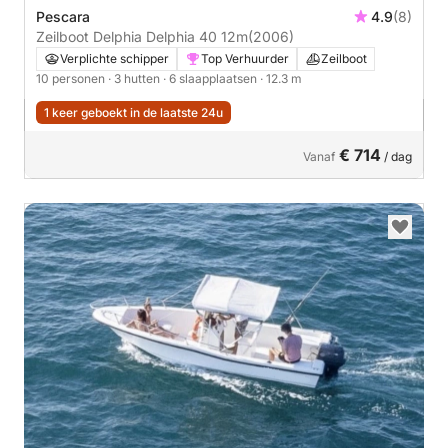
Pescara
4.9
(8)
Zeilboot Delphia Delphia 40 12m
(2006)
Verplichte schipper
Top Verhuurder
Zeilboot
10 personen
· 3 hutten
· 6 slaapplaatsen
· 12.3 m
1 keer geboekt in de laatste 24u
€ 714
Vanaf
/ dag