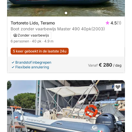
Tortoreto Lido, Teramo
4.5
(1)
Boot zonder vaarbewijs Master 490 40pk
(2003)
Zonder vaarbewijs
6 personen
· 40 pk
· 4.9 m
5 keer geboekt in de laatste 24u
Brandstof inbegrepen
€ 280
Vanaf
/ dag
Flexibele annulering