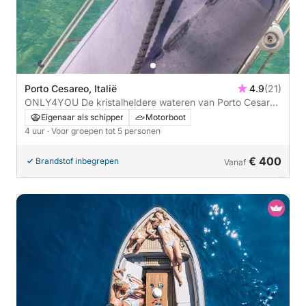
Porto Cesareo, Italië
4.9
(21)
ONLY4YOU De kristalheldere wateren van Porto Cesareo
per boot: 4 uur inclusief aperitief
Eigenaar als schipper
Motorboot
4 uur
· Voor groepen tot 5 personen
€ 400
Brandstof inbegrepen
Vanaf