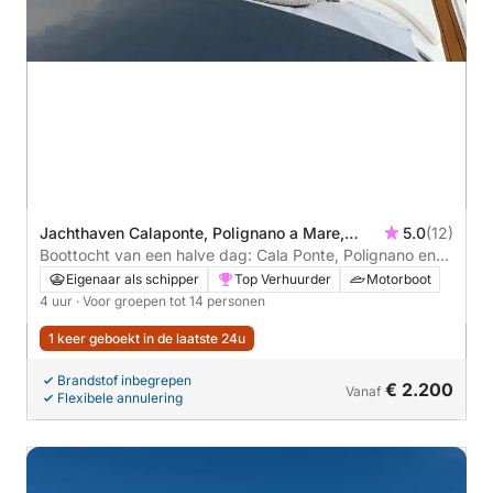
Jachthaven Calaponte, Polignano a Mare,
5.0
(12)
Italië
Boottocht van een halve dag: Cala Ponte, Polignano en
Monopoli verkennen
Eigenaar als schipper
Top Verhuurder
Motorboot
4 uur
· Voor groepen tot 14 personen
1 keer geboekt in de laatste 24u
Brandstof inbegrepen
€ 2.200
Vanaf
Flexibele annulering