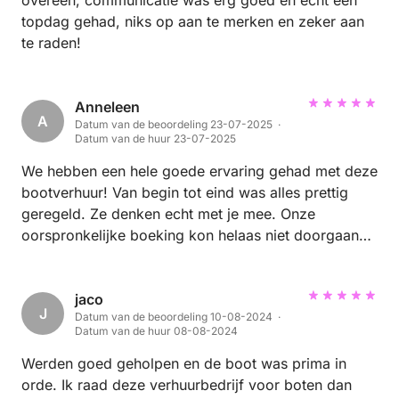
topdag gehad, niks op aan te merken en zeker aan
te raden!
Anneleen
A
Datum van de beoordeling 23-07-2025 ·
Datum van de huur 23-07-2025
We hebben een hele goede ervaring gehad met deze
bootverhuur! Van begin tot eind was alles prettig
geregeld. Ze denken echt met je mee. Onze
oorspronkelijke boeking kon helaas niet doorgaan
door de weersomstandigheden en we zouden dan
het geld terugkrijgen. Toen we vroegen of we het
naar de volgende dag konden verschuiven, was dat
jaco
J
Datum van de beoordeling 10-08-2024 ·
geen enkel probleem. De communicatie verliep heel
Datum van de huur 08-08-2024
soepel, snel, duidelijk en vriendelijk. We kregen een
heldere uitleg over alles. Uiteindelijk zijn we door
Werden goed geholpen en de boot was prima in
persoonlijke omstandigheden een paar uur eerder
orde. Ik raad deze verhuurbedrijf voor boten dan