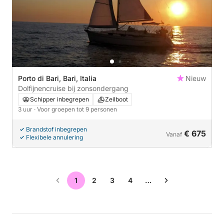
Porto di Bari, Bari, Italia
Nieuw
Dolfijnencruise bij zonsondergang
Schipper inbegrepen
Zeilboot
3 uur
· Voor groepen tot 9 personen
Brandstof inbegrepen
€ 675
Vanaf
Flexibele annulering
1
2
3
4
…