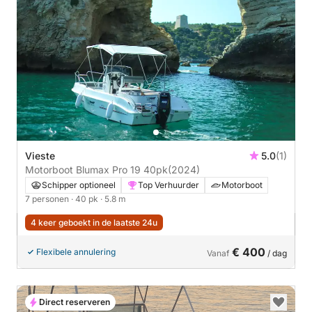
Vieste
5.0
(1)
Motorboot Blumax Pro 19 40pk
(2024)
Schipper optioneel
Top Verhuurder
Motorboot
7 personen
· 40 pk
· 5.8 m
4 keer geboekt in de laatste 24u
€ 400
Flexibele annulering
Vanaf
/ dag
Direct reserveren