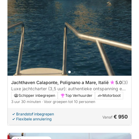
Jachthaven Calaponte, Polignano a Mare, Italië
5.0
(3)
Luxe jachtcharter (3,5 uur): authentieke ontspanning en
de stijl van Puglia
Schipper inbegrepen
Top Verhuurder
Motorboot
3 uur 30 minuten
· Voor groepen tot 10 personen
Brandstof inbegrepen
€ 950
Vanaf
Flexibele annulering