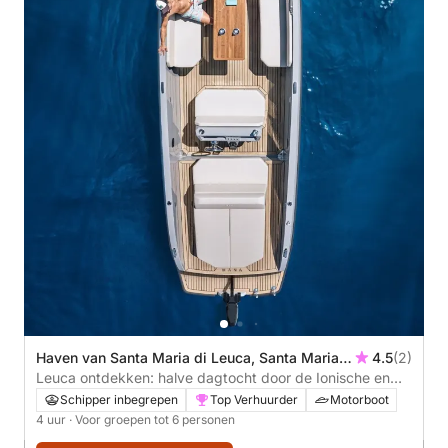
Haven van Santa Maria di Leuca, Santa Maria
4.5
(2)
di Leuca, Lecce, Italië
Leuca ontdekken: halve dagtocht door de Ionische en
Adriatische Zee aan boord van de Meraviglia
Schipper inbegrepen
Top Verhuurder
Motorboot
4 uur
· Voor groepen tot 6 personen