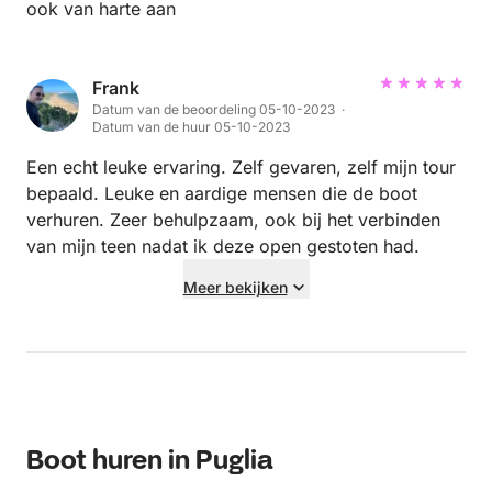
teruggekomen dan afgesproken, maar ook dat was
ook van harte aan
geen probleem voor hen. Kortom: super service,
betrouwbaar en klantgericht. Zeker een aanrader!
Frank
Datum van de beoordeling 05-10-2023 ·
Datum van de huur 05-10-2023
Een echt leuke ervaring. Zelf gevaren, zelf mijn tour
bepaald. Leuke en aardige mensen die de boot
verhuren. Zeer behulpzaam, ook bij het verbinden
van mijn teen nadat ik deze open gestoten had.
Meer bekijken
Boot huren in Puglia