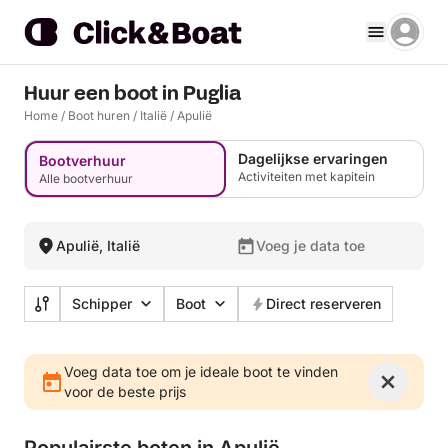
Huur een boot in Puglia
Home
/
Boot huren
/
Italië
/
Apulië
Dagelijkse ervaringen
Bootverhuur
Activiteiten met kapitein
Alle bootverhuur
Apulië, Italië
Voeg je data toe
Schipper
Boot
Direct reserveren
Voeg data toe om je ideale boot te vinden
voor de beste prijs