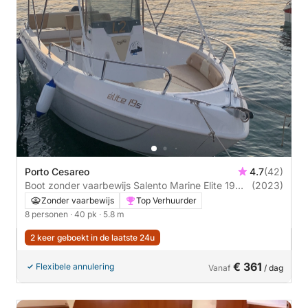
Porto Cesareo
4.7
(42)
Boot zonder vaarbewijs Salento Marine Elite 19
(2023)
40pk
Zonder vaarbewijs
Top Verhuurder
8 personen
· 40 pk
· 5.8 m
2 keer geboekt in de laatste 24u
€ 361
Flexibele annulering
Vanaf
/ dag