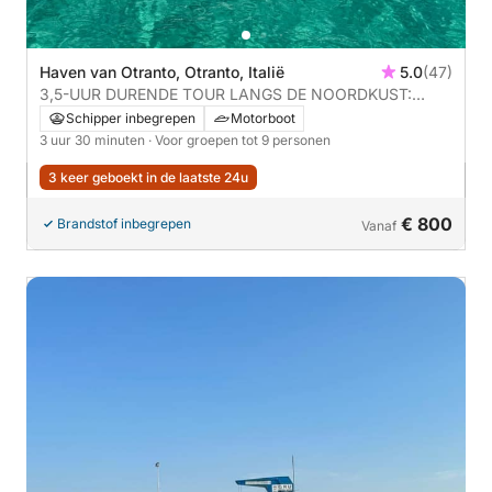
Haven van Otranto, Otranto, Italië
5.0
(47)
3,5-UUR DURENDE TOUR LANGS DE NOORDKUST:
Halve dagtour ten noorden van Otranto met aperitief
Schipper inbegrepen
Motorboot
**aanbevolen**
3 uur 30 minuten
· Voor groepen tot 9 personen
3 keer geboekt in de laatste 24u
€ 800
Brandstof inbegrepen
Vanaf