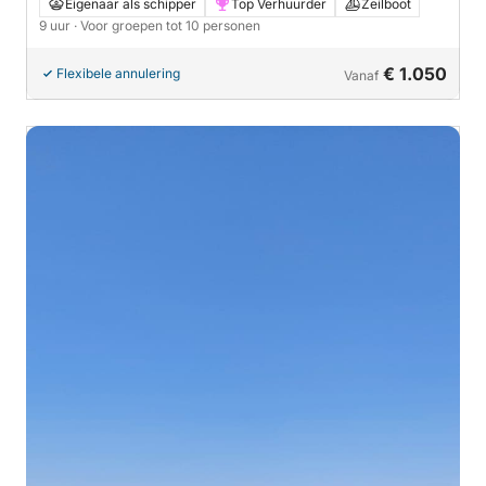
op een zeilboot
Eigenaar als schipper
Top Verhuurder
Zeilboot
9 uur
· Voor groepen tot 10 personen
€ 1.050
Flexibele annulering
Vanaf