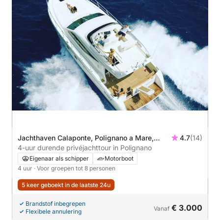
Jachthaven Calaponte, Polignano a Mare,
4.7
(14)
Italië
4-uur durende privéjachttour in Polignano
Eigenaar als schipper
Motorboot
4 uur
· Voor groepen tot 8 personen
5 keer geboekt in de laatste 24u
Brandstof inbegrepen
€ 3.000
Vanaf
Flexibele annulering