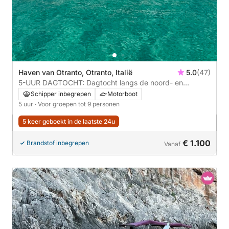
Haven van Otranto, Otranto, Italië
5.0
(47)
5-UUR DAGTOCHT: Dagtocht langs de noord- en
zuidkust met een gastronomische lunch **aanbevolen**
Schipper inbegrepen
Motorboot
5 uur
· Voor groepen tot 9 personen
5 keer geboekt in de laatste 24u
€ 1.100
Brandstof inbegrepen
Vanaf