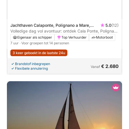
Jachthaven Calaponte, Polignano a Mare,
5.0
(12)
Italië
Volledige dag vol avontuur: ontdek Cala Ponte, Polignano
a Mare en Monopoli
Eigenaar als schipper
Top Verhuurder
Motorboot
7 uur
· Voor groepen tot 14 personen
3 keer geboekt in de laatste 24u
Brandstof inbegrepen
€ 2.680
Vanaf
Flexibele annulering