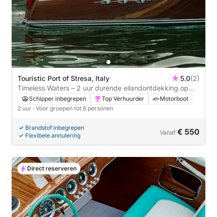
Touristic Port of Stresa, Italy
5.0
(2)
Timeless Waters – 2 uur durende eilandontdekking op
een Riva Super Ariston
Schipper inbegrepen
Top Verhuurder
Motorboot
2 uur
· Voor groepen tot 6 personen
Brandstof inbegrepen
€ 550
Vanaf
Flexibele annulering
Direct reserveren