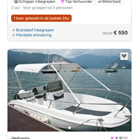
boord van de iconische Riva Super Florida
Schipper inbegrepen
Top Verhuurder
Motorboot
2 uur
· Voor groepen tot 5 personen
1 keer geboekt in de laatste 24u
Brandstof inbegrepen
€ 550
Vanaf
Flexibele annulering
Verbania
4.9
(9)