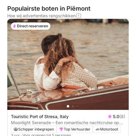
Populairste boten in Piëmont
Hoe wij advertenties rangschikken
Direct reserveren
Touristic Port of Stresa, Italy
5.0
(8)
Moonlight Serenade – Een romantische nachtcruise op
het Lago Maggiore
Schipper inbegrepen
Top Verhuurder
Motorboot
3 uur
· Voor groepen tot 5 personen