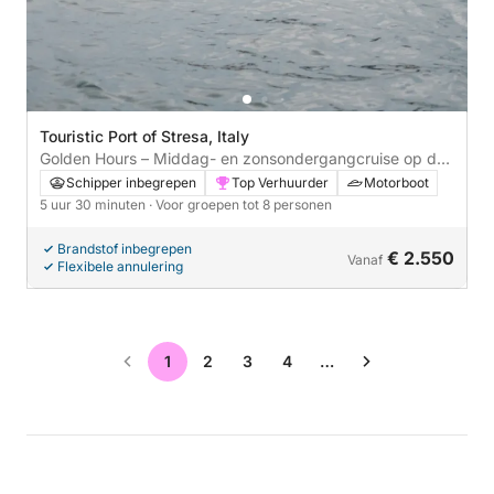
Touristic Port of Stresa, Italy
Golden Hours – Middag- en zonsondergangcruise op de
Riva Aquarama Special
Schipper inbegrepen
Top Verhuurder
Motorboot
5 uur 30 minuten
· Voor groepen tot 8 personen
Brandstof inbegrepen
€ 2.550
Vanaf
Flexibele annulering
1
2
3
4
…