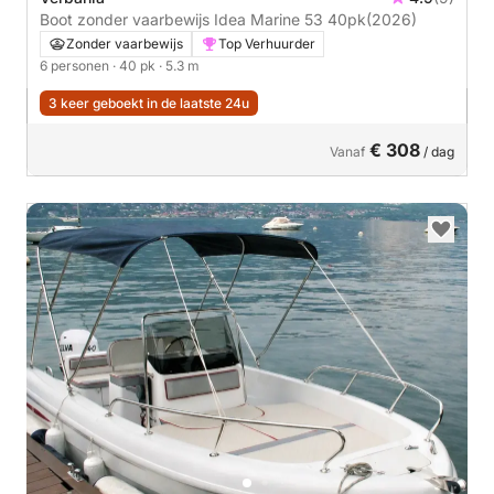
Boot zonder vaarbewijs Idea Marine 53 40pk
(2026)
Zonder vaarbewijs
Top Verhuurder
6 personen
· 40 pk
· 5.3 m
3 keer geboekt in de laatste 24u
€ 308
Vanaf
/ dag