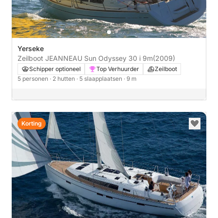
Yerseke
Zeilboot JEANNEAU Sun Odyssey 30 i 9m
(2009)
Schipper optioneel
Top Verhuurder
Zeilboot
5 personen
· 2 hutten
· 5 slaapplaatsen
· 9 m
Korting