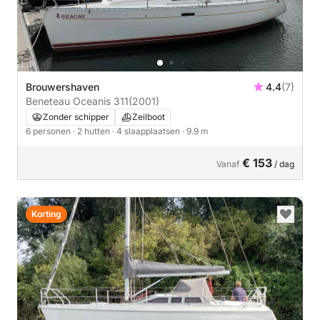
Brouwershaven
4.4
(7)
Beneteau Oceanis 311
(2001)
Zonder schipper
Zeilboot
6 personen
· 2 hutten
· 4 slaapplaatsen
· 9.9 m
€ 153
Vanaf
/ dag
Korting