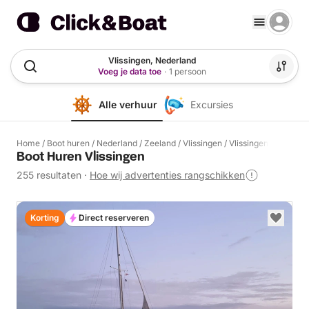
Vlissingen, Nederland
Voeg je data toe
·
1 persoon
Alle verhuur
Excursies
Home
/
Boot huren
/
Nederland
/
Zeeland
/
Vlissingen
/
Vlissingen
Boot Huren Vlissingen
255 resultaten
·
Hoe wij advertenties rangschikken
Korting
Direct reserveren