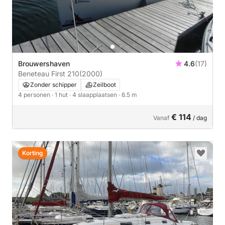
Brouwershaven
4.6
(17)
Beneteau First 210
(2000)
Zonder schipper
Zeilboot
4 personen
· 1 hut
· 4 slaapplaatsen
· 6.5 m
€ 114
Vanaf
/ dag
Korting