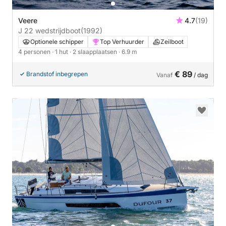
Veere
4.7
(19)
J 22 wedstrijdboot
(1992)
Optionele schipper
Top Verhuurder
Zeilboot
4 personen
· 1 hut
· 2 slaapplaatsen
· 6.9 m
€ 89
Brandstof inbegrepen
Vanaf
/ dag