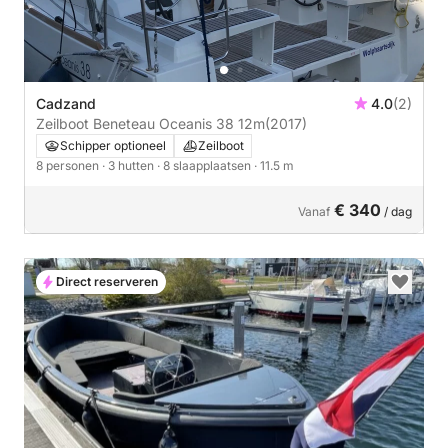
Cadzand
4.0
(2)
Zeilboot Beneteau Oceanis 38 12m
(2017)
Schipper optioneel
Zeilboot
8 personen
· 3 hutten
· 8 slaapplaatsen
· 11.5 m
€ 340
Vanaf
/ dag
Direct reserveren