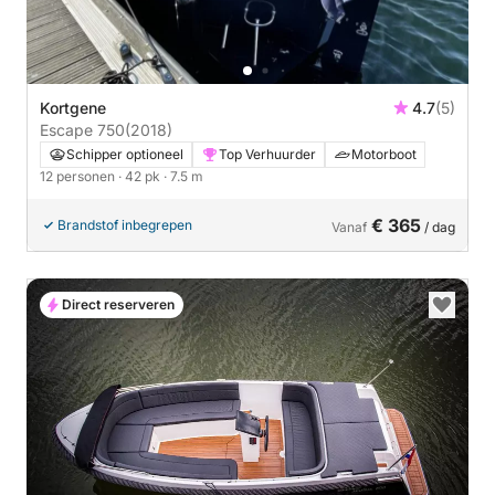
Kortgene
4.7
(5)
Escape 750
(2018)
Schipper optioneel
Top Verhuurder
Motorboot
12 personen
· 42 pk
· 7.5 m
€ 365
Brandstof inbegrepen
Vanaf
/ dag
Direct reserveren