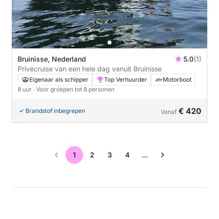
Bruinisse, Nederland
5.0
(1)
Privécruise van een hele dag vanuit Bruinisse
Eigenaar als schipper
Top Verhuurder
Motorboot
8 uur
· Voor groepen tot 8 personen
€ 420
Brandstof inbegrepen
Vanaf
1
2
3
4
…