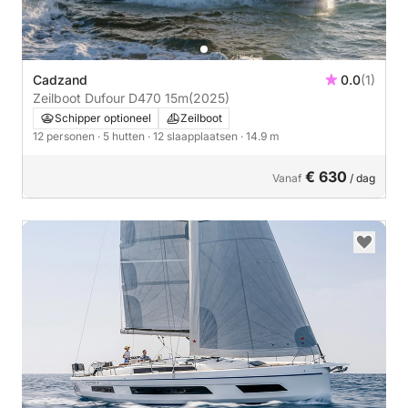
Cadzand
0.0
(1)
Zeilboot Dufour D470 15m
(2025)
Schipper optioneel
Zeilboot
12 personen
· 5 hutten
· 12 slaapplaatsen
· 14.9 m
€ 630
Vanaf
/ dag