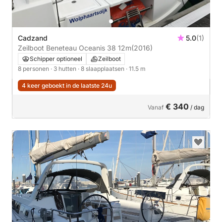
Cadzand
5.0
(1)
Zeilboot Beneteau Oceanis 38 12m
(2016)
Schipper optioneel
Zeilboot
8 personen
· 3 hutten
· 8 slaapplaatsen
· 11.5 m
4 keer geboekt in de laatste 24u
€ 340
Vanaf
/ dag