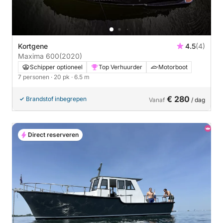
Kortgene
4.5
(4)
Maxima 600
(2020)
Schipper optioneel
Top Verhuurder
Motorboot
7 personen
· 20 pk
· 6.5 m
€ 280
Brandstof inbegrepen
Vanaf
/ dag
Direct reserveren