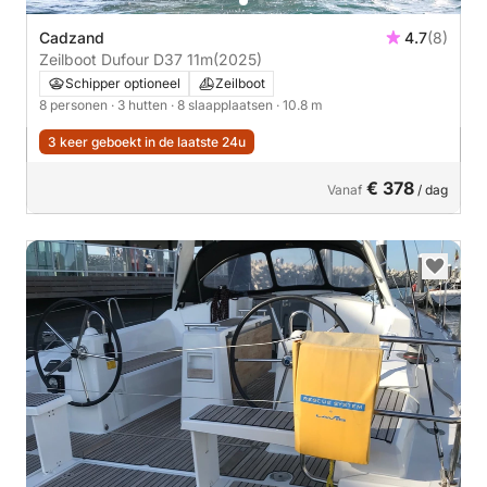
Cadzand
4.7
(8)
Zeilboot Dufour D37 11m
(2025)
Schipper optioneel
Zeilboot
8 personen
· 3 hutten
· 8 slaapplaatsen
· 10.8 m
3 keer geboekt in de laatste 24u
€ 378
Vanaf
/ dag