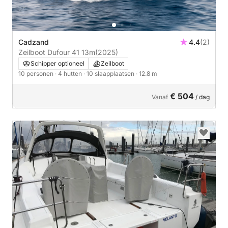
Cadzand
4.4
(2)
Zeilboot Dufour 41 13m
(2025)
Schipper optioneel
Zeilboot
10 personen
· 4 hutten
· 10 slaapplaatsen
· 12.8 m
€ 504
Vanaf
/ dag