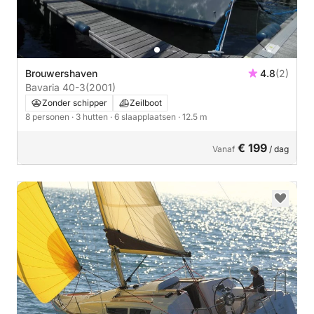
Brouwershaven
4.8
(2)
Bavaria 40-3
(2001)
Zonder schipper
Zeilboot
8 personen
· 3 hutten
· 6 slaapplaatsen
· 12.5 m
€ 199
Vanaf
/ dag