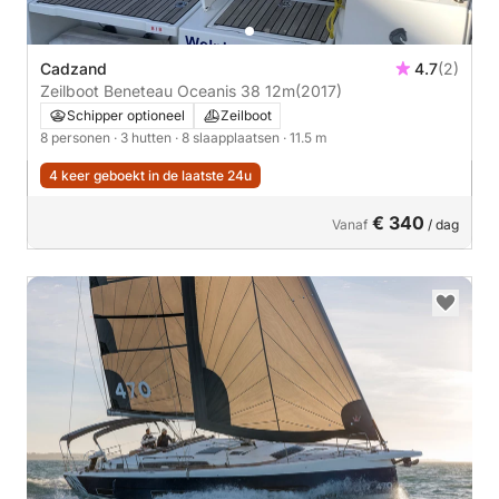
Cadzand
4.7
(2)
Zeilboot Beneteau Oceanis 38 12m
(2017)
Schipper optioneel
Zeilboot
8 personen
· 3 hutten
· 8 slaapplaatsen
· 11.5 m
4 keer geboekt in de laatste 24u
€ 340
Vanaf
/ dag