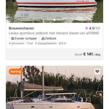
Brouwershaven
4.5
(10)
Leuke sportieve zeilboot met inboard diesel van al
(1996)
Zonder schipper
Zeilboot
4 personen
· 1 hut
· 4 slaapplaatsen
· 8.6 m
€ 141
Vanaf
/ dag
Korting