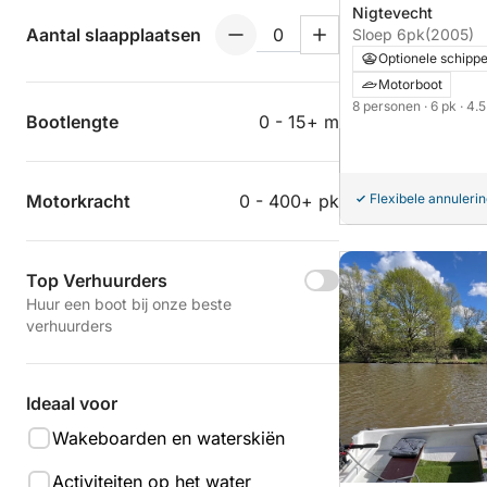
Nigtevecht
Aantal slaapplaatsen
Sloep 6pk
(2005)
Optionele schipp
Motorboot
8 personen
· 6 pk
· 4.
Bootlengte
0 - 15+ m
Flexibele annuleri
Motorkracht
0 - 400+ pk
Top Verhuurders
Huur een boot bij onze beste
verhuurders
Ideaal voor
Wakeboarden en waterskiën
Activiteiten op het water