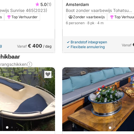
5.0
(1)
Amsterdam
Boot zonder vaarbewijs Sunrise 465
(2023)
Boot zonder vaarbewijs Tohatsu
Tohatsu 8pk
s
Top Verhuurder
Zonder vaarbewijs
Top Verhuu
6 personen
· 8 pk
· 4 m
Brandstof inbegrepen
€ 400
Vanaf
ng
Vanaf
/ dag
Flexibele annulering
chikbaar
s rangschikken