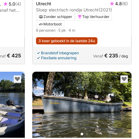
Utrecht
4.8
(6)
,
5.0
(4)
Sloep electrisch rondje Utrecht
(2021)
anaf het
art met
Zonder schipper
Top Verhuurder
Motorboot
6 personen
· 5 pk
· 4 m
3 keer geboekt in de laatste 24u
Brandstof inbegrepen
€ 425
€ 235
naf
Vanaf
/ dag
Flexibele annulering