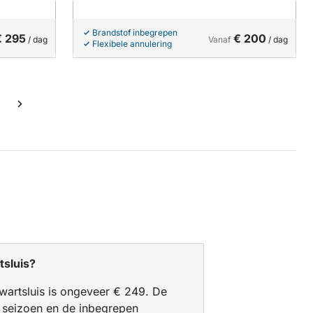
Brandstof inbegrepen
€ 295
€ 200
/ dag
Vanaf
/ dag
Flexibele annulering
tsluis?
wartsluis is ongeveer € 249. De
t seizoen en de inbegrepen