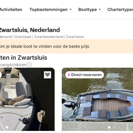
Activiteiten
Topbestemmingen
Boottype
Chartertype
Zwartsluis, Nederland
erland
/
Overijssel
/
Zwartewaterland
/
Zwartsluis
m je ideale boot te vinden voor de beste prijs
ten in Zwartsluis
s rangschikken
Direct reserveren