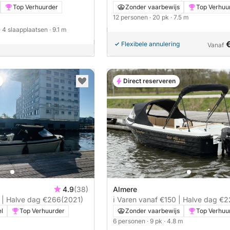
Top Verhuurder
Zonder vaarbewijs
Top Verhuu
12 personen
· 20 pk
· 7.5 m
· 4 slaapplaatsen
· 9.1 m
Flexibele annulering
Vanaf
Direct reserveren
4.9
(38)
Almere
0 | Halve dag €266
(2021)
ℹ️ Varen vanaf €150 | Halve dag €
el
Top Verhuurder
Zonder vaarbewijs
Top Verhuu
6 personen
· 9 pk
· 4.8 m