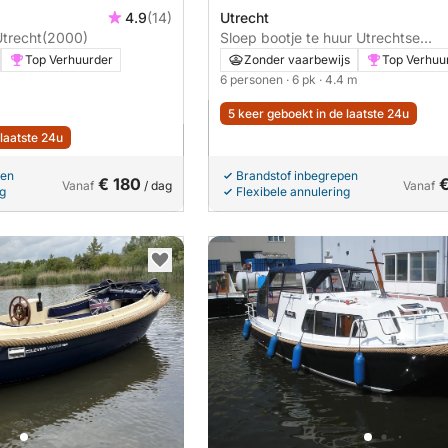
4.9
(14)
Utrecht
Utrecht
(2000)
Sloep bootje te huur Utrechtse
grachten
Top Verhuurder
Zonder vaarbewijs
Top Verhuu
6 personen
· 6 pk
· 4.4 m
5 keer geboekt in de laatste 24u
 laatste 24u
pen
Brandstof inbegrepen
€ 180
Vanaf
/ dag
Vanaf
ng
Flexibele annulering