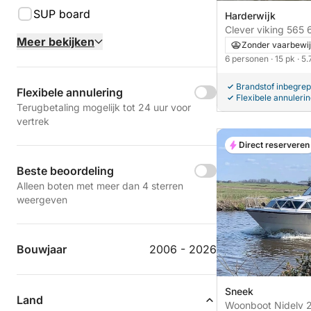
SUP board
Harderwijk
Clever viking 565 
Meer bekijken
Zonder vaarbewij
6 personen
· 15 pk
· 5
Brandstof inbegre
Flexibele annulering
Flexibele annuleri
Terugbetaling mogelijk tot 24 uur voor
vertrek
Direct reserveren
Beste beoordeling
Alleen boten met meer dan 4 sterren
weergeven
Bouwjaar
2006 - 2026
Sneek
Land
Woonboot Nidelv 