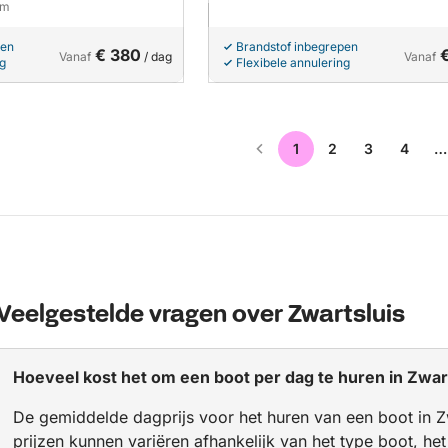
 m
pen
Brandstof inbegrepen
€ 380
Vanaf
/ dag
Vanaf
ng
Flexibele annulering
1
2
3
4
…
Veelgestelde vragen over Zwartsluis
Hoeveel kost het om een boot per dag te huren in Zwar
De gemiddelde dagprijs voor het huren van een boot in Z
prijzen kunnen variëren afhankelijk van het type boot, he