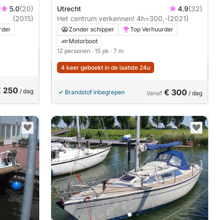
5.0
(20)
Utrecht
4.9
(32)
(2015)
Het centrum verkennen! 4h=300,-
(2021)
rder
Zonder schipper
Top Verhuurder
Motorboot
12 personen
· 15 pk
· 7 m
4 keer geboekt in de laatste 24u
€ 250
/ dag
€ 300
Brandstof inbegrepen
Vanaf
/ dag