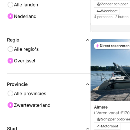
Alle landen
Zonder schipper
Woonboot
Nederland
4 personen
· 2 hutten
Regio
Direct reserveren
Alle regio's
Overijssel
Provincie
Alle provincies
Zwartewaterland
Almere
ℹ️ Varen vanaf €17
Schipper optione
Motorboot
Stad