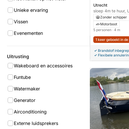
Utrecht
Unieke ervaring
sloep 4m te huur, 
Zonder schipper
Vissen
Motorboot
5 personen
· 4 m
Evenementen
1 keer geboekt in de
Brandstof inbegre
Flexibele annuleri
Uitrusting
Wakeboard en accessoires
Funtube
Watermaker
Generator
Airconditioning
Externe luidsprekers