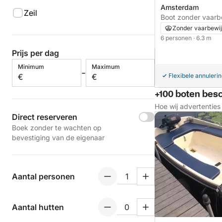
Amsterdam
Zeil
Zonder vaarbewij
6 personen
· 6.3 m
Prijs per dag
Minimum
Maximum
-
€
€
Flexibele annuleri
+100 boten bes
Hoe wij advertentie
Direct reserveren
Boek zonder te wachten op
bevestiging van de eigenaar
Aantal personen
Aantal hutten