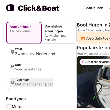
Boot huren
Boot Huren in 
Dagelijkse
Bootverhuur
Home
/
Boot huren
/
Ned
ervaringen
Alle bootverhuur
Activiteiten met
Voeg data toe o
kapitein
Populairste bo
Waar
Zwartsluis, Nederland
Hoe wij advertentie
Direct reserveren
Data
Voeg je data toe
Type huur
Met of zonder schipper
Boottypen
Motor