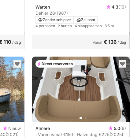
Warten
4.3
(19)
Dehler 28
(1987)
Zonder schipper
Zeilboot
4 personen
· 2 hutten
· 4 slaapplaatsen
· 8.5 m
€ 110
€ 136
/ dag
Vanaf
/ dag
Direct reserveren
Nieuw
Almere
5.0
(6)
540
(2021)
ℹ️ Varen vanaf €150 | Halve dag €225
(2025)