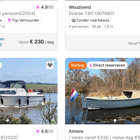
4.9
(9)
Woudsend
6 persoons
(2004)
Doerak 7.80 OK
(1980)
s
Top Verhuurder
Zonder vaarbewijs
.7 m
4 personen
· 35 pk
· 7.8 m
pen
€ 230
Vanaf
/ dag
Vanaf
ng
Korting
Direct reserveren
4.8
(4)
Almere
28
(2020)
ℹ️ Varen vanaf €338 | Halve dag €