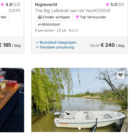
4.9
(23)
Nigtevecht
5.0
(51)
(2011)
The Big LeBobski aan de Vecht
(2004)
rder
Zonder schipper
Top Verhuurder
Motorboot
6 personen
· 24 pk
· 6.2 m
Brandstof inbegrepen
€ 185
€ 240
/ dag
Vanaf
/ dag
Flexibele annulering