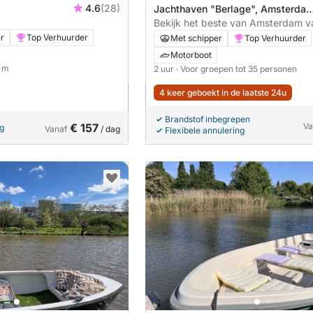
4.6
(28)
Jachthaven "Berlage", Amsterdam
Nederland
Bekijk het beste van Amsterdam v
water – 2 uur durende privérondva
er
Top Verhuurder
Met schipper
Top Verhuurder
gids
Motorboot
5 m
2 uur
· Voor groepen tot 35 personen
4 keer geboekt in de laatste 24u
Brandstof inbegrepen
€ 157
Va
ng
Vanaf
/ dag
Flexibele annulering