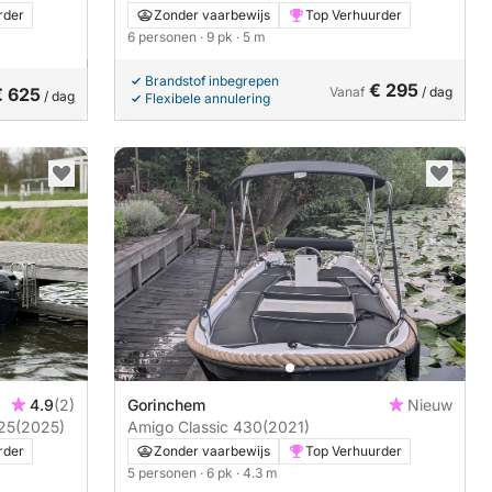
rder
Zonder vaarbewijs
Top Verhuurder
6 personen
· 9 pk
· 5 m
Brandstof inbegrepen
€ 295
€ 625
Vanaf
/ dag
/ dag
Flexibele annulering
4.9
(2)
Gorinchem
Nieuw
225
(2025)
Amigo Classic 430
(2021)
rder
Zonder vaarbewijs
Top Verhuurder
5 personen
· 6 pk
· 4.3 m