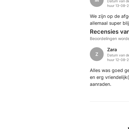
M
Datum van de
huur 13-08-
We zijn op de af
allemaal super blij
Recensies va
Beoordelingen worde
Zara
Z
Datum van de
huur 12-08-
Alles was goed g
en erg vriendelij
aanraden.