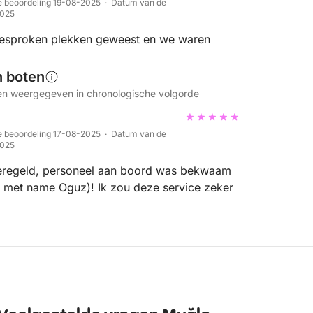
 beoordeling 19-08-2025 · Datum van de
2025
gesproken plekken geweest en we waren
n boten
n weergegeven in chronologische volgorde
 beoordeling 17-08-2025 · Datum van de
2025
eregeld, personeel aan boord was bekwaam
k( met name Oguz)! Ik zou deze service zeker