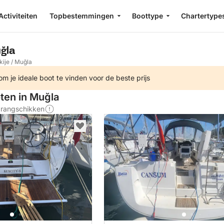
Activiteiten
Topbestemmingen
Boottype
Chartertype
ğla
kije
/
Muğla
m je ideale boot te vinden voor de beste prijs
oten in Muğla
s rangschikken