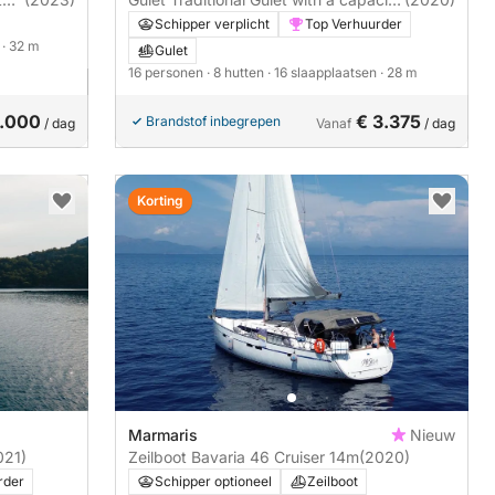
of 16 people Ketch 28m
Schipper verplicht
Top Verhuurder
n
· 32 m
Gulet
16 personen
· 8 hutten
· 16 slaapplaatsen
· 28 m
4.000
€ 3.375
Brandstof inbegrepen
/ dag
Vanaf
/ dag
Korting
Marmaris
Nieuw
021)
Zeilboot Bavaria 46 Cruiser 14m
(2020)
rder
Schipper optioneel
Zeilboot