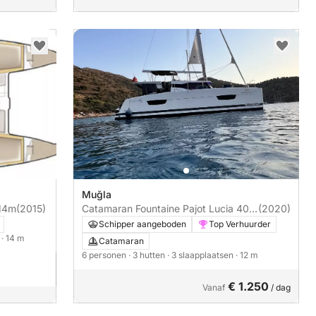
Muğla
 14m
(2015)
Catamaran Fountaine Pajot Lucia 40
(2020)
12m
Schipper aangeboden
Top Verhuurder
n
· 14 m
Catamaran
6 personen
· 3 hutten
· 3 slaapplaatsen
· 12 m
€ 1.250
Vanaf
/ dag