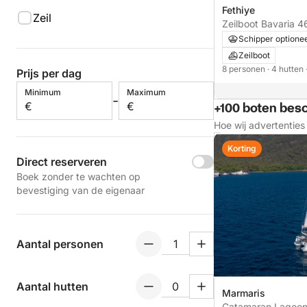
Fethiye
Zeil
Zeilboot Bava
Schipper optione
Zeilboot
8 personen
· 4 hutten
Prijs per dag
Minimum
Maximum
-
€
€
+100 boten bes
Hoe wij advertentie
Korting
Direct reserveren
Boek zonder te wachten op
bevestiging van de eigenaar
Aantal personen
Aantal hutten
Marmaris
Catamaran Lagoon