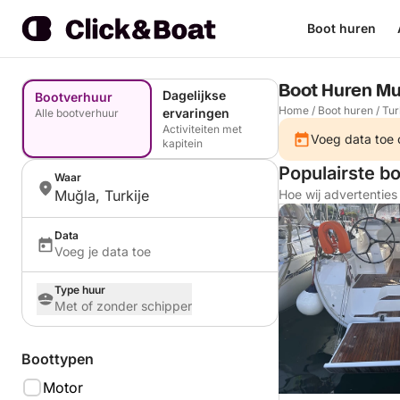
Boot huren
Boot Huren Mu
Dagelijkse
Bootverhuur
Home
/
Boot huren
/
Tur
ervaringen
Alle bootverhuur
Activiteiten met
Voeg data toe o
kapitein
Populairste b
Waar
Muğla, Turkije
Hoe wij advertentie
Data
Voeg je data toe
Type huur
Met of zonder schipper
Boottypen
Motor