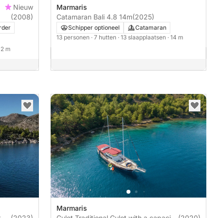
Nieuw
Marmaris
(2008)
Catamaran Bali 4.8 14m
(2025)
rder
Schipper optioneel
Catamaran
13 personen
· 7 hutten
· 13 slaapplaatsen
· 14 m
 12 m
Marmaris
t
(2023)
Gulet Traditional Gulet with a capacity
(2020)