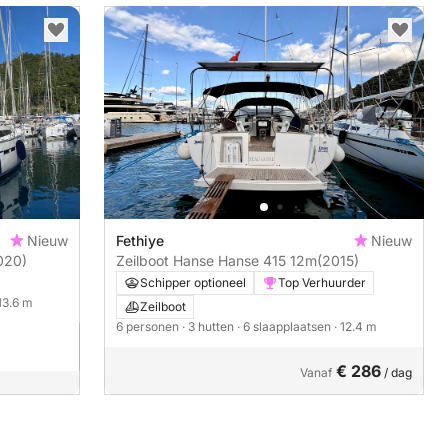
Nieuw
Fethiye
Nieuw
020)
Zeilboot Hanse Hanse 415 12m
(2015)
Schipper optioneel
Top Verhuurder
 13.6 m
Zeilboot
6 personen
· 3 hutten
· 6 slaapplaatsen
· 12.4 m
€ 286
Vanaf
/ dag