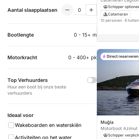
Schipper optione
Aantal slaapplaatsen
Catamaran
10 personen
· 6 hutte
Bootlengte
0 - 15+ m
Direct reserveren
Motorkracht
0 - 400+ pk
Top Verhuurders
Huur een boot bij onze beste
verhuurders
Ideaal voor
Muğla
Wakeboarden en waterskiën
Schipper verplich
Activiteiten op het water