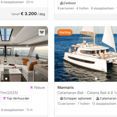
· 8 slaapplaatsen
· 22 m
Zeilboot
8 personen
· 4 hutten
· 8 slaapplaatsen
·
€ 3.200
Vanaf
/ dag
Korting
Nieuw
Marmaris
 40 11m
(2025)
Catamaran Bali - Catana Bali 4.8 
Top Verhuurder
Schipper optioneel
Catamaran
13 personen
· 7 hutten
· 13 slaapplaatsen
· 8 slaapplaatsen
· 11 m