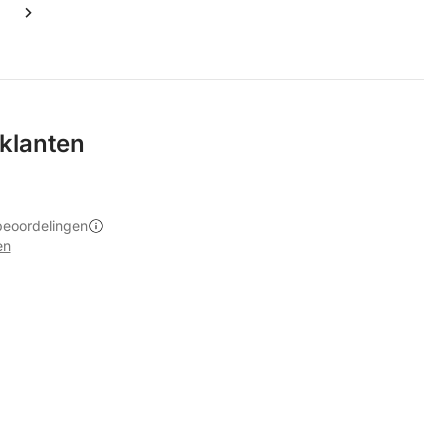
klanten
beoordelingen
en