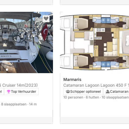
Marmaris
ria 46 Cruiser 14m
(2023)
Catamaran Lagoon Lagoon 450 F
el
Top Verhuurder
Schipper optioneel
Catamaran
10 personen
· 6 hutten
· 10 slaapplaatse
· 8 slaapplaatsen
· 14 m