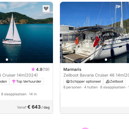
4.9
(19)
Marmaris
6 Cruiser 14m
(2024)
Zeilboot Bavaria Cruiser 46 14m
(2
oden
Top Verhuurder
Schipper optioneel
Zeilboot
8 personen
· 4 hutten
· 8 slaapplaatsen
·
· 8 slaapplaatsen
· 14 m
€ 643
Vanaf
/ dag