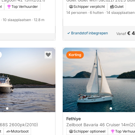
32m
el
Top Verhuurder
Schipper verplicht
Gulet
14 personen
· 6 hutten
· 14 slaapplaatse
n
· 10 slaapplaatsen
· 12.8 m
€ 
Brandstof inbegrepen
Vanaf
Korting
Fethiye
Motorboot Azimut 68S 2600pk
(2010)
Zeilboot Bavaria 46 Cruiser 14m
(2
t
Motorboot
Schipper optioneel
Top Verhuu