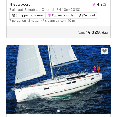
Nieuwpoort
4.9
(3)
Zeilboot Beneteau Oceanis 34 10m
(2010)
Schipper optioneel
Top Verhuurder
Zeilboot
7 personen
· 3 hutten
· 7 slaapplaatsen
· 10 m
€ 329
Vanaf
/ dag