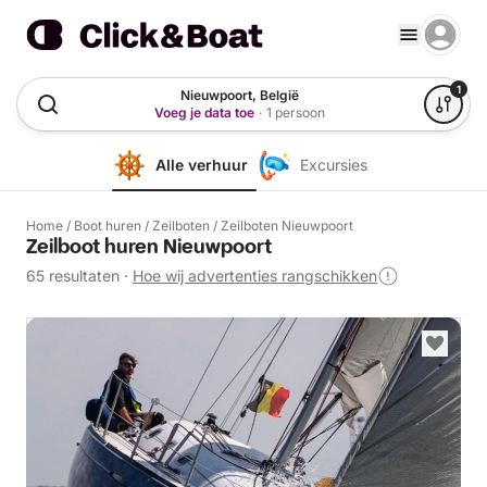
1
Nieuwpoort, België
Voeg je data toe
·
1 persoon
Alle verhuur
Excursies
Home
/
Boot huren
/
Zeilboten
/
Zeilboten Nieuwpoort
Zeilboot huren Nieuwpoort
65 resultaten
·
Hoe wij advertenties rangschikken