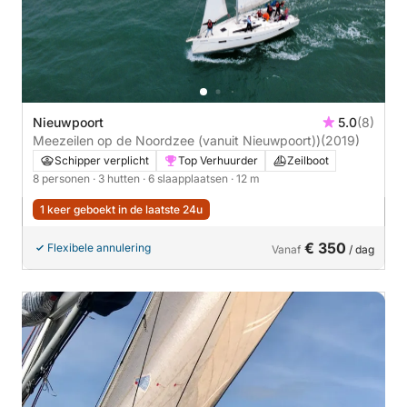
Nieuwpoort
5.0
(8)
Meezeilen op de Noordzee (vanuit Nieuwpoort))
(2019)
Schipper verplicht
Top Verhuurder
Zeilboot
8 personen
· 3 hutten
· 6 slaapplaatsen
· 12 m
1 keer geboekt in de laatste 24u
€ 350
Flexibele annulering
Vanaf
/ dag