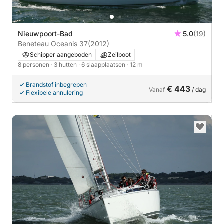
Nieuwpoort-Bad
5.0
(19)
Beneteau Oceanis 37
(2012)
Schipper aangeboden
Zeilboot
8 personen
· 3 hutten
· 6 slaapplaatsen
· 12 m
Brandstof inbegrepen
€ 443
Vanaf
/ dag
Flexibele annulering