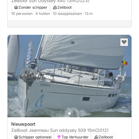
Zeilboot Sun Odyssey 440 13m
(2023)
Zonder schipper
Zeilboot
10 personen
· 4 hutten
· 10 slaapplaatsen
· 13 m
Nieuwpoort
Zeilboot Jeanneau Sun oddysey 509 15m
(2012)
Schipper optioneel
Top Verhuurder
Zeilboot