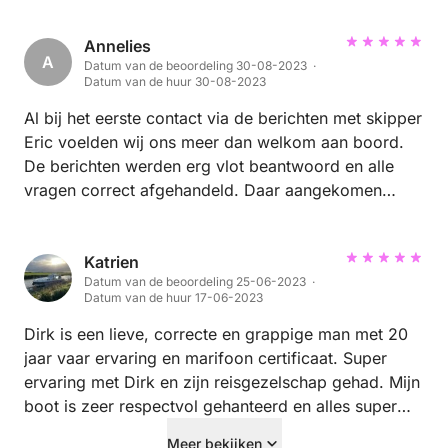
Annelies
A
Datum van de beoordeling 30-08-2023 ·
Datum van de huur 30-08-2023
Al bij het eerste contact via de berichten met skipper
Eric voelden wij ons meer dan welkom aan boord.
De berichten werden erg vlot beantwoord en alle
vragen correct afgehandeld. Daar aangekomen
werden we warm onthaald en gaf de skipper een
briefing die helder en klaar was. We werden ook
actief betrokken in het reilen en zeilen van de boot.
Katrien
Datum van de beoordeling 25-06-2023 ·
Voorheen had ik nog nooit een roer aangeraakt en
Datum van de huur 17-06-2023
mocht via de havengeul zelf aan het roer het ruime
sop kiezen met de deskundige instructies van Eric.
Dirk is een lieve, correcte en grappige man met 20
Alles verliep perfect bij zowel de afvaart en het weer
jaar vaar ervaring en marifoon certificaat. Super
binnenvaren in de haven van Nieuwpoort. Een echte
ervaring met Dirk en zijn reisgezelschap gehad. Mijn
boot is zeer respectvol gehanteerd en alles super
aanrader! We komen snel terug Annelies
proper achter gelaten.
Meer bekijken