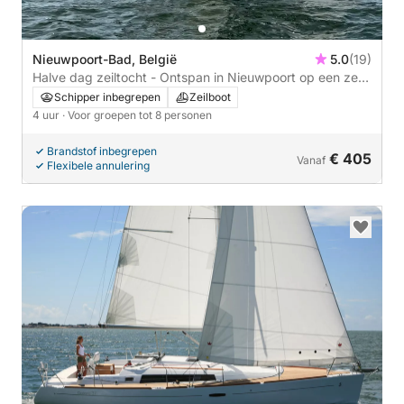
Nieuwpoort-Bad, België
5.0
(19)
Halve dag zeiltocht - Ontspan in Nieuwpoort op een zeer
comfortabele zeilboot met ervaren en drietalige skipper
Schipper inbegrepen
Zeilboot
4 uur
· Voor groepen tot 8 personen
Brandstof inbegrepen
€ 405
Vanaf
Flexibele annulering