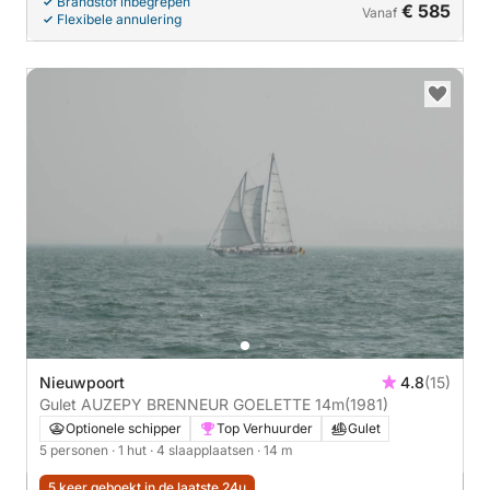
Brandstof inbegrepen
€ 585
Vanaf
Flexibele annulering
Nieuwpoort
4.8
(15)
Gulet AUZEPY BRENNEUR GOELETTE 14m
(1981)
Optionele schipper
Top Verhuurder
Gulet
5 personen
· 1 hut
· 4 slaapplaatsen
· 14 m
5 keer geboekt in de laatste 24u