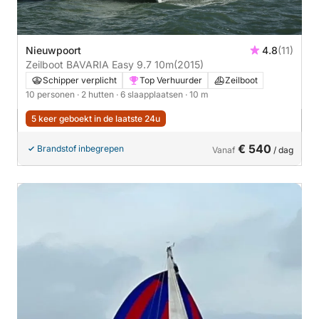
Nieuwpoort
4.8
(11)
Zeilboot BAVARIA Easy 9.7 10m
(2015)
Schipper verplicht
Top Verhuurder
Zeilboot
10 personen
· 2 hutten
· 6 slaapplaatsen
· 10 m
5 keer geboekt in de laatste 24u
€ 540
Brandstof inbegrepen
Vanaf
/ dag