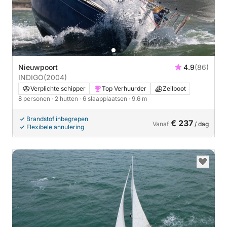
Nieuwpoort
4.9
(86)
INDIGO
(2004)
Verplichte schipper
Top Verhuurder
Zeilboot
8 personen
· 2 hutten
· 6 slaapplaatsen
· 9.6 m
Brandstof inbegrepen
€ 237
Vanaf
/ dag
Flexibele annulering