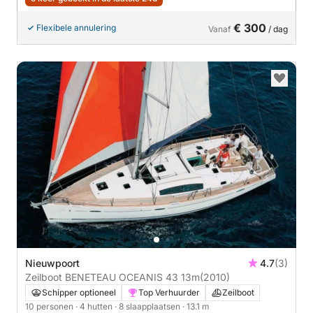
€ 300
Flexibele annulering
Vanaf
/ dag
Nieuwpoort
4.7
(3)
Zeilboot BENETEAU OCEANIS 43 13m
(2010)
Schipper optioneel
Top Verhuurder
Zeilboot
10 personen
· 4 hutten
· 8 slaapplaatsen
· 13.1 m