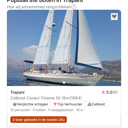
Populairste boten in Trapani
Hoe wij advertenties rangschikken
Trapani
5.0
(9)
Zeilboot Conavi Trireme 50 16m
(1984)
Verplichte schipper
Top Verhuurder
Zeilboot
10 personen
· 3 hutten
· 5 slaapplaatsen
· 16 m
3 keer geboekt in de laatste 24u