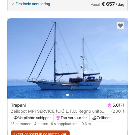
€ 657
Flexibele annulering
Vanaf
/ dag
Trapani
5.0
(7)
Zeilboot MPI SERVICE (UK) L.T.D. Regno unito
(2001)
Custom 20m
Verplichte schipper
Top Verhuurder
Zeilboot
15 personen
· 4 hutten
· 9 slaapplaatsen
· 19.6 m
1 keer geboekt in de laatste 24u