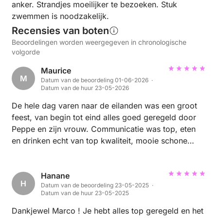
anker. Strandjes moeilijker te bezoeken. Stuk
zwemmen is noodzakelijk.
Recensies van boten
Beoordelingen worden weergegeven in chronologische
volgorde
Maurice
M
Datum van de beoordeling 01-06-2026 ·
Datum van de huur 23-05-2026
De hele dag varen naar de eilanden was een groot
feest, van begin tot eind alles goed geregeld door
Peppe en zijn vrouw. Communicatie was top, eten
en drinken echt van top kwaliteit, mooie schone
boot en Peppe en zijn vrouw zijn super aardig en
heel gastvrij. Dus Peppe en vrouw, mega thanks
voor de top dag, ook namens de boys, en we
Hanane
H
Datum van de beoordeling 23-05-2025 ·
kunnen echt iedereen deze trip aanraden!!
Datum van de huur 23-05-2025
Dankjewel Marco ! Je hebt alles top geregeld en het