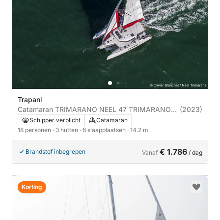
Trapani
Catamaran TRIMARANO NEEL 47 TRIMARANO
(2023)
NEEL 47 14m
Schipper verplicht
Catamaran
18 personen
· 3 hutten
· 6 slaapplaatsen
· 14.2 m
€ 1.786
Brandstof inbegrepen
Vanaf
/ dag
Korting