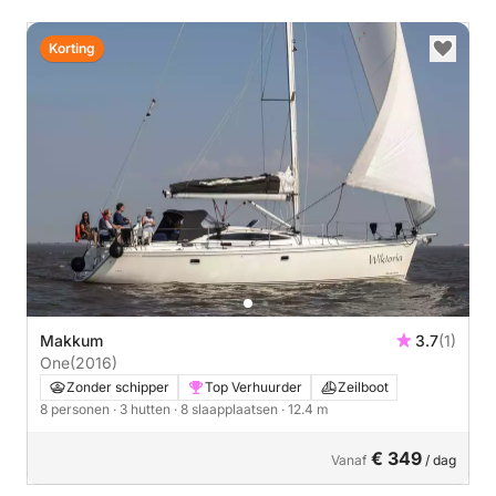
Korting
Makkum
3.7
(1)
One
(2016)
Zonder schipper
Top Verhuurder
Zeilboot
8 personen
· 3 hutten
· 8 slaapplaatsen
· 12.4 m
€ 349
Vanaf
/ dag