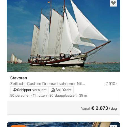
Stavoren
Zeiljacht Custom Driemastschoener Nil
(1910)
Desperandum 35m
Schipper verplicht
Sail Yacht
50 personen
· 11 hutten
· 30 slaapplaatsen
· 35 m
€ 2.873
Vanaf
/ dag