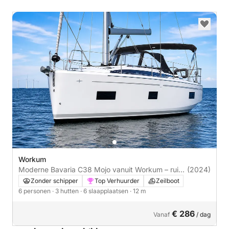
Workum
Moderne Bavaria C38 Mojo vanuit Workum – ruim,
(2024)
comfortabel en sportief
Zonder schipper
Top Verhuurder
Zeilboot
6 personen
· 3 hutten
· 6 slaapplaatsen
· 12 m
€ 286
Vanaf
/ dag