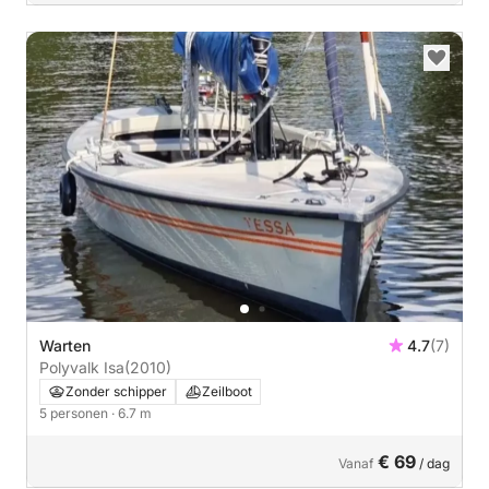
Warten
4.7
(7)
Polyvalk Isa
(2010)
Zonder schipper
Zeilboot
5 personen
· 6.7 m
€ 69
Vanaf
/ dag