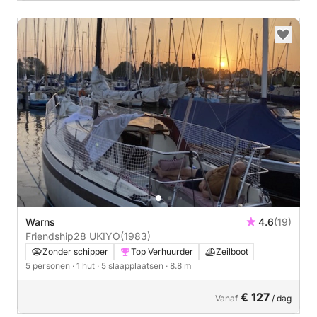
Warns
4.6
(19)
Friendship28 UKIYO
(1983)
Zonder schipper
Top Verhuurder
Zeilboot
5 personen
· 1 hut
· 5 slaapplaatsen
· 8.8 m
€ 127
Vanaf
/ dag