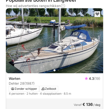
Populairste boten in Langweer
Hoe wij advertenties rangschikken
Warten
4.3
(19)
Dehler 28
(1987)
Zonder schipper
Zeilboot
4 personen
· 2 hutten
· 4 slaapplaatsen
· 8.5 m
€ 136
Vanaf
/ dag