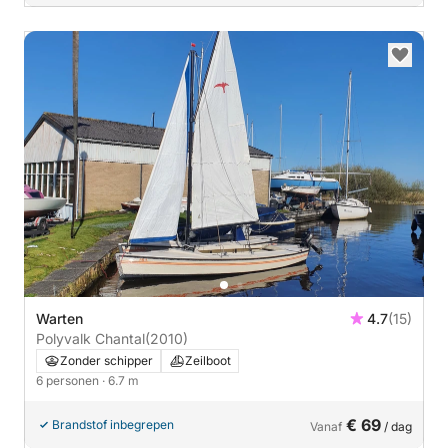
Warten
4.7
(15)
Polyvalk Chantal
(2010)
Zonder schipper
Zeilboot
6 personen
· 6.7 m
€ 69
Brandstof inbegrepen
Vanaf
/ dag