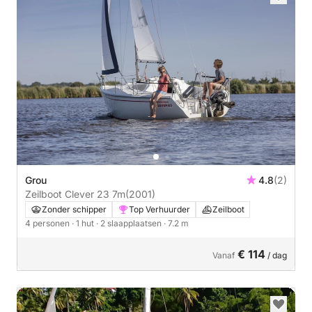
Grou
4.8
(2)
Zeilboot Clever 23 7m
(2001)
Zonder schipper
Top Verhuurder
Zeilboot
4 personen
· 1 hut
· 2 slaapplaatsen
· 7.2 m
€ 114
Vanaf
/ dag