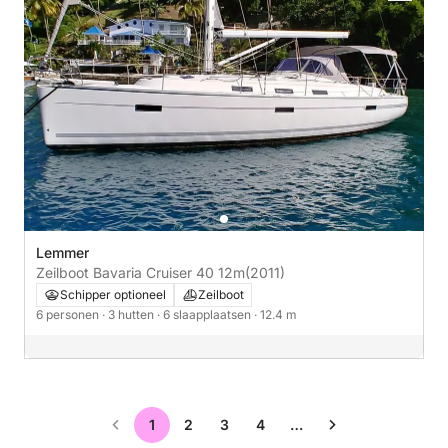
Lemmer
Zeilboot Bavaria Cruiser 40 12m
(2011)
Schipper optioneel
Zeilboot
6 personen
· 3 hutten
· 6 slaapplaatsen
· 12.4 m
1
2
3
4
…