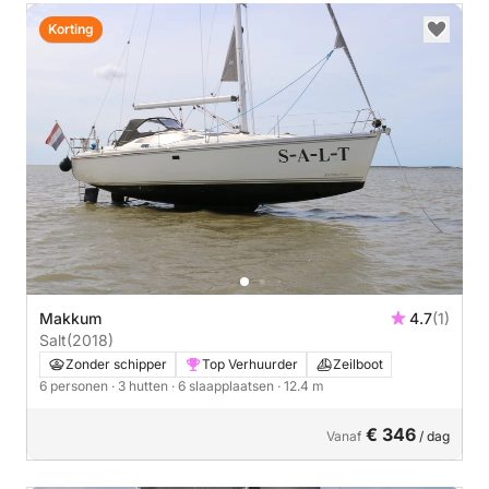
Korting
Makkum
4.7
(1)
Salt
(2018)
Zonder schipper
Top Verhuurder
Zeilboot
6 personen
· 3 hutten
· 6 slaapplaatsen
· 12.4 m
€ 346
Vanaf
/ dag