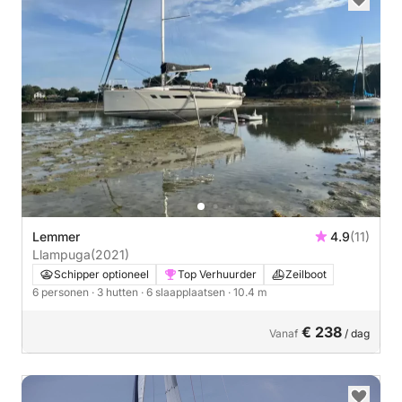
Lemmer
4.9
(11)
Llampuga
(2021)
Schipper optioneel
Top Verhuurder
Zeilboot
6 personen
· 3 hutten
· 6 slaapplaatsen
· 10.4 m
€ 238
Vanaf
/ dag