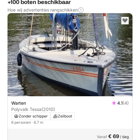
+100 boten beschikbaar
Hoe wij advertenties rangschikken
Warten
4.1
(4)
Polyvalk Tessa
(2010)
Zonder schipper
Zeilboot
6 personen
· 6.7 m
€ 69
Vanaf
/ dag