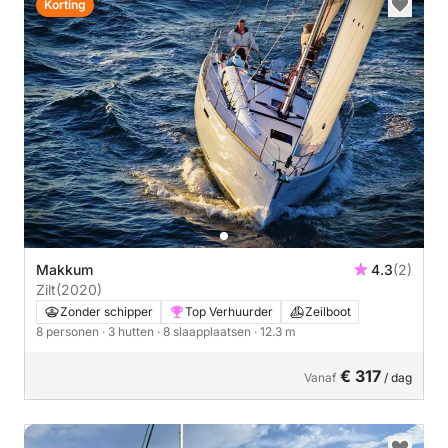
Korting
Makkum
4.3
(2)
Zilt
(2020)
Zonder schipper
Top Verhuurder
Zeilboot
8 personen
· 3 hutten
· 8 slaapplaatsen
· 12.3 m
€ 317
Vanaf
/ dag