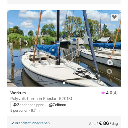
Workum
4.0
(4)
Polyvalk huren in Friesland
(2013)
Zonder schipper
Zeilboot
5 personen
· 6.7 m
€ 86
Brandstof inbegrepen
Vanaf
/ dag