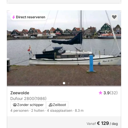
Direct reserveren
Zeewolde
3.9
(32)
Dufour 2800
(1986)
Zonder schipper
Zeilboot
4 personen
· 2 hutten
· 4 slaapplaatsen
· 8.3 m
€ 129
Vanaf
/ dag