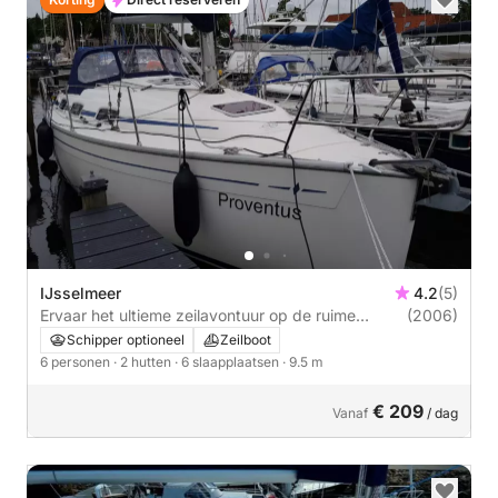
IJsselmeer
4.2
(5)
Ervaar het ultieme zeilavontuur op de ruime
(2006)
Bavaria 30!
Schipper optioneel
Zeilboot
6 personen
· 2 hutten
· 6 slaapplaatsen
· 9.5 m
€ 209
Vanaf
/ dag