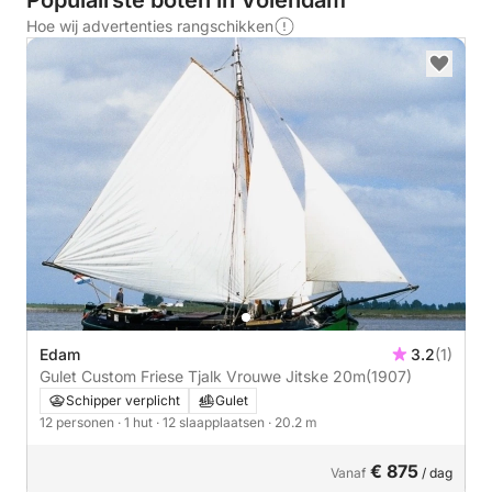
Populairste boten in Volendam
Hoe wij advertenties rangschikken
Edam
3.2
(1)
Gulet Custom Friese Tjalk Vrouwe Jitske 20m
(1907)
Schipper verplicht
Gulet
12 personen
· 1 hut
· 12 slaapplaatsen
· 20.2 m
€ 875
Vanaf
/ dag