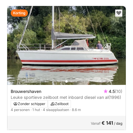
Korting
Brouwershaven
4.5
(10)
Leuke sportieve zeilboot met inboard diesel van al
(1996)
Zonder schipper
Zeilboot
4 personen
· 1 hut
· 4 slaapplaatsen
· 8.6 m
€ 141
Vanaf
/ dag