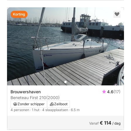
Korting
Brouwershaven
4.6
(17)
Beneteau First 210
(2000)
Zonder schipper
Zeilboot
4 personen
· 1 hut
· 4 slaapplaatsen
· 6.5 m
€ 114
Vanaf
/ dag