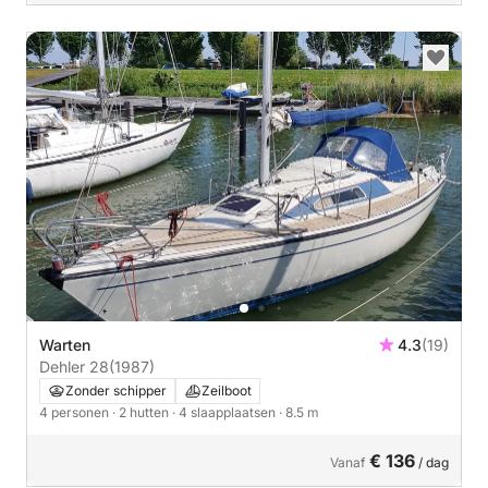
Warten
4.3
(19)
Dehler 28
(1987)
Zonder schipper
Zeilboot
4 personen
· 2 hutten
· 4 slaapplaatsen
· 8.5 m
€ 136
Vanaf
/ dag