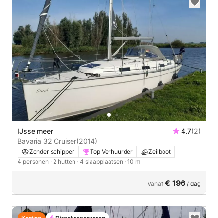
IJsselmeer
4.7
(2)
Bavaria 32 Cruiser
(2014)
Zonder schipper
Top Verhuurder
Zeilboot
4 personen
· 2 hutten
· 4 slaapplaatsen
· 10 m
€ 196
Vanaf
/ dag
Korting
Direct reserveren