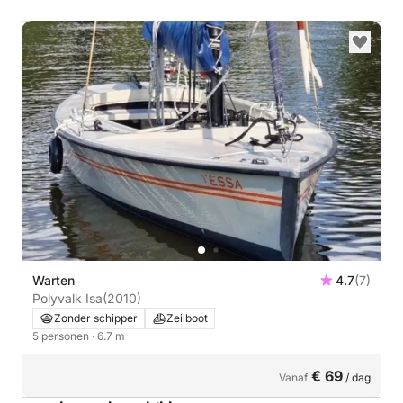
Warten
4.7
(7)
Polyvalk Isa
(2010)
Zonder schipper
Zeilboot
5 personen
· 6.7 m
€ 69
Vanaf
/ dag