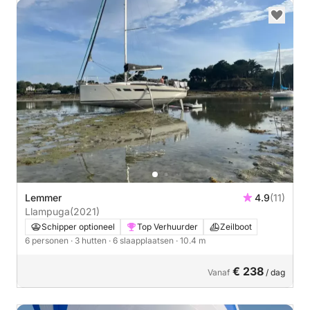
Lemmer
4.9
(11)
Llampuga
(2021)
Schipper optioneel
Top Verhuurder
Zeilboot
6 personen
· 3 hutten
· 6 slaapplaatsen
· 10.4 m
€ 238
Vanaf
/ dag