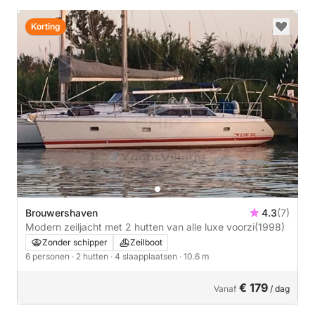
Korting
Brouwershaven
4.3
(7)
Modern zeiljacht met 2 hutten van alle luxe voorzi
(1998)
Zonder schipper
Zeilboot
6 personen
· 2 hutten
· 4 slaapplaatsen
· 10.6 m
€ 179
Vanaf
/ dag