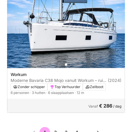
Workum
Moderne Bavaria C38 Mojo vanuit Workum – ruim,
(2024)
comfortabel en sportief
Zonder schipper
Top Verhuurder
Zeilboot
6 personen
· 3 hutten
· 6 slaapplaatsen
· 12 m
€ 286
Vanaf
/ dag