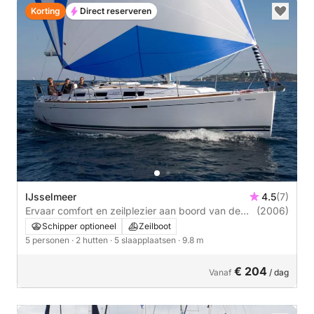
Korting
Direct reserveren
IJsselmeer
4.5
(7)
Ervaar comfort en zeilplezier aan boord van de
(2006)
Dufour 325 Grand Large
Schipper optioneel
Zeilboot
5 personen
· 2 hutten
· 5 slaapplaatsen
· 9.8 m
€ 204
Vanaf
/ dag