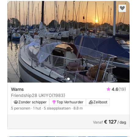
Warns
4.6
(19)
Friendship28 UKIYO
(1983)
Zonder schipper
Top Verhuurder
Zeilboot
5 personen
· 1 hut
· 5 slaapplaatsen
· 8.8 m
€ 127
Vanaf
/ dag