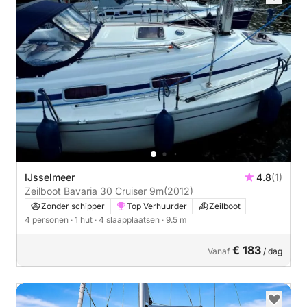
IJsselmeer
4.8
(1)
Zeilboot Bavaria 30 Cruiser 9m
(2012)
Zonder schipper
Top Verhuurder
Zeilboot
4 personen
· 1 hut
· 4 slaapplaatsen
· 9.5 m
€ 183
Vanaf
/ dag