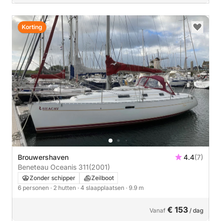
Korting
Brouwershaven
4.4
(7)
Beneteau Oceanis 311
(2001)
Zonder schipper
Zeilboot
6 personen
· 2 hutten
· 4 slaapplaatsen
· 9.9 m
€ 153
Vanaf
/ dag