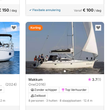
€ 150
€ 100
Flexibele annulering
/ dag
Vanaf
/ dag
Korting
Makkum
3.7
(1)
(2024)
One
(2016)
er
Zonder schipper
Top Verhuurder
Zeilboot
 12 m
8 personen
· 3 hutten
· 8 slaapplaatsen
· 12.4 m