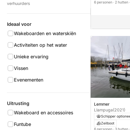
6 personen
· 2 hutten
verhuurders
Ideaal voor
Wakeboarden en waterskiën
Activiteiten op het water
Unieke ervaring
Vissen
Evenementen
Uitrusting
Lemmer
Llampuga
(2021)
Wakeboard en accessoires
Schipper optione
Zeilboot
Funtube
6 personen
· 3 hutten