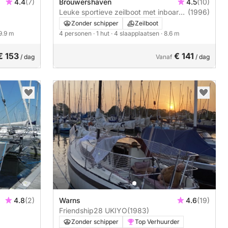
4.4
(7)
Brouwershaven
4.5
(10)
Leuke sportieve zeilboot met inboard
(1996)
diesel van al
Zonder schipper
Zeilboot
 9.9 m
4 personen
· 1 hut
· 4 slaapplaatsen
· 8.6 m
€ 153
€ 141
/ dag
Vanaf
/ dag
4.8
(2)
Warns
4.6
(19)
Friendship28 UKIYO
(1983)
Zonder schipper
Top Verhuurder