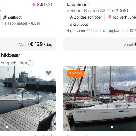
3.9
(32)
IJsselmeer
)
Zeilboot Bavaria 33 11m
(2006)
Zeilboot
Zonder schipper
Top Verhuurd
· 4 slaapplaatsen
· 8.3 m
Zeilboot
4 personen
· 1 hut
· 4 slaapplaatsen
· 10.
€ 129
Vanaf
/ dag
Vanaf
chikbaar
s rangschikken
Korting