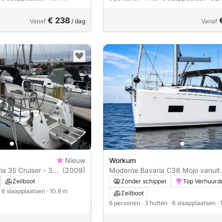
€ 238
Vanaf
/ dag
Vanaf
Nieuw
Workum
ia 35 Cruiser - 3
(2009)
Moderne Bavaria C38 Mojo vanuit
Workum – ruim, comfortabel en
Zeilboot
Zonder schipper
Top Verhuurd
sportief
· 6 slaapplaatsen
· 10.9 m
Zeilboot
6 personen
· 3 hutten
· 6 slaapplaatsen
·