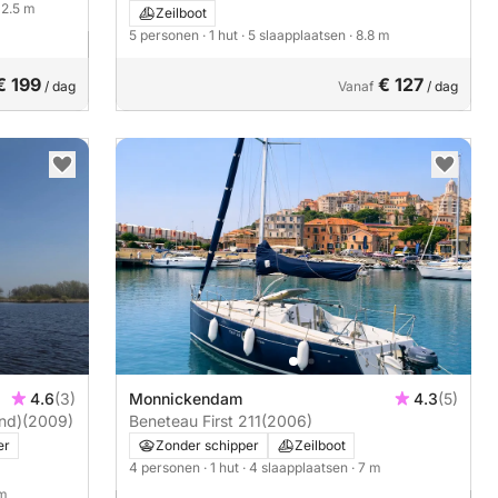
 12.5 m
Zeilboot
5 personen
· 1 hut
· 5 slaapplaatsen
· 8.8 m
€ 199
€ 127
/ dag
Vanaf
/ dag
4.6
(3)
Monnickendam
4.3
(5)
and)
(2009)
Beneteau First 211
(2006)
er
Zonder schipper
Zeilboot
4 personen
· 1 hut
· 4 slaapplaatsen
· 7 m
 m