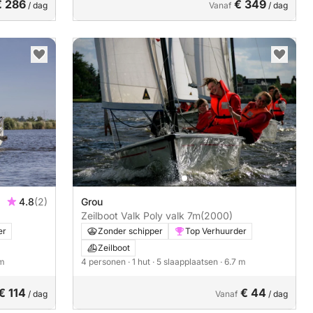
€ 286
€ 349
/ dag
Vanaf
/ dag
4.8
(2)
Grou
Zeilboot Valk Poly valk 7m
(2000)
er
Zonder schipper
Top Verhuurder
Zeilboot
 m
4 personen
· 1 hut
· 5 slaapplaatsen
· 6.7 m
€ 114
€ 44
/ dag
Vanaf
/ dag