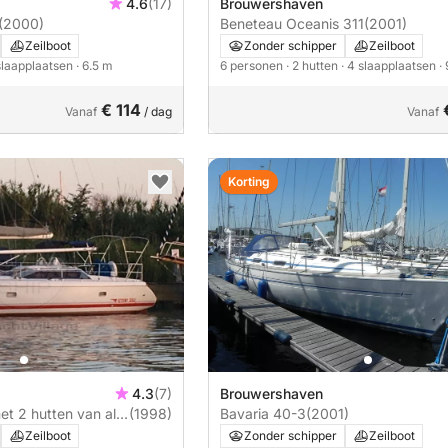
4.6
(17)
Brouwershaven
(2000)
Beneteau Oceanis 311
(2001)
Zeilboot
Zonder schipper
Zeilboot
 slaapplaatsen
· 6.5 m
6 personen
· 2 hutten
· 4 slaapplaatsen
·
€ 114
Vanaf
/ dag
Vanaf
Korting
4.3
(7)
Brouwershaven
et 2 hutten van alle
(1998)
Bavaria 40-3
(2001)
Zeilboot
Zonder schipper
Zeilboot