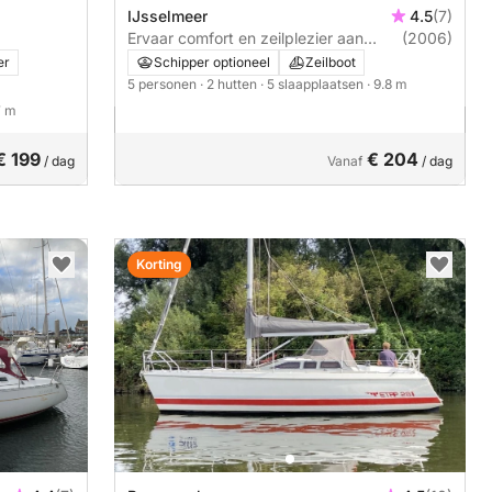
IJsselmeer
4.5
(7)
Ervaar comfort en zeilplezier aan
(2006)
boord van de Dufour 325 Grand
er
Schipper optioneel
Zeilboot
Large
5 personen
· 2 hutten
· 5 slaapplaatsen
· 9.8 m
7 m
€ 199
€ 204
/ dag
Vanaf
/ dag
Korting