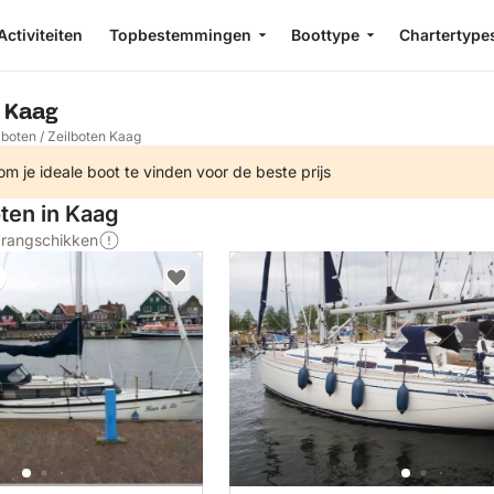
Activiteiten
Topbestemmingen
Boottype
Chartertype
n Kaag
lboten
/
Zeilboten Kaag
m je ideale boot te vinden voor de beste prijs
oten in Kaag
s rangschikken