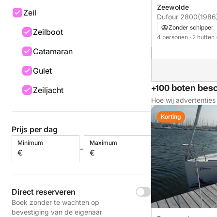
Zeewolde
Zeil
Dufour 2800
(1986
Zonder schipper
Zeilboot
4 personen
· 2 hutten
Catamaran
Gulet
+100 boten bes
Zeiljacht
Hoe wij advertentie
Korting
Prijs per dag
Minimum
Maximum
-
€
€
Direct reserveren
Boek zonder te wachten op
bevestiging van de eigenaar