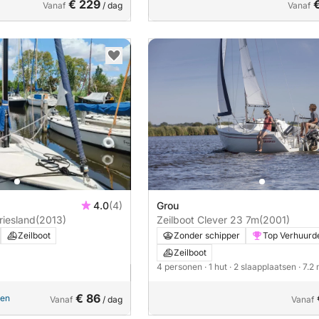
€ 229
Vanaf
/ dag
Vanaf
4.0
(4)
Grou
riesland
(2013)
Zeilboot Clever 23 7m
(2001)
Zeilboot
Zonder schipper
Top Verhuurd
Zeilboot
4 personen
· 1 hut
· 2 slaapplaatsen
· 7.2
€ 86
pen
Vanaf
/ dag
Vanaf