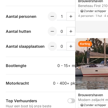
Brouwershaven
Beneteau First 210
Zonder schipper
Aantal personen
4 personen
· 1 hut
· 4
Aantal hutten
Korting
Aantal slaapplaatsen
Bootlengte
0 - 15+ m
Motorkracht
0 - 400+ pk
Brouwershaven
Modern zeiljacht m
Top Verhuurders
luxe voorzi
Zonder schipper
Huur een boot bij onze beste