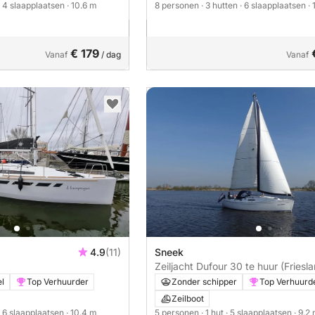
· 4 slaapplaatsen
· 10.6 m
8 personen
· 3 hutten
· 6 slaapplaatsen
·
€ 179
Vanaf
/ dag
Vanaf
4.9
(11)
Sneek
Zeiljacht Dufour 30 te huur (Friesl
el
Top Verhuurder
Zonder schipper
Top Verhuurd
Zeilboot
· 6 slaapplaatsen
· 10.4 m
5 personen
· 1 hut
· 5 slaapplaatsen
· 9.2