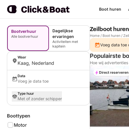
Boot huren
Zeilboot hure
Dagelijkse
Bootverhuur
Home
/
Boot huren
/
Zei
ervaringen
Alle bootverhuur
Activiteiten met
Voeg data toe o
kapitein
Populairste b
Waar
Kaag, Nederland
Hoe wij advertentie
Direct reserveren
Data
Voeg je data toe
Type huur
Met of zonder schipper
Boottypen
Motor