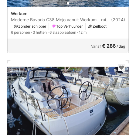
Workum
Moderne Bavaria C38 Mojo vanuit Workum – ruim,
(2024)
comfortabel en sportief
Zonder schipper
Top Verhuurder
Zeilboot
6 personen
· 3 hutten
· 6 slaapplaatsen
· 12 m
€ 286
Vanaf
/ dag