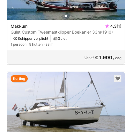
Makkum
4.3
(1)
Gulet Custom Tweemastklipper Boekanier 33m
(1910)
Schipper verplicht
Gulet
1 persoon
· 9 hutten
· 33 m
€ 1.900
Vanaf
/ dag
Korting