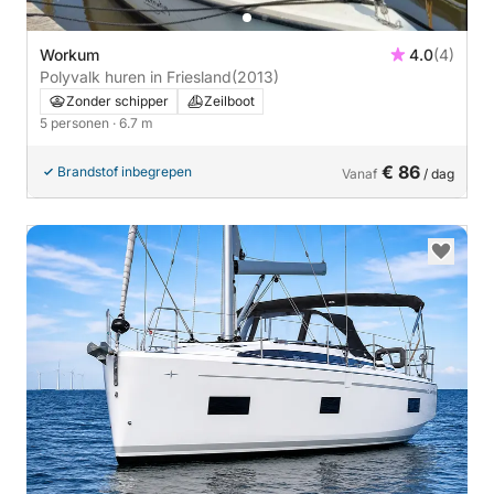
Workum
4.0
(4)
Polyvalk huren in Friesland
(2013)
Zonder schipper
Zeilboot
5 personen
· 6.7 m
€ 86
Brandstof inbegrepen
Vanaf
/ dag