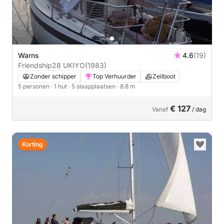
Warns
4.6
(19)
Friendship28 UKIYO
(1983)
Zonder schipper
Top Verhuurder
Zeilboot
5 personen
· 1 hut
· 5 slaapplaatsen
· 8.8 m
€ 127
Vanaf
/ dag
Korting