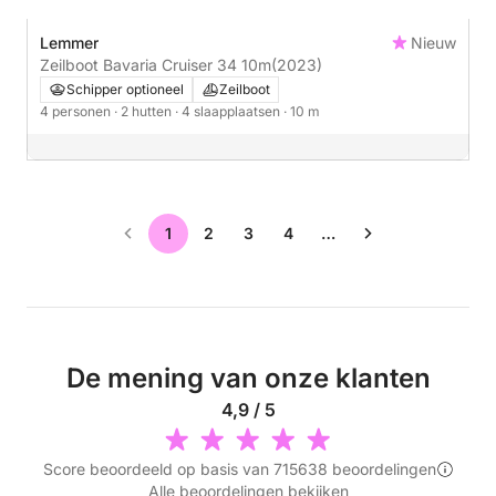
Lemmer
Nieuw
Zeilboot Bavaria Cruiser 34 10m
(2023)
Schipper optioneel
Zeilboot
4 personen
· 2 hutten
· 4 slaapplaatsen
· 10 m
1
2
3
4
…
De mening van onze klanten
4,9 / 5
Score beoordeeld op basis van 715638 beoordelingen
Alle beoordelingen bekijken