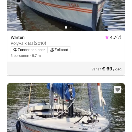
Warten
4.7
(7)
Polyvalk Isa
(2010)
Zonder schipper
Zeilboot
5 personen
· 6.7 m
€ 69
Vanaf
/ dag