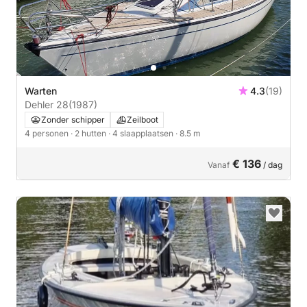
Warten
4.3
(19)
Dehler 28
(1987)
Zonder schipper
Zeilboot
4 personen
· 2 hutten
· 4 slaapplaatsen
· 8.5 m
€ 136
Vanaf
/ dag