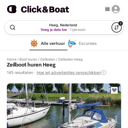
1
Heeg, Nederland
Voeg je data toe
·
1 persoon
Alle verhuur
Excursies
Home
/
Boot huren
/
Zeilboten
/
Zeilboten Heeg
Zeilboot huren Heeg
145 resultaten
·
Hoe wij advertenties rangschikken