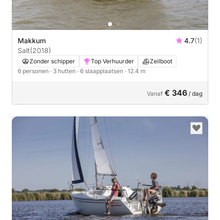
Makkum
4.7
(1)
Salt
(2018)
Zonder schipper
Top Verhuurder
Zeilboot
6 personen
· 3 hutten
· 6 slaapplaatsen
· 12.4 m
€ 346
Vanaf
/ dag