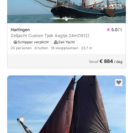
Harlingen
5.0
(1)
Zeiljacht Custom Tjalk Aagtje 24m
(1912)
Schipper verplicht
Sail Yacht
20 personen
· 8 hutten
· 18 slaapplaatsen
· 23.7 m
€ 884
Vanaf
/ dag