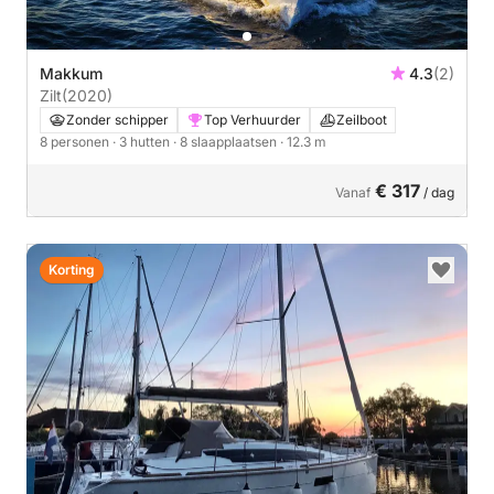
Makkum
4.3
(2)
Zilt
(2020)
Zonder schipper
Top Verhuurder
Zeilboot
8 personen
· 3 hutten
· 8 slaapplaatsen
· 12.3 m
€ 317
Vanaf
/ dag
Korting