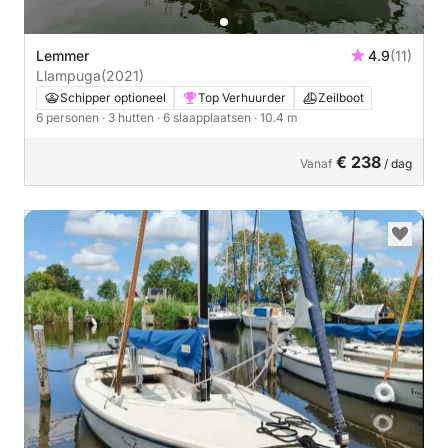
Lemmer
4.9
(11)
Llampuga
(2021)
Schipper optioneel
Top Verhuurder
Zeilboot
6 personen
· 3 hutten
· 6 slaapplaatsen
· 10.4 m
€ 238
Vanaf
/ dag