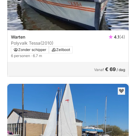
Warten
4.1
(4)
Polyvalk Tessa
(2010)
Zonder schipper
Zeilboot
6 personen
· 6.7 m
€ 69
Vanaf
/ dag