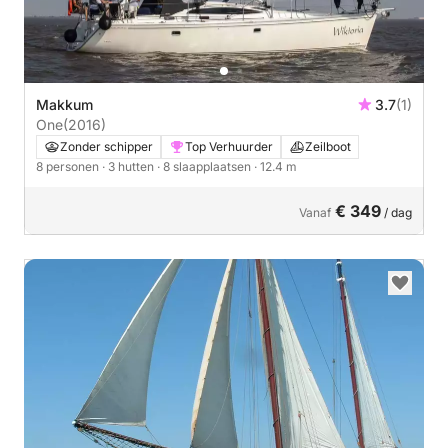
Makkum
3.7
(1)
One
(2016)
Zonder schipper
Top Verhuurder
Zeilboot
8 personen
· 3 hutten
· 8 slaapplaatsen
· 12.4 m
€ 349
Vanaf
/ dag