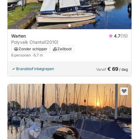
Warten
4.7
(15)
Polyvalk Chantal
(2010)
Zonder schipper
Zeilboot
6 personen
· 6.7 m
€ 69
Brandstof inbegrepen
Vanaf
/ dag