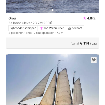
Grou
4.8
(2)
Zeilboot Clever 23 7m
(2001)
Zonder schipper
Top Verhuurder
Zeilboot
4 personen
· 1 hut
· 2 slaapplaatsen
· 7.2 m
€ 114
Vanaf
/ dag