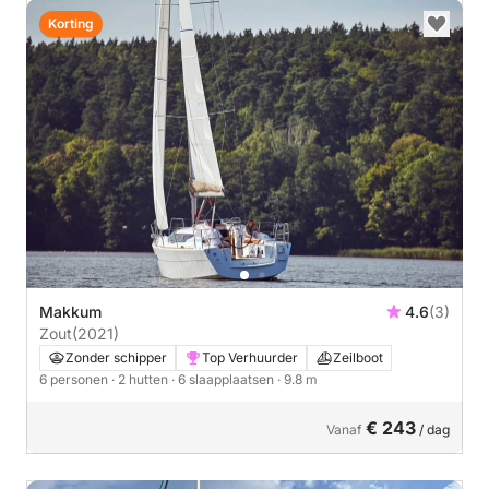
Korting
Makkum
4.6
(3)
Zout
(2021)
Zonder schipper
Top Verhuurder
Zeilboot
6 personen
· 2 hutten
· 6 slaapplaatsen
· 9.8 m
€ 243
Vanaf
/ dag