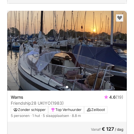
Warns
4.6
(19)
Friendship28 UKIYO
(1983)
Zonder schipper
Top Verhuurder
Zeilboot
5 personen
· 1 hut
· 5 slaapplaatsen
· 8.8 m
€ 127
Vanaf
/ dag