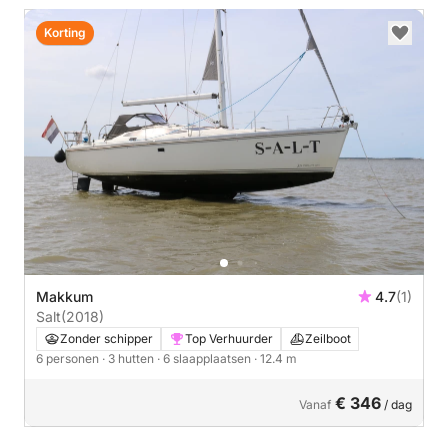
Korting
Makkum
4.7
(1)
Salt
(2018)
Zonder schipper
Top Verhuurder
Zeilboot
6 personen
· 3 hutten
· 6 slaapplaatsen
· 12.4 m
€ 346
Vanaf
/ dag