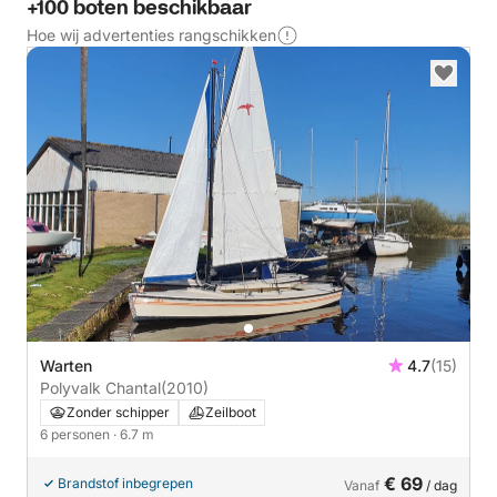
+100 boten beschikbaar
Hoe wij advertenties rangschikken
Warten
4.7
(15)
Polyvalk Chantal
(2010)
Zonder schipper
Zeilboot
6 personen
· 6.7 m
€ 69
Brandstof inbegrepen
Vanaf
/ dag