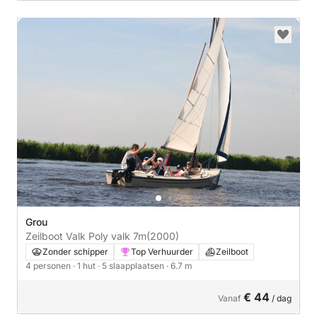
Grou
Zeilboot Valk Poly valk 7m
(2000)
Zonder schipper
Top Verhuurder
Zeilboot
4 personen
· 1 hut
· 5 slaapplaatsen
· 6.7 m
€ 44
Vanaf
/ dag