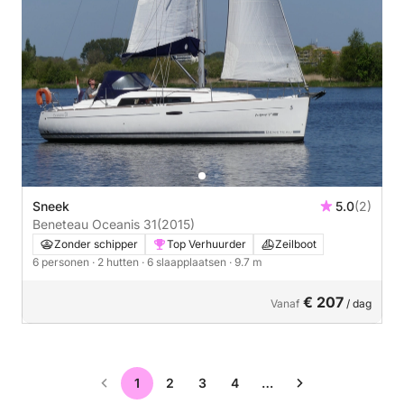
Sneek
5.0
(2)
Beneteau Oceanis 31
(2015)
Zonder schipper
Top Verhuurder
Zeilboot
6 personen
· 2 hutten
· 6 slaapplaatsen
· 9.7 m
€ 207
Vanaf
/ dag
1
2
3
4
…