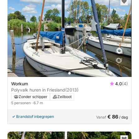
Workum
4.0
(4)
Polyvalk huren in Friesland
(2013)
Zonder schipper
Zeilboot
5 personen
· 6.7 m
€ 86
Brandstof inbegrepen
Vanaf
/ dag