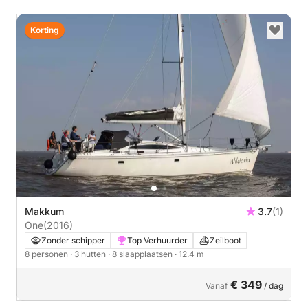
Korting
Makkum
3.7
(1)
One
(2016)
Zonder schipper
Top Verhuurder
Zeilboot
8 personen
· 3 hutten
· 8 slaapplaatsen
· 12.4 m
€ 349
Vanaf
/ dag