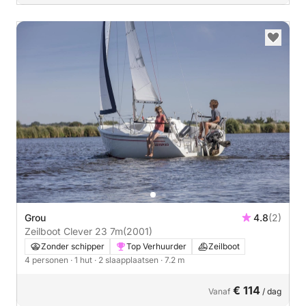
Grou
4.8
(2)
Zeilboot Clever 23 7m
(2001)
Zonder schipper
Top Verhuurder
Zeilboot
4 personen
· 1 hut
· 2 slaapplaatsen
· 7.2 m
€ 114
Vanaf
/ dag