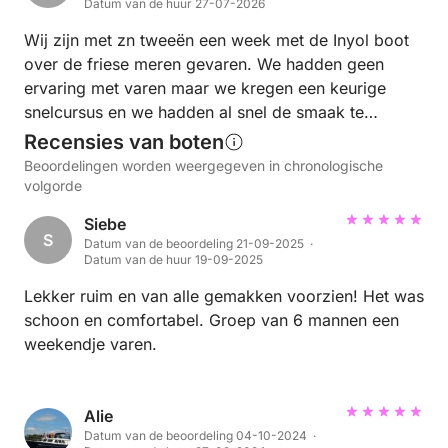
Datum van de huur 27-07-2026
Wij zijn met zn tweeën een week met de Inyol boot
over de friese meren gevaren. We hadden geen
ervaring met varen maar we kregen een keurige
snelcursus en we hadden al snel de smaak te
pakken. Leuk om daar over een week ook steeds
Recensies van boten
beter in te worden! De boot is wat verouderd, maar
Beoordelingen worden weergegeven in chronologische
dat wisten we van tevoren. Alles functioneerde, wel
volgorde
even rekening mee houden dat je alleen 230v hebt
Siebe
als je aan de walstroom ligt dus even een
S
Datum van de beoordeling 21-09-2025 ·
sigarettenplug naar usb meenemen. De
Datum van de huur 19-09-2025
communicatie ging prima, er klopte wat informatie
Lekker ruim en van alle gemakken voorzien! Het was
op de website van Click en Boat niet maar dat is snel
schoon en comfortabel. Groep van 6 mannen een
verholpen. Voor ons is een tweede keer zeker een
weekendje varen.
optie.
Alie
Datum van de beoordeling 04-10-2024 ·