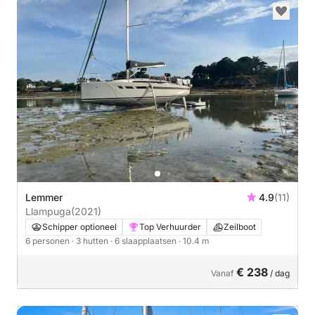
Lemmer
4.9
(11)
Llampuga
(2021)
Schipper optioneel
Top Verhuurder
Zeilboot
6 personen
· 3 hutten
· 6 slaapplaatsen
· 10.4 m
€ 238
Vanaf
/ dag