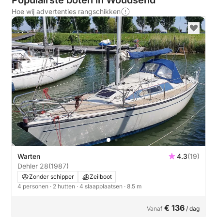
Populairste boten in Woudsend
Hoe wij advertenties rangschikken
Warten
4.3
(19)
Dehler 28
(1987)
Zonder schipper
Zeilboot
4 personen
· 2 hutten
· 4 slaapplaatsen
· 8.5 m
€ 136
Vanaf
/ dag