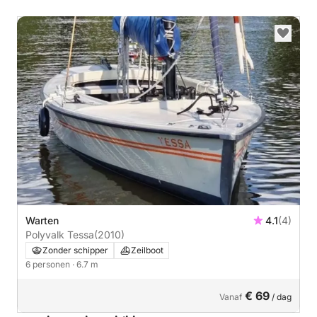
Warten
4.1
(4)
Polyvalk Tessa
(2010)
Zonder schipper
Zeilboot
6 personen
· 6.7 m
€ 69
Vanaf
/ dag