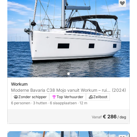
Workum
Moderne Bavaria C38 Mojo vanuit Workum – ruim,
(2024)
comfortabel en sportief
Zonder schipper
Top Verhuurder
Zeilboot
6 personen
· 3 hutten
· 6 slaapplaatsen
· 12 m
€ 286
Vanaf
/ dag