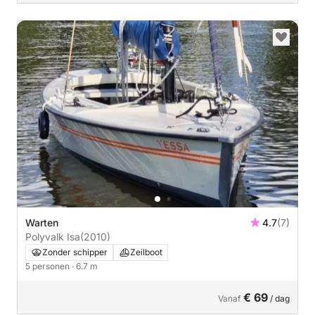
Warten
4.7
(7)
Polyvalk Isa
(2010)
Zonder schipper
Zeilboot
5 personen
· 6.7 m
€ 69
Vanaf
/ dag