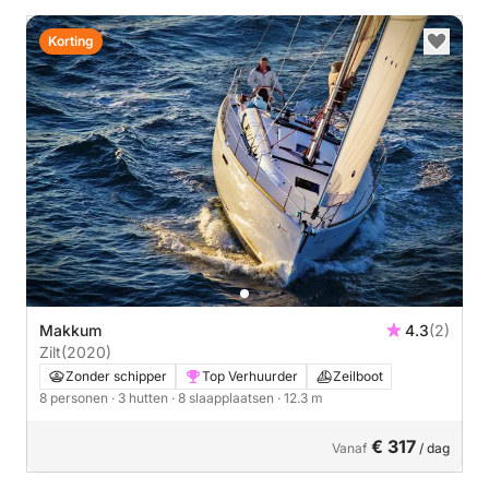
Korting
Makkum
4.3
(2)
Zilt
(2020)
Zonder schipper
Top Verhuurder
Zeilboot
8 personen
· 3 hutten
· 8 slaapplaatsen
· 12.3 m
€ 317
Vanaf
/ dag