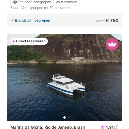
Schipper inbegrepen
Motorboot
6 uur
· Voor groepen tot 20 personen
€ 750
Brandstof inbegrepen
Vanaf
Direct reserveren
Marina da Glória, Rio de Janeiro, Brasil
4.9
(17)