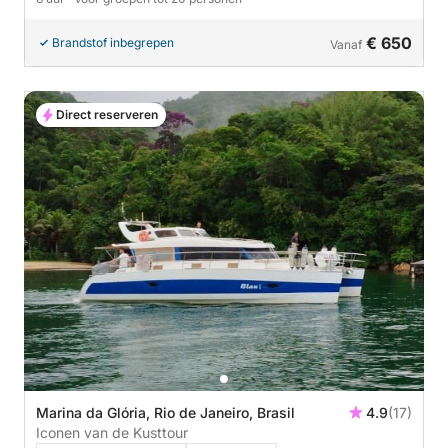
€ 650
Brandstof inbegrepen
Vanaf
Direct reserveren
Marina da Glória, Rio de Janeiro, Brasil
4.9
(17)
Iconen van de Kusttour