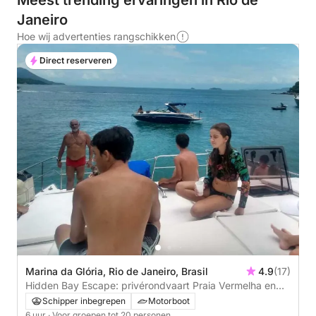
Meest trending ervaringen in Rio de
Janeiro
Hoe wij advertenties rangschikken
Direct reserveren
Marina da Glória, Rio de Janeiro, Brasil
4.9
(17)
Hidden Bay Escape: privérondvaart Praia Vermelha en
Urca
Schipper inbegrepen
Motorboot
6 uur
· Voor groepen tot 20 personen