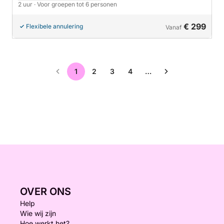
2 uur
· Voor groepen tot 6 personen
€ 299
Flexibele annulering
Vanaf
1
2
3
4
…
OVER ONS
Help
Wie wij zijn
Hoe werkt het?