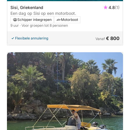
Sisi, Griekenland
4.8
(1)
Een dag op Sisi op een motorboot.
Schipper inbegrepen
Motorboot
9 uur
· Voor groepen tot 8 personen
€ 800
Flexibele annulering
Vanaf