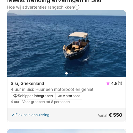
Meest trending ervaringen in Sisi
Hoe wij advertenties rangschikken
Sisi, Griekenland
4.8
(1)
4 uur in Sisi: Huur een motorboot en geniet
Schipper inbegrepen
Motorboot
4 uur
· Voor groepen tot 8 personen
€ 550
Flexibele annulering
Vanaf