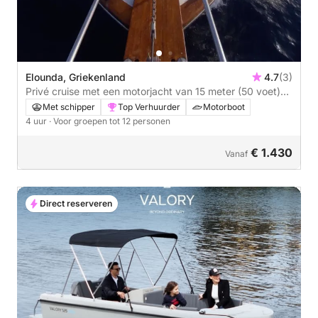
Elounda, Griekenland
4.7
(3)
Privé cruise met een motorjacht van 15 meter (50 voet)
van de haven van Elounda naar Spinalonga en Mirabello
Met schipper
Top Verhuurder
Motorboot
Bay (3-6 uur)
4 uur
· Voor groepen tot 12 personen
€ 1.430
Vanaf
Direct reserveren