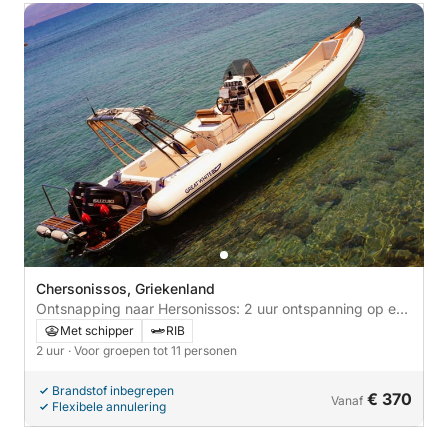
Chersonissos, Griekenland
Ontsnapping naar Hersonissos: 2 uur ontspanning op een
motorboot
Met schipper
RIB
2 uur
· Voor groepen tot 11 personen
Brandstof inbegrepen
€ 370
Vanaf
Flexibele annulering