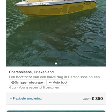
Chersonissos, Griekenland
Een boottocht van een halve dag in Hersonissos op een
motorboot; u kunt zelf sturen of met onze professionele
Schipper inbegrepen
Motorboot
schipper.
4 uur
· Voor groepen tot 8 personen
€ 350
Flexibele annulering
Vanaf