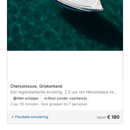
Chersonissos, Griekenland
Een legendarische ervaring: 2,5 uur om Hersonissos te
ontdekken per motorboot.
Met schipper
Boot zonder vaarbewijs
2 uur 30 minuten
· Voor groepen tot 7 personen
€ 180
Flexibele annulering
Vanaf