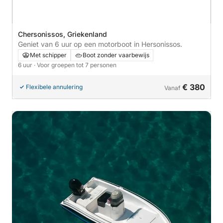
Chersonissos, Griekenland
Geniet van 6 uur op een motorboot in Hersonissos.
Met schipper
Boot zonder vaarbewijs
6 uur
· Voor groepen tot 7 personen
€ 380
Flexibele annulering
Vanaf