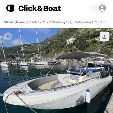
Strona główna
/
Co robić
/
Rejs motorówką
/
Rejs motorówką Atrani
/
Pół dn