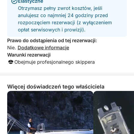
Elastyczne
całkowicie bezstresową podróż.
Otrzymasz pełny zwrot kosztów, jeśli
anulujesz co najmniej 24 godziny przed
Idealna wycieczka dla par, rodzin lub małych grup,
rozpoczęciem rezerwacji (z wyłączeniem
które chcą poznać Wybrzeże Amalfi od strony
opłat serwisowych i prowizji).
morza w prosty, relaksujący i autentyczny sposób.
Prawo do odstąpienia od tej rezerwacji:
Paliwo nie jest wliczone w cenę.
Nie.
Dodatkowe informacje
Warunki rezerwacji
Obejmuje profesjonalnego skippera
Więcej doświadczeń tego właściciela