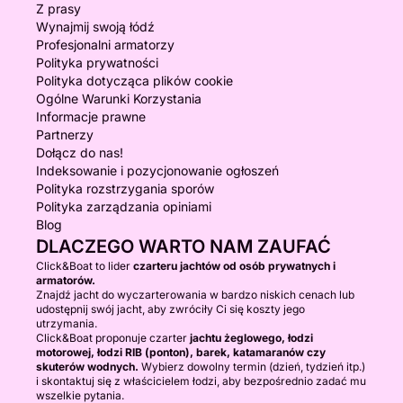
Z prasy
Wynajmij swoją łódź
Profesjonalni armatorzy
Polityka prywatności
Polityka dotycząca plików cookie
Ogólne Warunki Korzystania
Informacje prawne
Partnerzy
Dołącz do nas!
Indeksowanie i pozycjonowanie ogłoszeń
Polityka rozstrzygania sporów
Polityka zarządzania opiniami
Blog
DLACZEGO WARTO NAM ZAUFAĆ
Click&Boat to lider
czarteru jachtów od osób prywatnych i
armatorów.
Znajdź jacht do wyczarterowania w bardzo niskich cenach lub
udostępnij swój jacht, aby zwróciły Ci się koszty jego
utrzymania.
Click&Boat proponuje czarter
jachtu żeglowego, łodzi
motorowej, łodzi RIB (ponton), barek, katamaranów czy
skuterów wodnych.
Wybierz dowolny termin (dzień, tydzień itp.)
i skontaktuj się z właścicielem łodzi, aby bezpośrednio zadać mu
wszelkie pytania.