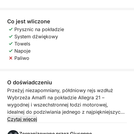
Co jest wliczone
Prysznic na pokładzie
System dźwiękowy
Towels
Napoje
Paliwo
O doświadczeniu
Przeżyj niezapomniany, półdniowy rejs wzdłuż
Wybrzeża Amalfi na pokładzie Allegra 21 –
wygodnej i wszechstronnej łodzi motorowej,
idealnej do podziwiania jednego z najpiękniejszych
odcinków wybrzeża na świecie od strony morza. To
Czytaj więcej
doświadczenie jest idealne dla tych, którzy chcą
cieszyć się pięknem wybrzeża, nawet mając
Zorganizowane przez Giuseppe