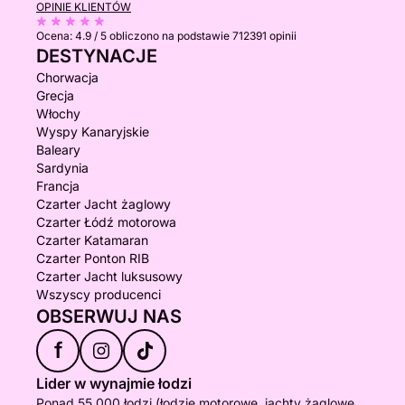
OPINIE KLIENTÓW
Ocena:
4.9 / 5
obliczono na podstawie 712391 opinii
DESTYNACJE
Chorwacja
Grecja
Włochy
Wyspy Kanaryjskie
Baleary
Sardynia
Francja
Czarter Jacht żaglowy
Czarter Łódź motorowa
Czarter Katamaran
Czarter Ponton RIB
Czarter Jacht luksusowy
Wszyscy producenci
OBSERWUJ NAS
f
Lider w wynajmie łodzi
Ponad 55 000 łodzi (łodzie motorowe, jachty żaglowe,