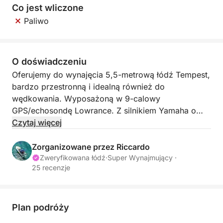
Co jest wliczone
Paliwo
O doświadczeniu
Oferujemy do wynajęcia 5,5-metrową łódź Tempest,
bardzo przestronną i idealną również do
wędkowania. Wyposażoną w 9-calowy
GPS/echosondę Lowrance. Z silnikiem Yamaha o
mocy 40/70 KM.
Czytaj więcej
Zorganizowane przez Riccardo
Zweryfikowana łódź
·
Super Wynajmujący ·
25 recenzje
Plan podróży