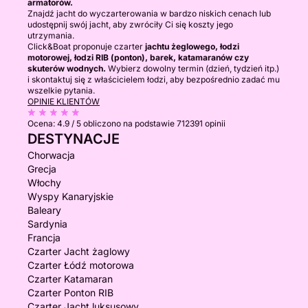
armatorów.
Znajdź jacht do wyczarterowania w bardzo niskich cenach lub
udostępnij swój jacht, aby zwróciły Ci się koszty jego
utrzymania.
Click&Boat proponuje czarter
jachtu żeglowego, łodzi
motorowej, łodzi RIB (ponton), barek, katamaranów czy
skuterów wodnych.
Wybierz dowolny termin (dzień, tydzień itp.)
i skontaktuj się z właścicielem łodzi, aby bezpośrednio zadać mu
wszelkie pytania.
OPINIE KLIENTÓW
Ocena:
4.9 / 5
obliczono na podstawie 712391 opinii
DESTYNACJE
Chorwacja
Grecja
Włochy
Wyspy Kanaryjskie
Baleary
Sardynia
Francja
Czarter Jacht żaglowy
Czarter Łódź motorowa
Czarter Katamaran
Czarter Ponton RIB
Czarter Jacht luksusowy