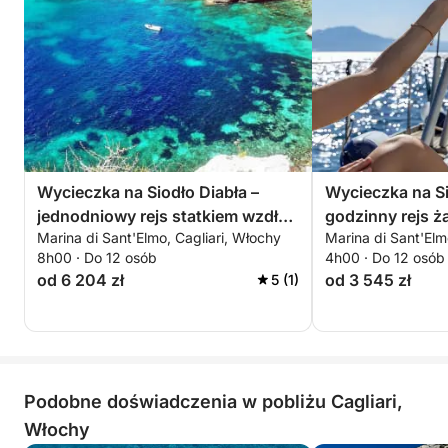
Wycieczka na Siodło Diabła –
Wycieczka na Si
jednodniowy rejs statkiem wzdłuż
godzinny rejs ż
Marina di Sant'Elmo, Cagliari, Włochy
Marina di Sant'Elm
wybrzeża Cagliari
8h00 · Do 12 osób
4h00 · Do 12 osób
od 6 204 zł
od 3 545 zł
5 (1)
Podobne doświadczenia w pobliżu Cagliari,
Włochy