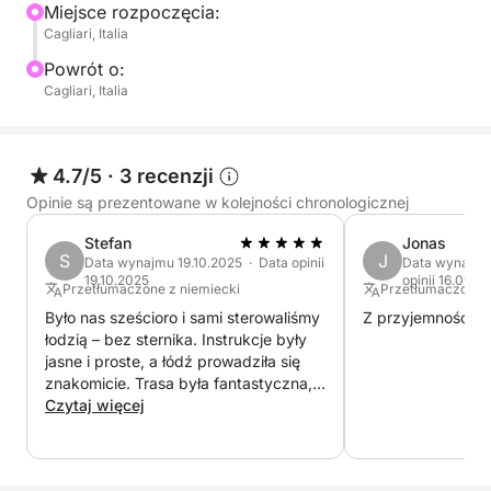
Miejsce rozpoczęcia:
Cagliari, Italia
Powrót o:
Cagliari, Italia
4.7/5
·
3 recenzji
Opinie są prezentowane w kolejności chronologicznej
Stefan
Jonas
S
J
Data wynajmu 19.10.2025 · Data opinii
Data wynajmu
19.10.2025
opinii 16.09.2
Przetłumaczone z niemiecki
Przetłumaczone z
Było nas sześcioro i sami sterowaliśmy
Z przyjemnością j
łodzią – bez sternika. Instrukcje były
jasne i proste, a łódź prowadziła się
znakomicie. Trasa była fantastyczna,
pogoda dopisała, a na pokładzie
Czytaj więcej
świetnie się bawiliśmy. Idealna na
relaksujący dzień na wodzie z
przyjaciółmi i rodziną. Gorąco polecam