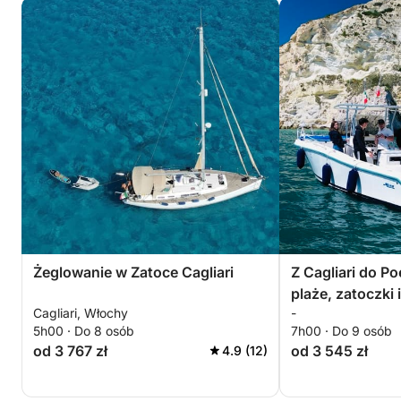
Żeglowanie w Zatoce Cagliari
Z Cagliari do Po
plaże, zatoczki
Cagliari, Włochy
-
szaleństwa
5h00 · Do 8 osób
7h00 · Do 9 osób
od 3 767 zł
od 3 545 zł
4.9 (12)