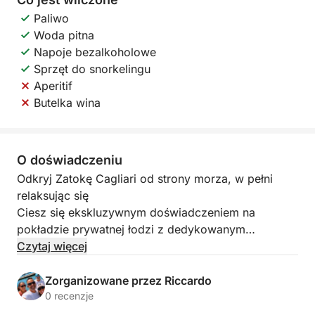
Paliwo
Woda pitna
Napoje bezalkoholowe
Sprzęt do snorkelingu
Aperitif
Butelka wina
O doświadczeniu
Odkryj Zatokę Cagliari od strony morza, w pełni
relaksując się
Ciesz się ekskluzywnym doświadczeniem na
pokładzie prywatnej łodzi z dedykowanym
sternikiem, z dala od tłumów i tradycyjnych,
Czytaj więcej
zatłoczonych rejsów.
W ciągu 3 godzin odkryjesz jedne z
Zorganizowane przez Riccardo
najpiękniejszych zakątków Zatoki Cagliari, pośród
0 recenzje
krystalicznie czystych wód, ukrytych zatoczek i