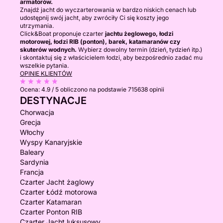
armatorów.
Znajdź jacht do wyczarterowania w bardzo niskich cenach lub
udostępnij swój jacht, aby zwróciły Ci się koszty jego
utrzymania.
Click&Boat proponuje czarter
jachtu żeglowego, łodzi
motorowej, łodzi RIB (ponton), barek, katamaranów czy
skuterów wodnych.
Wybierz dowolny termin (dzień, tydzień itp.)
i skontaktuj się z właścicielem łodzi, aby bezpośrednio zadać mu
wszelkie pytania.
OPINIE KLIENTÓW
Ocena:
4.9 / 5
obliczono na podstawie 715638 opinii
DESTYNACJE
Chorwacja
Grecja
Włochy
Wyspy Kanaryjskie
Baleary
Sardynia
Francja
Czarter Jacht żaglowy
Czarter Łódź motorowa
Czarter Katamaran
Czarter Ponton RIB
Czarter Jacht luksusowy