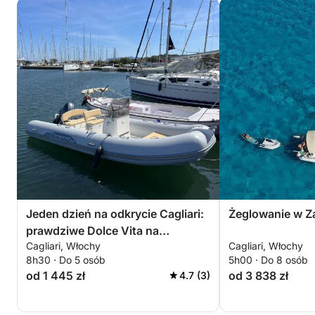
Jeden dzień na odkrycie Cagliari:
Żeglowanie w Za
prawdziwe Dolce Vita na
Cagliari, Włochy
Cagliari, Włochy
motorówce
8h30 · Do 5 osób
5h00 · Do 8 osób
od 1 445 zł
od 3 838 zł
4.7 (3)