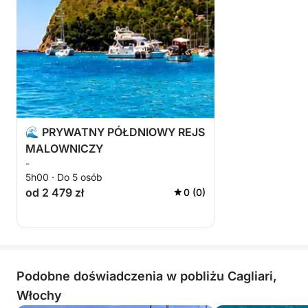
💎 Prywatne i ekskluzywne doświadczenie
⚓ Ograniczona dostępność każdego dnia
Specjalna cena 399 € za łódź
⚠️ Tylko 3 wycieczki dziennie
🌊 PRYWATNY PÓŁDNIOWY REJS
MALOWNICZY
-
5h00 · Do 5 osób
od 2 479 zł
0 (0)
Podobne doświadczenia w pobliżu Cagliari,
Włochy