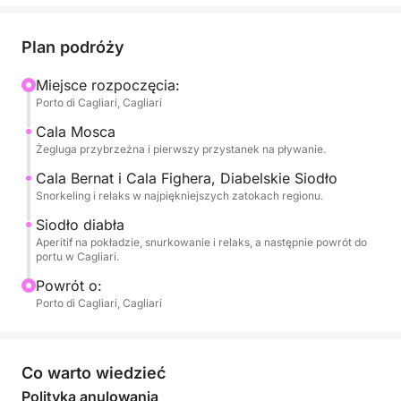
spektakularnych widoków, z dużą ilością czasu na
relaks i delektowanie się morzem.
Plan podróży
📍 Czego doświadczysz
Miejsce rozpoczęcia:
Porto di Cagliari, Cagliari
Będziesz pływać w czystych wodach:
🏝️ Cala Mosca
Cala Mosca
🏝️ Cala Fighera
Żegluga przybrzeżna i pierwszy przystanek na pływanie.
🏝️ Grotta dei Colombi
Cala Bernat i Cala Fighera, Diabelskie Siodło
🏝️ Sella del Diavolo
Snorkeling i relaks w najpiękniejszych zatokach regionu.
Siodło diabła
Podczas wycieczki możesz:
Aperitif na pokładzie, snurkowanie i relaks, a następnie powrót do
☀️ Zrelaksować się w słońcu
portu w Cagliari.
🤿 Snorkelować i nurkować
Powrót o:
📸 Zrobić spektakularne zdjęcia
Porto di Cagliari, Cagliari
🌊 Doświadczyć morza z całkowitą swobodą
✅ All inclusive, bezstresowo
Co warto wiedzieć
🚤 Prywatna łódź dla maksymalnie 4 osób
Polityka anulowania