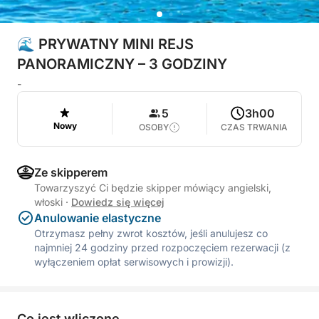
🌊 PRYWATNY MINI REJS
PANORAMICZNY – 3 GODZINY
-
5
3h00
Nowy
OSOBY
CZAS TRWANIA
Ze skipperem
Towarzyszyć Ci będzie skipper mówiący angielski,
włoski
·
Dowiedz się więcej
Anulowanie elastyczne
Otrzymasz pełny zwrot kosztów, jeśli anulujesz co
najmniej 24 godziny przed rozpoczęciem rezerwacji (z
wyłączeniem opłat serwisowych i prowizji).
Co jest wliczone