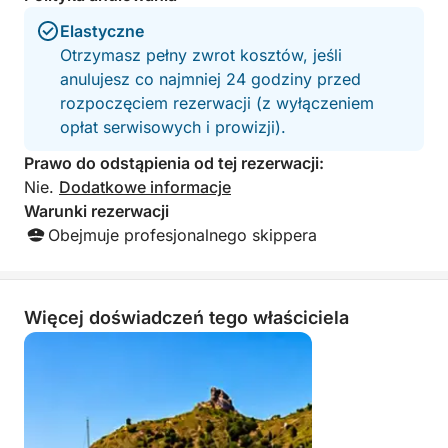
👨‍✈️ Profesjonalny sternik
⛽ Paliwo wliczone w cenę
Elastyczne
🏝️ Przerwy na pływanie i relaks
Otrzymasz pełny zwrot kosztów, jeśli
🎵 Delikatna muzyka na pokładzie
anulujesz co najmniej 24 godziny przed
🧊 Komfortowe i relaksujące doświadczenie
rozpoczęciem rezerwacji (z wyłączeniem
opłat serwisowych i prowizji).
⭐ Dlaczego warto wybrać to doświadczenie
Prawo do odstąpienia od tej rezerwacji:
✔️ Brak tłumów i nieznajomych na pokładzie
Nie.
Dodatkowe informacje
✔️ Prywatna wycieczka tylko dla Twojej grupy
Warunki rezerwacji
✔️ Spokojne tempo i możliwość dostosowania
Obejmuje profesjonalnego skippera
✔️ Dostęp do Mniej uczęszczane miejsca
✔️ Autentyczne i bardziej ekskluzywne
doświadczenie
Więcej doświadczeń tego właściciela
✔️ Idealne dla par, rodzin i małych grup
📲 Zarezerwuj teraz
Doświadcz Morza Cagliari takiego, jakie powinno
być:
tylko dla Ciebie i Twojej grupy